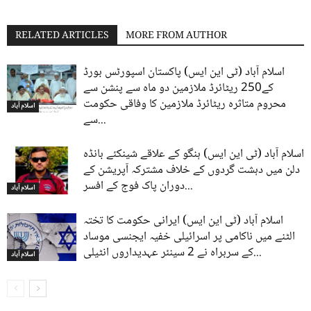
RELATED ARTICLES
MORE FROM AUTHOR
اسلام آباد (ٹی این ایس) پاکستان اسپورٹس بورڈ
کے250 ریٹائرڈ ملازمین دو ماہ سے پنشن سے
محروم متاثرہ ریٹائرڈ ملازمین کا وفاقی حکومت
اسلام آباد
سے...
اسلام آباد (ٹی این ایس) ہنگو کے علاقے شینکئے بانڈہ
دلن میں دہشت گردوں کے خلاف مشترکہ آپریشن کے
دوران پاک فوج کے افسر...
اسلام آباد
اسلام آباد (ٹی این ایس) ایرانی حکومت کا تختہ
الٹنے میں ناکامی پر اسرائیلی خفیہ ایجنسی موساد
کے سربراہ نے 2 سینئر عہدیداروں انٹیلی...
اسلام آباد