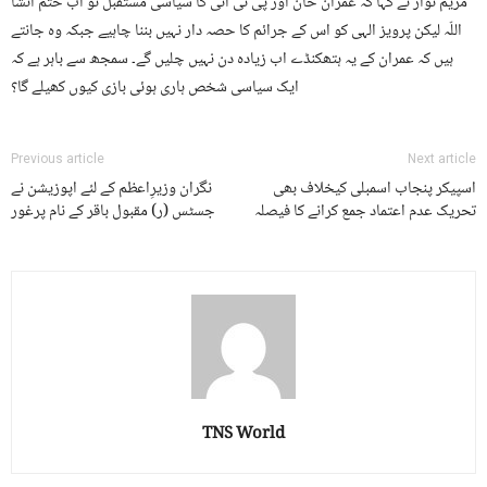
مریم نواز نے کہا کہ عمران خان اور پی ٹی آئی کا سیاسی مستقبل تو اب ختم انشا
اللّہ لیکن پرویز الہی کو اس کے جرائم کا حصہ دار نہیں بننا چاہیے جبکہ وہ جانتے
ہیں کہ عمران کے یہ ہتھکنڈے اب زیادہ دن نہیں چلیں گے۔ سمجھ سے باہر ہے کہ
ایک سیاسی شخص ہاری ہوئی بازی کیوں کھیلے گا؟
Previous article
Next article
اسپیکر پنجاب اسمبلی کیخلاف بھی
نگران وزیرِاعظم کے لئے اپوزیشن نے
تحریک عدم اعتماد جمع کرانے کا فیصلہ
جسٹس (ر) مقبول باقر کے نام پرغور
TNS World