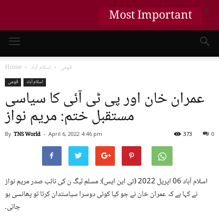
Most Important
X
قومی
اسلام آباد
Home
اسلام آباد
قومی
عمران خان اور پی ٹی آئی کا سیاسی
مستقبل ختم: مریم نواز
By
TNS World
-
April 6, 2022
4:46 pm
373
0
اسلام آباد 06 اپریل 2022 (ٹی این ایس): مسلم لیگ ن کی نائب صدر مریم نواز
نے کہا ہے کہ عمران خان نے جو کیا کوئی دوسرا سیاستدان کرتا تو پھانسی ہو
جاتی۔