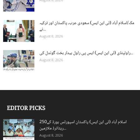
مکہ/اسلام آباد (ٹی این ایس) سعودی عرب، پاکستان اور ترکیہ
نے...
August 8, 2026
راولپنڈی (ٹی این ایس) ایس پی راول بیدار بخت گوندل کی...
August 8, 2026
EDITOR PICKS
اسلام آباد (ٹی این ایس) پاکستان اسپورٹس بورڈ کے250
ریٹائرڈ ملازمین...
August 8, 2026