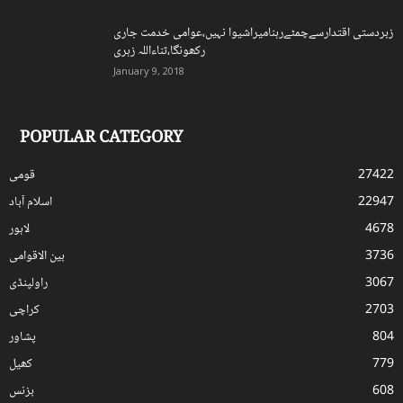
زبردستی اقتدارسےچمٹےرہنامیراشیوا نہیں،عوامی خدمت جاری
رکھونگا،ثناءاللہ زہری
January 9, 2018
POPULAR CATEGORY
27422
قومی
22947
اسلام آباد
4678
لاہور
3736
بین الاقوامی
3067
راولپنڈی
2703
کراچی
804
پشاور
779
کھیل
608
بزنس