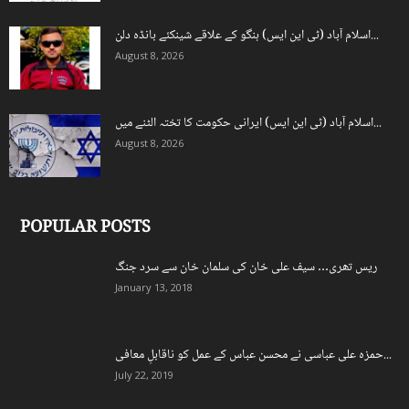
اسلام آباد (ٹی این ایس) ہنگو کے علاقے شینکئے بانڈہ دلن...
August 8, 2026
اسلام آباد (ٹی این ایس) ایرانی حکومت کا تختہ الٹنے میں...
August 8, 2026
POPULAR POSTS
ریس تھری… سیف علی خان کی سلمان خان سے سرد جنگ
January 13, 2018
حمزہ علی عباسی نے محسن عباس کے عمل کو ناقابلِ معافی...
July 22, 2019