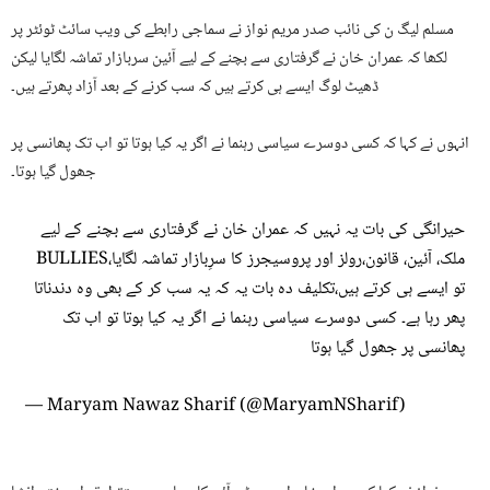
مسلم لیگ ن کی نائب صدر مریم نواز نے سماجی رابطے کی ویب سائٹ ٹوئٹر پر
لکھا کہ عمران خان نے گرفتاری سے بچنے کے لیے آئین سربازار تماشہ لگایا لیکن
ڈھیٹ لوگ ایسے ہی کرتے ہیں کہ سب کرنے کے بعد آزاد پھرتے ہیں۔
انہوں نے کہا کہ کسی دوسرے سیاسی رہنما نے اگر یہ کیا ہوتا تو اب تک پھانسی پر
جھول گیا ہوتا۔
حیرانگی کی بات یہ نہیں کہ عمران خان نے گرفتاری سے بچنے کے لیے
ملک، آئین، قانون،رولز اور پروسیجرز کا سرِبازار تماشہ لگایا،BULLIES
تو ایسے ہی کرتے ہیں،تکلیف دہ بات یہ کہ یہ سب کر کے بھی وہ دندناتا
پھر رہا ہے۔ کسی دوسرے سیاسی رہنما نے اگر یہ کیا ہوتا تو اب تک
پھانسی پر جھول گیا ہوتا
— Maryam Nawaz Sharif (@MaryamNSharif)
April
6, 2022