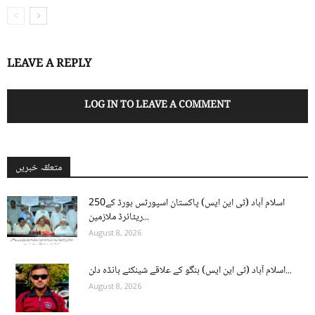
LEAVE A REPLY
LOG IN TO LEAVE A COMMENT
متعلقہ خبریں
اسلام آباد (ٹی این ایس) پاکستان اسپورٹس بورڈ کے250
ریٹائرڈ ملازمین...
August 8, 2026
اسلام آباد (ٹی این ایس) ہنگو کے علاقے شینکئے بانڈہ دلن...
August 8, 2026