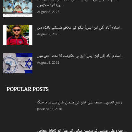
ریٹائرڈ ملازمین...
August 8, 2026
اسلام آباد (ٹی این ایس) ہنگو کے علاقے شینکئے بانڈہ دلن...
August 8, 2026
اسلام آباد (ٹی این ایس) ایرانی حکومت کا تختہ الٹنے میں...
August 8, 2026
POPULAR POSTS
ریس تھری… سیف علی خان کی سلمان خان سے سرد جنگ
January 13, 2018
حمزہ علی عباسی نے محسن عباس کے عمل کو ناقابلِ معافی...