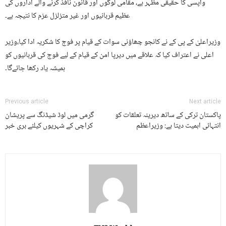
واپسی کا حقیقی مظہر ہے، مقامی لوگوں اور قانون نافذ کرنے والے اداروں کی
عظیم قربانیوں اور غیر متزلزل عزم کا نتیجہ ہے۔
وزیراعلیٰ کے پی کے نے کانجو چھاؤنی سوات کے قیام پر فوج کا شکریہ ادا کیا،وزیر
اعلی نے اعتراف کیا کہ علاقے میں دیرپا امن کے قیام کے لیے فوج کی قربانیوں کو
ہمیشہ یاد رکھا جائےگا۔
Previous article
Next article
پاکستان ترکی کے ساتھ دیرینہ تعلقات کو
گرمی میں لوڈ شیڈنگ سے پریشان
انتہائی اہمیت دیتا ہے: وزیراعظم
کراچی کے شہریوں کیلئے بری خبر