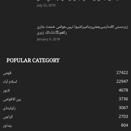
July 22, 2019
زبردستی اقتدارسےچمٹےرہنامیراشیوا نہیں،عوامی خدمت جاری
رکھونگا،ثناءاللہ زہری
January 9, 2018
POPULAR CATEGORY
27422
قومی
22947
اسلام آباد
4678
لاہور
3736
بین الاقوامی
3067
راولپنڈی
2703
کراچی
804
پشاور