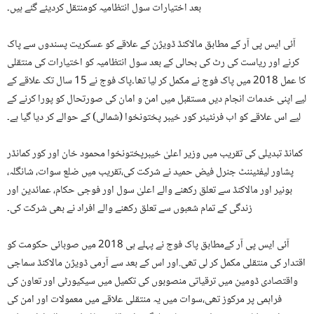
بعد اختیارات سول انتظامیہ کومنتقل کردیئے گئے ہیں۔
آئی ایس پی آر کے مطابق مالاکنڈ ڈویژن کے علاقے کو عسکریت پسندوں سے پاک
کرنے اور ریاست کی رٹ کی بحالی کے بعد سول انتظامیہ کو اختیارات کی منتقلی
کا عمل 2018 میں پاک فوج نے مکمل کر لیا تھا۔پاک فوج نے 15 سال تک علاقے کے
لیے اپنی خدمات انجام دیں مستقبل میں امن و امان کی صورتحال کو پورا کرنے کے
لیے اس علاقے کو اب فرنٹیئر کور خیبر پختونخوا (شمالی) کے حوالے کر دیا گیا ہے۔
کمانڈ تبدیلی کی تقریب میں وزیر اعلیٰ خیبرپختونخوا محمود خان اور کور کمانڈر
پشاور لیفٹیننٹ جنرل فیض حمید نے شرکت کی،تقریب میں ضلع سوات، شانگلہ،
بونیر اور مالاکنڈ سے تعلق رکھنے والے اعلیٰ سول اور فوجی حکام، عمائدین اور
زندگی کے تمام شعبوں سے تعلق رکھنے والے افراد نے بھی شرکت کی۔
آئی ایس پی آر کےمطابق پاک فوج نے پہلے ہی 2018 میں صوبائی حکومت کو
اقتدار کی منتقلی مکمل کر لی تھی.اور اس کے بعد سے آرمی ڈویژن مالاکنڈ سماجی
واقتصادی ڈومین میں ترقیاتی منصوبوں کی تکمیل میں سیکیورٹی اور تعاون کی
فراہمی پر مرکوز تھی،سوات میں یہ منتقلی علاقے میں معمولات اور امن کی