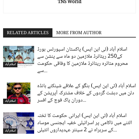
TNS World
RELATED ARTICLES
MORE FROM AUTHOR
اسلام آباد (ٹی این ایس) پاکستان اسپورٹس بورڈ
کے250 ریٹائرڈ ملازمین دو ماہ سے پنشن سے
محروم متاثرہ ریٹائرڈ ملازمین کا وفاقی حکومت
اسلام آباد
سے...
اسلام آباد (ٹی این ایس) ہنگو کے علاقے شینکئے بانڈہ
دلن میں دہشت گردوں کے خلاف مشترکہ آپریشن کے
دوران پاک فوج کے افسر...
اسلام آباد
اسلام آباد (ٹی این ایس) ایرانی حکومت کا تختہ
الٹنے میں ناکامی پر اسرائیلی خفیہ ایجنسی موساد
کے سربراہ نے 2 سینئر عہدیداروں انٹیلی...
اسلام آباد