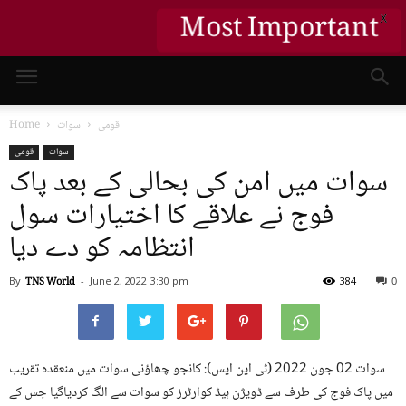
X
Most Important
قومی
سوات
Home
سوات
قومی
سوات میں امن کی بحالی کے بعد پاک
فوج نے علاقے کا اختیارات سول
انتظامہ کو دے دیا
By
TNS World
-
June 2, 2022
3:30 pm
384
0
سوات 02 جون 2022 (ٹی این ایس): کانجو چھاؤنی سوات میں منعقدہ تقریب
میں پاک فوج کی طرف سے ڈویژن ہیڈ کوارٹرز کو سوات سے الگ کردیاگیا جس کے