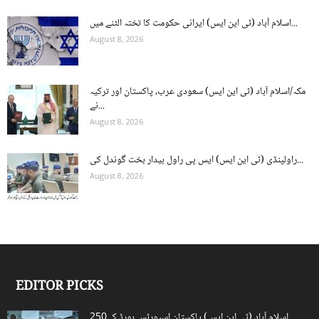
اسلام آباد (ٹی این ایس) ایرانی حکومت کا تختہ الٹنے میں...
August 8, 2026
مکہ/اسلام آباد (ٹی این ایس) سعودی عرب، پاکستان اور ترکیہ
نے...
August 8, 2026
راولپنڈی (ٹی این ایس) ایس پی راول بیدار بخت گوندل کی...
August 8, 2026
EDITOR PICKS
اسلام آباد (ٹی این ایس) پاکستان اسپورٹس بورڈ کے250