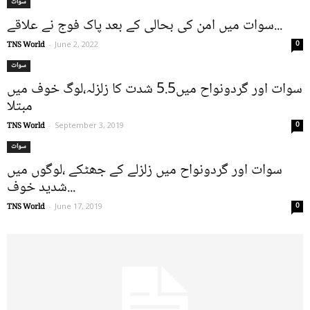
سوات
سوات میں امن کی بحالی کے بعد پاک فوج نے علاقے...
0
TNS World
-
June 2, 2022
سوات
سوات اور گردونواح میں5.5 شدت کا زلزلہ،لوگ خوف میں
مبتلا
0
TNS World
-
September 3, 2019
سوات
سوات اور گردونواح میں زلزلے کے جھٹکے ،لوگوں میں
شدید خوف...
0
TNS World
-
June 17, 2019