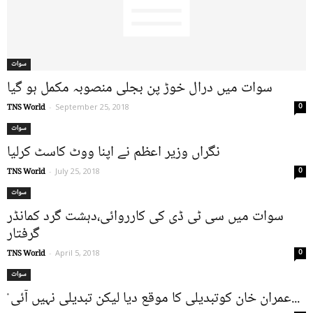
سوات
سوات میں درال خوڑ پن بجلی منصوبہ مکمل ہو گیا
0
TNS World
-
September 25, 2018
سوات
نگراں وزیر اعظم نے اپنا ووٹ کاسٹ کرلیا
0
TNS World
-
July 25, 2018
سوات
سوات میں سی ٹی ڈی کی کارروائی،دہشت گرد کمانڈر
گرفتار
0
TNS World
-
April 5, 2018
سوات
ْ عمران خان کوتبدیلی کا موقع دیا لیکن تبدیلی نہیں آئی...