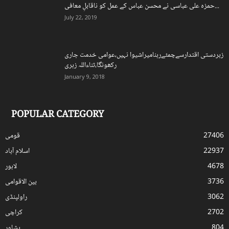
حمزہ علی عباسی نے محسن عباس کے عمل کو ناقابلِ معافی...
July 22, 2019
زبردستی اقتدارسےچمٹےرہنامیراشیوا نہیں،عوامی خدمت جاری
رکھونگا،ثناءاللہ زہری
January 9, 2018
POPULAR CATEGORY
27406
قومی
22937
اسلام آباد
4678
لاہور
3736
بین الاقوامی
3062
راولپنڈی
2702
کراچی
804
پشاور