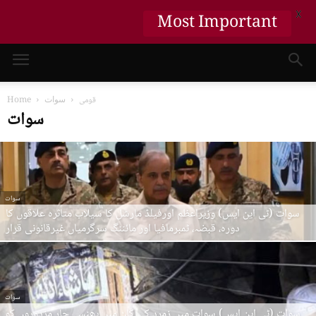
X
Most Important
قومی
سوات
Home
سوات
سوات
سوات (ٹی این ایس) وزیراعظم اورفیلڈ مارشل کا سیلاب متاثرہ علاقوں کا
دورہ، قبضہ، ٹمبرمافیا اور مائننگ سرگرمیاں غیرقانونی قرار
سوات
سوات (ٹی این ایس) سوات میں زمرد کی کان میں پھنسے چار مزدوروں کو