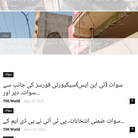
بحفاظت...
سوات
سوات (ٹی این ایس) وفاقی وزیر کا ہوٹل زد میں آنے پر تجاوزات کیخلاف
آپریشن...
سوات
سوات (ٹی این ایس)سیکیورٹی فورسز کی جانب سے
سوات، دیر اور...
0
TNS World
-
July 23, 2023
سوات
سوات ضمنی انتخابات، پی ٹی آئی نے پی ڈی ایم کے...
0
TNS World
-
June 27, 2022