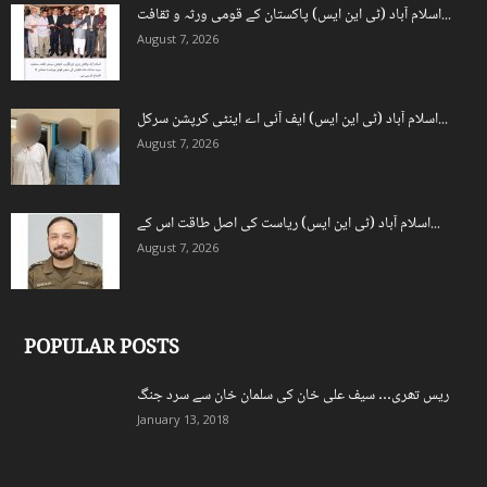
اسلام آباد (ٹی این ایس) پاکستان کے قومی ورثہ و ثقافت...
August 7, 2026
اسلام آباد (ٹی این ایس) ایف آئی اے اینٹی کرپشن سرکل...
August 7, 2026
اسلام آباد (ٹی این ایس) ریاست کی اصل طاقت اس کے...
August 7, 2026
POPULAR POSTS
ریس تھری… سیف علی خان کی سلمان خان سے سرد جنگ
January 13, 2018