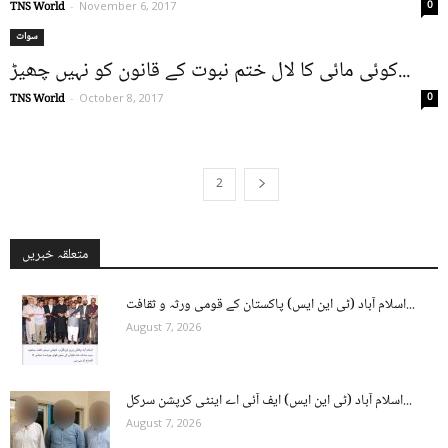
0
TNS World
-
November 6, 2017
سوات
کوئی مائی کا لال ختم نبوت کے قانون کو نہیں چھیڑ...
0
TNS World
-
October 8, 2017
2
1
متعلقہ خبریں
اسلام آباد (ٹی این ایس) پاکستان کے قومی ورثہ و ثقافت...
August 7, 2026
اسلام آباد (ٹی این ایس) ایف آئی اے اینٹی کرپشن سرکل...
August 7, 2026