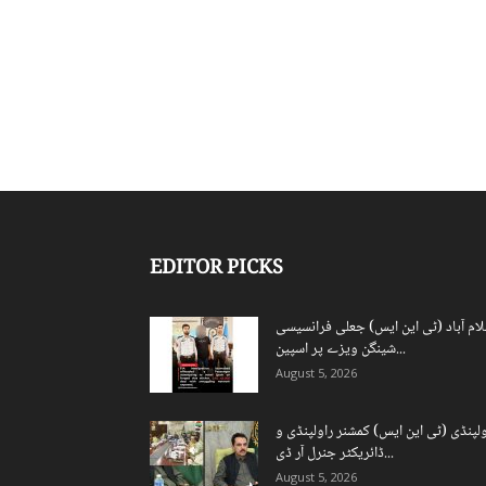
EDITOR PICKS
لام آباد (ٹی این ایس) جعلی فرانسیسی
شینگن ویزے پر اسپین...
August 5, 2026
ولپنڈی (ٹی این ایس) کمشنر راولپنڈی و
ڈائریکٹر جنرل آر ڈی...
August 5, 2026