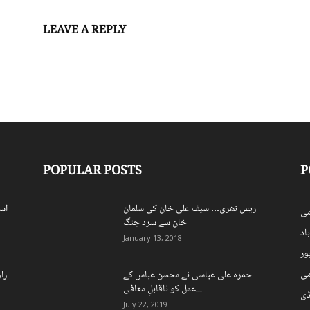
LEAVE A REPLY
Log in to leave a comment
POPULAR POSTS
P
ریس تھری… سیف علی خان کی سلمان
اس
ی
خان سے سرد جنگ
اد
January 13, 2018
ہور
می
حمزہ علی عباسی نے محسن عباس کے
را
عمل کو ناقابلِ معافی...
ڈی
July 22, 2019