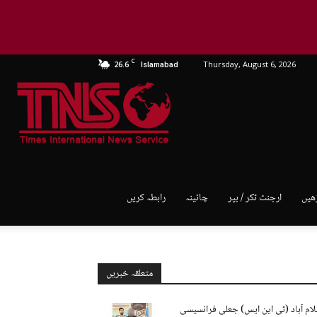
C
26.6
Thursday, August 6, 2026
Islamabad
TNS
World
ھیں
ارجنٹ ٹکر / بپر
چائینہ
رابطہ کریں
متعلقہ خبریں
لام آباد (ٹی این ایس) جعلی فرانسیسی