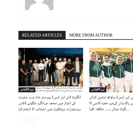
RELATED ARTICLES
MORE FROM AUTHOR
بین الاقوامی
بین الاقوامی
ی این ایس) ساؤتھ ایشین کراٹے
انگلینڈ (ٹی این ایس) بیرسٹر شاہ زیب عشرت
 پاکستان کےمیر حمزہ کاسی کا
کے اعزاز میں محمد جہانگیر جگونے لالاس
گولڈ میڈل ,….. حافظہ اقرا،...
ریسٹورنٹ بریڈفورڈ میں اعشائیہ کا اہتمام کیا