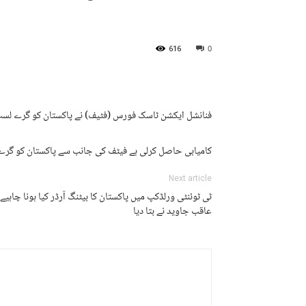
616
0
فنانشل ایکشن ٹاسک فورس (فٹیف) نے پاکستان کو گرے لسٹ 
کامیابی حاصل کرلی ہے فیٹف کی جانب سے پاکستان کو گرے لس
Next article
ٹی ٹوئنٹی ورلڈکپ میں پاکستان کا بیٹنگ آرڈر کیا ہونا چاہیے
عاقب جاوید نے بتا دیا