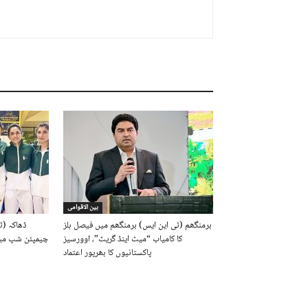
بین الاقوامی
برمنگھم (ٹی این ایس) برمنگھم میں فیصل ہلز
ڈھاکہ (ٹ
کا کامیاب “میٹ اینڈ گریٹ”، اوورسیز
چیمپئن شپ میں
پاکستانیوں کا بھرپور اعتماد