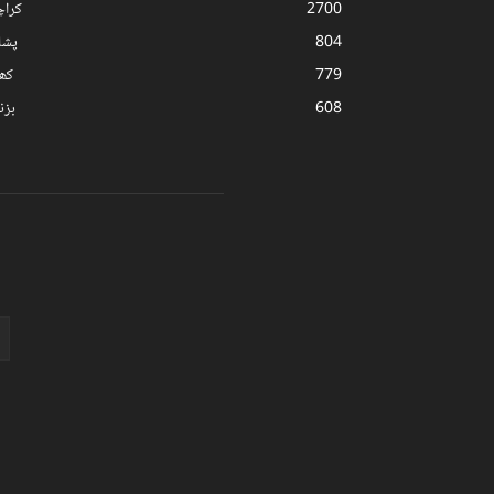
2700
کرا
804
پشا
779
کھ
608
بز