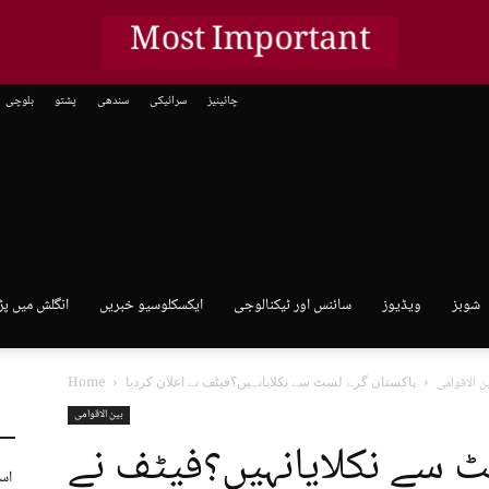
Most Important
چائینیز
سرائیکی
سندھی
پشتو
بلوچی
شوبز
ویڈیوز
سائنس اور ٹیکنالوجی
ایکسکلوسیو خبریں
انگلش میں پڑ
ن الاقوامی
پاکستان گرے لسٹ سے نکلایانہیں؟فیٹف نے اعلان کردیا
Home
بین الاقوامی
 سے نکلایانہیں؟فیٹف نے
اس