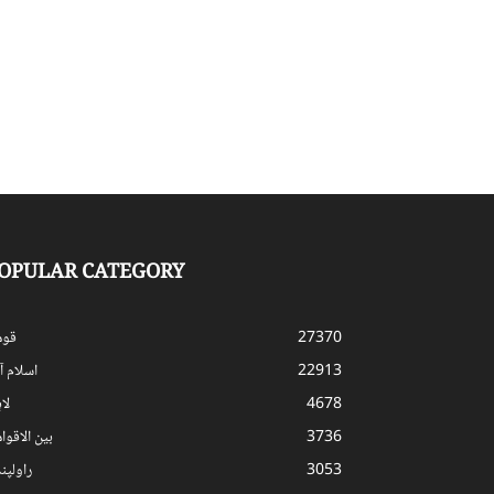
OPULAR CATEGORY
27370
قوم
22913
اسلام آب
4678
لا
3736
بین الاقوا
3053
راولپن