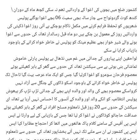
\ کشمور ضلع میں بچوں کی اغوا کے وارداتیں تھم نہ سکی کچھ ماہ کے دوران
کندھ کوٹ گردونواح سے چار سالہ بچی سمیت 06 بچے اغوا ہوگئے پولیس
شھریوں کو تحفظ فراہم کرنے میں مکمل ناکام ہوچکے ہے آئی روز اغوا ڈکیتی کی
وارداتیں روز کے معمول بن چکے ہیں دو ماہ قبل رسالدار تھانہ کی حدوں سے اغوا
ہونے والے شیر خوار بچے عظیم مینک کو پولیس نے خاطر خواہ کرانے کے باوجود
بازیاب کرایا نے سکے
لواحقین اپنے پیاروں کے جدائی میں غم میں نڈھال ہے پولیس پارٹی خاموش
تماشائی بنی ہوئی ہے سی سیکشن تھانہ کی حدوں سے گھر کے باہر کھیلتے ہوئے
معصوم فرحان سومرو کو اغوا کرلیا گیا جس کو ایک ماہ عرصہ بیت گیا تاحال تک
پولیس نے خاطر خواہ کرانے کے باوجود اسکو ڈاکوں کے چنگل سے آزاد نہیں
کرواسکے معصوم بچے کی والد اور والدہ اپنے بچے کے جدائی تڑپ تڑپ کر بیھوش
پولیس انتظامیہ کو انکے والد اور والدہ کے آنسوں کا احساس نہیں آرہا ہے تھانہ ای
سیکشن کے حدوں سے 20 روز قبل نامعلوم مسلح افراد نے گھر کے باہر کھیلتے ہوئے
صداقت حاجاٹو کوڈاکوں نے اغوا کر لیا تھا جس کے بازیابی کے لیے وارثا نے ایس
ایس پی آفیس کے سامنے کلام پاک ھاتھوں میں اٹھا کر احتجاج مظاہرا کیا ایس
ایس پی کشمور نے ان سے ملنے تک نہیں آئے بخشاپور تھانہ کی حدوں سے نامعلوم