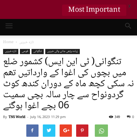
X
Most Important
تازہ خبریں
Home
زیادہ پڑھی جانے والی خبریں
تنگوانی
قومی
تازہ خبریں
تنگوانی( ٹی این ایس) کشمور ضلع
میں بچوں کی اغوا کے وارداتیں تھم
نہ سکی کچھ ماہ کے دوران کندھ کوٹ
گردونواح سے چار سالہ بچی سمیت
06 بچے اغوا ہوگئے
By
TNS World
-
July 16, 2023
11:29 pm
349
0