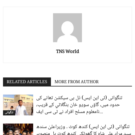
TNS World
RELATED ARTICLES
MORE FROM AUTHOR
تنگوانی (ٹی این ایس) ٺل بی سیکشن تھانے کی
حدود میں، گاؤں سوڍو خان بنگلاڻي کے قریب،
نامعلوم مسلح افراد نے ٹی سی ایف...
تنگوانی
تنگوانی (ٹی این ایس) کندھ کوٹ ۔ وزیراعلیٰ سندھ
سید مراد علی شاہ کا گھوٹکی کندھ کوٹ پل منصوبہ