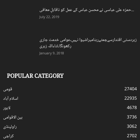
حمزہ علی عباسی نے محسن عباس کے عمل کو ناقابلِ معافی...
July 22, 2019
زبردستی اقتدارسےچمٹےرہنامیراشیوا نہیں،عوامی خدمت جاری
رکھونگا،ثناءاللہ زہری
January 9, 2018
POPULAR CATEGORY
27404
قومی
22935
اسلام آباد
4678
لاہور
3736
بین الاقوامی
3062
راولپنڈی
2702
کراچی