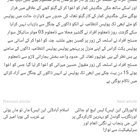
مسلح افراد نے اسلحہ کی زور پر کار کو یرغمال بناکر معصوم بچے جئی دیپ کمار
اور اسکے ساتھ مکی جگدیش کمار کو اغوا کر کے گبلو کچے کے علاقے میں فرار
ہوگئے مکی جگدیش کمار کے کار گبلو تھانہ کی حدوں سے لاوارث حالت میں پولیس
کو ملے ابھی تک پولیس انتظامیہ نے انکو ڈاکوں کے چنگل سے بازیاب نہیں کرایا
سکے گزشتہ روز نامعلوم افراد نے گلشیر محلا سے نامعلوم 03 موٹر سائیکل سوار
مسلح افراد نے اسلحہ کی زور پر کمسن بچے علشبہ چنہ کو اغوا کر کے آسانی سے
پولیس پکٹ کراس کے اپنے منزل پر پہنچے پولیس پولیس انتظامیہ ڈاکوں کے سامنے
بے بس نظر آتے ہیں غوثپور تھانہ کی حدود واحد بخش بجارانی لاڑو سے نامعلوم
مسلح افراد نے اسلحہ کی زور مقبول حسین میرانی کو اغوا کر لیا گیا جس کو اغوا
ہوئے 15 دن بیت چکے ہیں ابھی تک پولیس نے انہیں ڈاکوں کے چنگل سے آزاد کرانے
میں ناکام ہوگئی ہے
Previous article
Next article
لااہور(ٹی این ایس) ایس ایچ او جاتلی
اسلام آباد(ٹی این ایس) ماں تو ماں ہوتی
اورنگزیب گوندل کو بہترین کارکردگی پر
ہے غریب کی ہویا امیر کی
ائی جی پنجاب نے نگتی انعام اور
سرٹیفیکیٹ سے نوازا