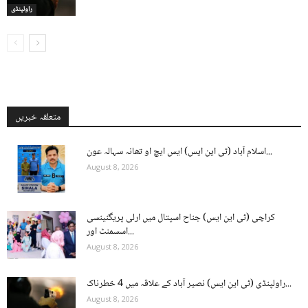
راولپنڈی
متعلقہ خبریں
اسلام آباد (ٹی این ایس) ایس ایچ او تھانہ سہالہ عون...
August 8, 2026
کراچی (ٹی این ایس) جناح اسپتال میں ارلی پریگنینسی
اسسمنٹ اور...
August 8, 2026
راولپنڈی (ٹی این ایس) نصیر آباد کے علاقہ میں 4 خطرناک...
August 8, 2026