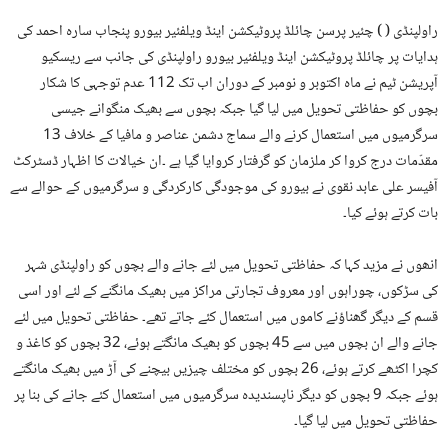
راولپنڈی ( ) چئیر پرسن چائلڈ پروٹیکشن اینڈ ویلفئیر بیورو پنجاب سارہ احمد کی
ہدایات پر چائلڈ پروٹیکشن اینڈ ویلفئیر بیورو راولپنڈی کی جانب سے ریسکیو
آپریشن ٹیم نے ماہ اکتوبر و نومبر کے دوران اب تک 112 عدم توجہی کا شکار
بچوں کو حفاظتی تحویل میں لیا گیا جبکہ بچوں سے بھیک منگوانے جیسی
سرگرمیوں میں استعمال کرنے والے سماج دشمن عناصر و مافیا کے خلاف 13
مقدّمات درج کروا کر ملزمان کو گرفتار کروایا گیا ہے ۔ان خیالات کا اظہار ڈسٹرکٹ
آفیسر علی عابد نقوی نے بیورو کی موجودگی کارکردگی و سرگرمیوں کے حوالے سے
بات کرتے ہوئے کیا۔
انھوں نے مزید کہا کہ حفاظتی تحویل میں لئے جانے والے بچوں کو راولپنڈی شہر
کی سڑکوں، چوراہوں اور معروف تجارتی مراکز میں بھیک مانگنے کے لئے اور اسی
قسم کے دیگر گھناؤنے کاموں میں استعمال کئے جاتے تھے۔ حفاظتی تحویل میں لئے
جانے والے ان بچوں میں سے 45 بچوں کو بھیک مانگتے ہوئے، 32 بچوں کو کاغذ و
کچرا اکٹھے کرتے ہوئے، 26 بچوں کو مختلف چیزیں بیچنے کی آڑ میں بھیک مانگتے
ہوئے جبکہ 9 بچوں کو دیگر ناپسندیدہ سرگرمیوں میں استعمال کئے جانے کی بنا پر
حفاظتی تحویل میں لیا گیا۔