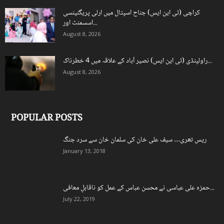
کراچی (ٹی این ایس) جناح اسپتال میں ارلی پریگنینسی
اسسمنٹ اور...
August 8, 2026
راولپنڈی (ٹی این ایس) نصیر آباد کے علاقہ میں 4 خطرناک...
August 8, 2026
POPULAR POSTS
ریس تھری… سیف علی خان کی سلمان خان سے سرد جنگ
January 13, 2018
حمزہ علی عباسی نے محسن عباس کے عمل کو ناقابلِ معافی...
July 22, 2019