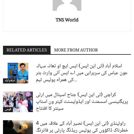
TNS World
RELATED ARTICLES
MORE FROM AUTHOR
اسلام آباد (ٹی این ایس) ایس ایچ او تھانہ سہالہ
عون عباس کی سربراہی میں اے ایس آئی وارث بٹر
کی ھمراہ پولیس ٹیم...
اسلام آباد
کراچی (ٹی این ایس) جناح اسپتال میں ارلی
پریگنینسی اسسمنٹ اور ایڈولیسنٹ کیئر ون اسٹاپ
سینٹر کا افتتاح
قومی
راولپنڈی (ٹی این ایس) نصیر آباد کے علاقہ میں 4
خطرناک ڈاکؤوں کی پولیس ریڈنگ پارٹی پر فائرنگ