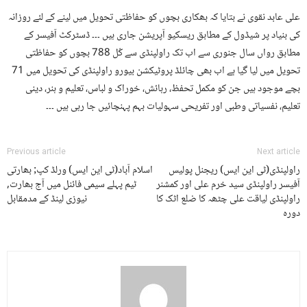
علی عابد نقوی نے بتایا کہ بھکاری بچوں کو حفاظتی تحویل میں لینے کے لئے روزانہ
کی بنیاد پر شیڈول کے مطابق ریسکیو آپریشن جاری ہیں ۔۔۔ ڈسٹرکٹ آفیسر کے
مطابق رواں سال جنوری سے اب تک راولپنڈی سے کُل 788 بچوں کو حفاظتی
تحویل میں لیا گیا ہے اب بھی چائلڈ پروٹیکشن بیورو راولپنڈی کی تحویل میں 71
بچے موجود ہیں جن کو مکمل تحفظ، رہائش، خوراک و لباس، تعلیم و ہنر، دینی
تعلیم، نفسیاتی وطبی اور تفریحی سہولیات بہم پہنچائیں جا رہی ہیں ۔۔۔
Previous article
Next article
راولپنڈی(ٹی این ایس) ریجنل پولیس
اسلام آباد(ٹی این ایس) ورلڈ کپ; بھارتی
آفیسر راولپنڈی سید خرم علی اور کمشنر
ٹیم پہلے سیمی فائنل میں آج بھارت,
راولپنڈی لیاقت علی چٹھہ کا ضلع اٹک کا
نیوزی لینڈ کے مدمقابل
دورہ