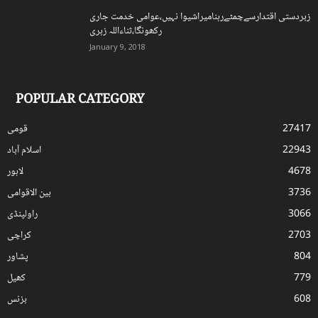
زبردستی اقتدارسےچمٹےرہنامیراشیوا نہیں،عوامی خدمت جاری
رکھونگا،ثناءاللہ زہری
January 9, 2018
POPULAR CATEGORY
27417
قومی
22943
اسلام آباد
4678
لاہور
3736
بین الاقوامی
3066
راولپنڈی
2703
کراچی
804
پشاور
779
کھیل
608
بزنس