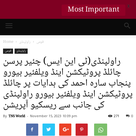
X
Most Important
قومی
راولپنڈی
Home
راولپنڈی
قومی
راولپنڈی(ٹی این ایس) چئیر پرسن
چائلڈ پروٹیکشن اینڈ ویلفئیر بیورو
پنجاب سارہ احمد کی ہدایات پر چائلڈ
پروٹیکشن اینڈ ویلفئیر بیورو راولپنڈی
کی جانب سے ریسکیو آپریشن
By
TNS World
-
November 15, 2023
10:09 pm
271
0