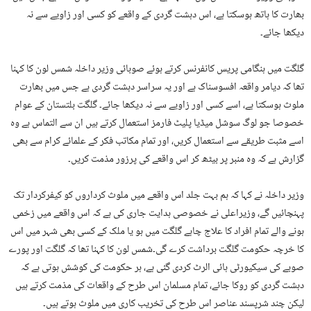
بھارت کا ہاتھ ہوسکتا ہے، اس دہشت گردی کے واقعے کو کسی اور زاویے سے نہ
دیکھا جائے۔
گلگت میں ہنگامی پریس کانفرنس کرتے ہوئے صوبائی وزیر داخلہ شمس لون کا کہنا
تھا کہ دیامر واقعہ افسوسناک ہے اور یہ سراسر دہشت گردی ہے جس میں بھارت
ملوث ہوسکتا ہے، اسے کسی اور زاویے سے نہ دیکھا جائے۔ گلگت بلتستان کے عوام
خصوصا جو لوگ سوشل میڈیا پلیٹ فارمز استعمال کرتے ہیں ان سے التماس ہے وہ
اسے مثبت طریقے سے استعمال کریں، اور تمام مکاتب فکر کے علمائے کرام سے بھی
گزارش ہے کہ وہ منبر پر بیٹھ کر اس واقعے کی پرزور مذمت کریں۔
وزیر داخلہ نے کہا کہ ہم بہت جلد اس واقعے میں ملوث کرداروں کو کیفرکردار تک
پہنچائیں گے، وزیراعلی نے خصوصی ہدایت جاری کی ہے کہ اس واقعے میں زخمی
ہونے والے تمام افراد کا علاج چاہے گلگت میں ہو یا ملک کے کسی بھی شہر میں اس
کا خرچہ حکومت گلگت برداشت کرے گی۔شمس لون کا کہنا تھا کہ گلگت اور پورے
صوبے کی سیکیورٹی ہائی الرٹ کردی گئی ہے، ہر حکومت کی کوشش ہوتی ہے کہ
دہشت گردی کو روکا جائے، تمام مسلمان اس طرح کے واقعات کی مذمت کرتے ہیں
لیکن چند شرپسند عناصر اس طرح کی تخریب کاری میں ملوث ہوتے ہیں۔