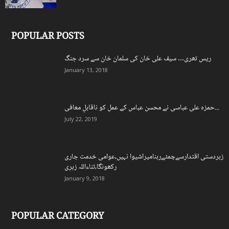
POPULAR POSTS
ریس تھری… سیف علی خان کی سلمان خان سے سرد جنگ
January 13, 2018
حمزہ علی عباسی نے محسن عباس کے عمل کو ناقابلِ معافی...
July 22, 2019
زبردستی اقتدارسےچمٹےرہنامیراشیوا نہیں،عوامی خدمت جاری
رکھونگا،ثناءاللہ زہری
January 9, 2018
POPULAR CATEGORY