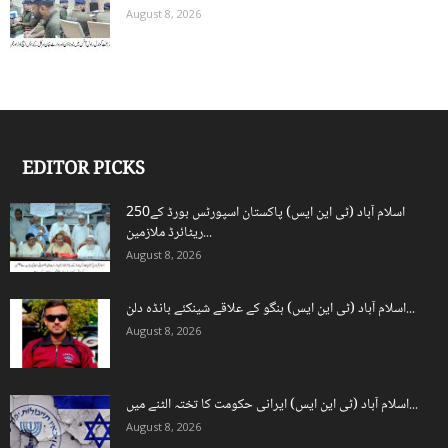
August 8, 2026
EDITOR PICKS
اسلام آباد (ٹی این ایس) پاکستان اسپورٹس بورڈ کے250
ریٹائرڈ ملازمین...
August 8, 2026
اسلام آباد (ٹی این ایس) ہنگو کے علاقے شینکئے بانڈہ دلن...
August 8, 2026
اسلام آباد (ٹی این ایس) ایرانی حکومت کا تختہ الٹنے میں...
August 8, 2026