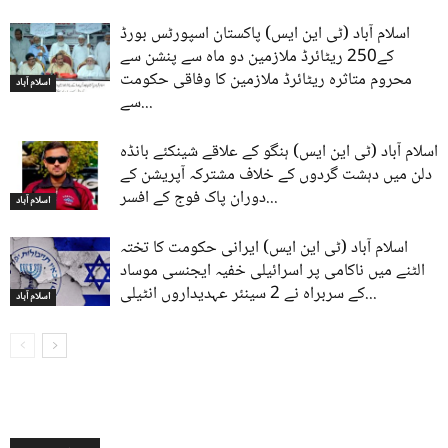
اسلام آباد (ٹی این ایس) پاکستان اسپورٹس بورڈ
کے250 ریٹائرڈ ملازمین دو ماہ سے پنشن سے
محروم متاثرہ ریٹائرڈ ملازمین کا وفاقی حکومت
اسلام آباد
سے...
اسلام آباد (ٹی این ایس) ہنگو کے علاقے شینکئے بانڈہ
دلن میں دہشت گردوں کے خلاف مشترکہ آپریشن کے
دوران پاک فوج کے افسر...
اسلام آباد
اسلام آباد (ٹی این ایس) ایرانی حکومت کا تختہ
الٹنے میں ناکامی پر اسرائیلی خفیہ ایجنسی موساد
کے سربراہ نے 2 سینئر عہدیداروں انٹیلی...
اسلام آباد