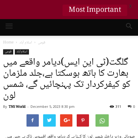
X
Most Important
قومی
اسلام آباد
Home
اسلام آباد
قومی
گلگت(ٹی این ایس)دیامر واقعے میں
بھارت کا ہاتھ ہوسکتا ہے،جلد ملزمان
کو کیفرکردار تک پہنچائیں گے، شمس
لون
By
TNS World
-
December 5, 2023
8:30 pm
311
0
صوبائی وزیر داخلہ شمس لون کا کہنا ہے کہ دیامر واقعہ افسوس ناک ہے جس میں