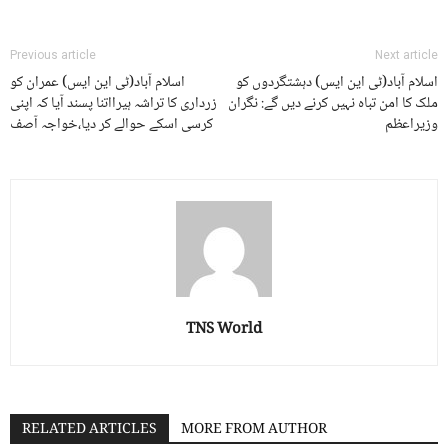
Previous article
Next article
اسلام آباد(ٹی این ایس) دہشتگردوں کو
اسلام آباد(ٹی این ایس) عمران کو
ملک کا امن تباہ نہیں کرنے دیں گے: نگران
زرداری کا تراشہ ہیرااتنا پسند آیا کہ اپنی
وزیراعظم
کرسی اسکے حوالے کر دیا،خواجہ آصف
TNS World
RELATED ARTICLES
MORE FROM AUTHOR