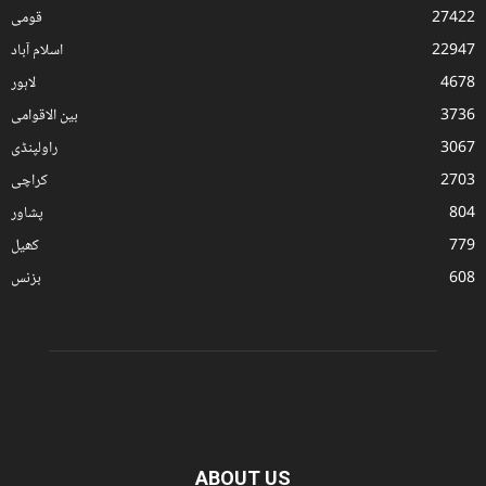
27422
قومی
22947
اسلام آباد
4678
لاہور
3736
بین الاقوامی
3067
راولپنڈی
2703
کراچی
804
پشاور
779
کھیل
608
بزنس
ABOUT US