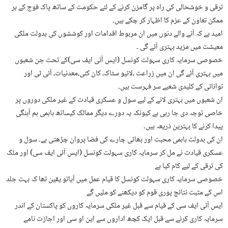
ترقی و خوشحالی کی راہ پر گامزن کرنے کے لئے حکومت کے ساتھ پاک فوج کے ہر
ممکن تعاون کے عزم کا اظہار کر چکے ہیں۔
امید ہے کہ آنے والے دنوں میں ان مربوط اقدامات اور کوششوں کی بدولت ملکی
معیشت میں مزید بہتری آئے گی ۔
خصوصی سرمایہ کاری سہولت کونسل (ایس آئی ایف سی)کے تحت جن شعبوں
میں بہتری آئے گی ان میں زراعت ،لائیو سٹاک، کان کنی،معدنیات، آئی ٹی اور
توانائی کے کلیدی شعبے سر فہرست ہیں۔
ان شعبوں میں بہتری لانے کے لیے سول و عسکری قیادت کے غیر ملکی دوروں پر
خاصی توجہ دی جا رہی ہے کیونکہ یہ دورے دیگر ممالک کیساتھ باہمی ہم آہنگی
پیدا کرنے کا بہترین ذریعہ ہیں۔
ان کی بدولت باہمی محبت اور بھائی چارے کی فضا پروان چڑھتی ہے۔ سول و
عسکری قیادت نے مل کر سرمایہ کاری سہولت کونسل (ایس آئی ایف سی) اور ملک
کی ترقی کے لیے کام کیا ہے
خصوصی سرمایہ کاری سہولت کونسل کا قیام عمل میں آیاتو یقین تھا کہ بہت جلد
اس کے مثبت نتائج پوری قوم کو دیکھنے کو ملیں گے
ایس آئی ایف سی کے قیام سے قبل غیر ملکی سرمایہ کاروں کو پاکستان کے اندر
سرمایہ کاری کرنے سے قبل ایک کچھ اداروں سے این او سی اور اجازت نامے