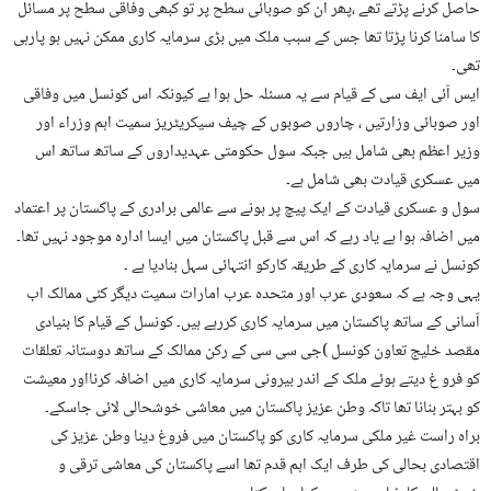
حاصل کرنے پڑتے تھے ،پھر ان کو صوبائی سطح پر تو کبھی وفاقی سطح پر مسائل
کا سامنا کرنا پڑتا تھا جس کے سبب ملک میں بڑی سرمایہ کاری ممکن نہیں ہو پارہی
تھی۔
ایس آئی ایف سی کے قیام سے یہ مسئلہ حل ہوا ہے کیونکہ اس کونسل میں وفاقی
اور صوبائی وزارتیں ، چاروں صوبوں کے چیف سیکریٹریز سمیت اہم وزراء اور
وزیر اعظم بھی شامل ہیں جبکہ سول حکومتی عہدیداروں کے ساتھ ساتھ اس
میں عسکری قیادت بھی شامل ہے۔
سول و عسکری قیادت کے ایک پیچ پر ہونے سے عالمی برادری کے پاکستان پر اعتماد
میں اضافہ ہوا ہے یاد رہے کہ اس سے قبل پاکستان میں ایسا ادارہ موجود نہیں تھا۔
کونسل نے سرمایہ کاری کے طریقہ کارکو انتہائی سہل بنادیا ہے ۔
یہی وجہ ہے کہ سعودی عرب اور متحدہ عرب امارات سمیت دیگر کئی ممالک اب
آسانی کے ساتھ پاکستان میں سرمایہ کاری کررہے ہیں۔ کونسل کے قیام کا بنیادی
مقصد خلیج تعاون کونسل )جی سی سی کے رکن ممالک کے ساتھ دوستانہ تعلقات
کو فرو غ دیتے ہوئے ملک کے اندر بیرونی سرمایہ کاری میں اضافہ کرنااور معیشت
کو بہتر بنانا تھا تاکہ وطن عزیز پاکستان میں معاشی خوشحالی لائی جاسکے۔
براہ راست غیر ملکی سرمایہ کاری کو پاکستان میں فروغ دینا وطن عزیز کی
اقتصادی بحالی کی طرف ایک اہم قدم تھا اسے پاکستان کی معاشی ترقی و