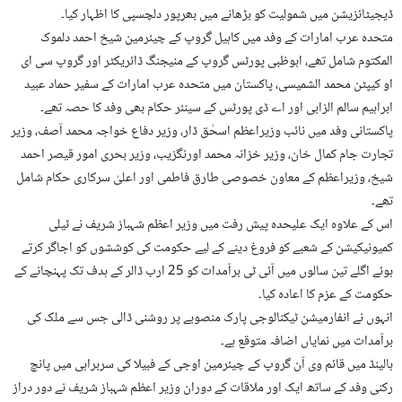
ڈیجیٹائزیشن میں شمولیت کو بڑھانے میں بھرپور دلچسپی کا اظہار کیا۔
متحدہ عرب امارات کے وفد میں کاہیل گروپ کے چیئرمین شیخ احمد دلموک
المکتوم شامل تھے، ابوظبی پورٹس گروپ کے منیجنگ ڈائریکٹر اور گروپ سی ای
او کیپٹن محمد الشمیسی، پاکستان میں متحدہ عرب امارات کے سفیر حماد عبید
ابراہیم سالم الزابی اور اے ڈی پورٹس کے سینئر حکام بھی وفد کا حصہ تھے۔
پاکستانی وفد میں نائب وزیراعظم اسحٰق ڈار، وزیر دفاع خواجہ محمد آصف، وزیر
تجارت جام کمال خان، وزیر خزانہ محمد اورنگزیب، وزیر بحری امور قیصر احمد
شیخ، وزیراعظم کے معاون خصوصی طارق فاطمی اور اعلیٰ سرکاری حکام شامل
تھے۔
اس کے علاوہ ایک علیحدہ پیش رفت میں وزیر اعظم شہباز شریف نے ٹیلی
کمیونیکیشن کے شعبے کو فروغ دینے کے لیے حکومت کی کوششوں کو اجاگر کرتے
ہوئے اگلے تین سالوں میں آئی ٹی برآمدات کو 25 ارب ڈالر کے ہدف تک پہنچانے کے
حکومت کے عزم کا اعادہ کیا۔
انہوں نے انفارمیشن ٹیکنالوجی پارک منصوبے پر روشنی ڈالی جس سے ملک کی
برآمدات میں نمایاں اضافہ متوقع ہے۔
ہالینڈ میں قائم وی آن گروپ کے چیئرمین اوجی کے فبیلا کی سربراہی میں پانچ
رکنی وفد کے ساتھ ایک اور ملاقات کے دوران وزیر اعظم شہباز شریف نے دور دراز