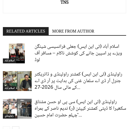
TNS
RELATED ARTICLES
MORE FROM AUTHOR
اسلام آباد (ٹی این ایس) جعلی فرانسیسی شینگن
ویزے پر اسپین جانے کی کوشش ناکام – مسافر آف
لوڈ
اسلام آباد
راولپنڈی (ٹی این ایس) کمشنر راولپنڈی و ڈائریکٹر
جنرل آر ڈی اے سلمان غنی کی ہدایت پر آر ڈی اے
کے مالی سال 2026-27...
اسلام آباد
راولپنڈی (ٹی این ایس) سی پی او حسن مشتاق
سکھیرا کا ڈپٹی کمشنر کیپٹن (ر) ندیم ناصر کے ہمراہ
چہلم حضرت امام حسین ؓ...
راولپنڈی