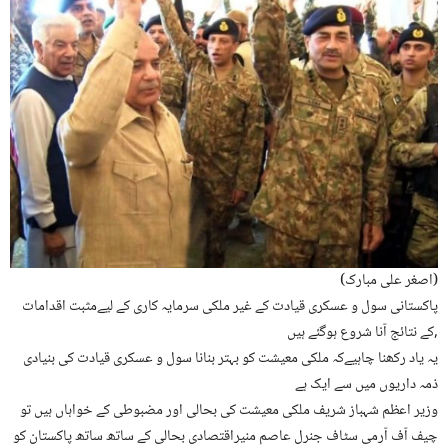
(اصغر علی مبارک)
پاکستانی سول و عسکری قیادت کے غیر ملکی سرمایہ کاری کے لیےمثبت اقدامات
کے نتائج آنا شروع ہوگئے ہیں,
یہ یاد رکھنا چاہیےکہ ملکی معیشت کو بہتر بنانا سول و عسکری قیادت کی بنیادی
ذمہ داریوں میں سے ایک ہے
وزیر اعظم شہباز شریف ملکی معیشت کی بحالی اور مضبوطی کے خواہاں ہیں تو
چیف آف آرمی سٹاف جنرل عاصم منیراقتصادی بحالی کے ساتھ ساتھ پاکستان کو