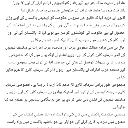
علاقوں سمیت ملک بھر میں تیز رفتار کنیکٹیویٹی فراہم کرنے کے لیے ’5 جی‘
انٹرنیٹ سروسز متعارف کرانے کے حکومتی منصوبے پر تبادلہ خیال کیا،
انہوں نے مزید کہا کہ فائیو جی سروس حکومت کو ڈیجیٹل پاکستان کے اپنے وژن
کو پورا کرنے میں بھی مدد فراہم کرے گی۔ وی آن کے وفد نے معاشی استحکام کے
حصول کے لیے حکومت کی کوششوں کو سراہتے ہوئے کہا کہ پاکستان آئی ٹی اور
ٹیلی کام کے شعبوں میں سرمایہ کاری کا ایک اہم مقام بن چکا ہے۔
حال ہی میں برادر ممالک سعودی عرب اور متحدہ عرب امارات نے مختلف شعبوں
کے اندر سرمایہ کاری کرنے کی ہے ۔ وزیراعظم نے ایک بیان میں کہا کہ خصوصی
سرمایہ کاری سہولت کونسل کے وژن کی حوصلہ افزائی کرتے ہوئے سعودی عرب
اور متحدہ عرب امارات نے پاکستان میں اربوں ڈالر کی سرمایہ کاری کا عزم ظاہر
کیا ہے
مجموعی طور پراس سرمایہ کاری کا حجم 50 ارب ڈالر بنتا ہے ۔خصوصی سرمایہ
کاری سہولت کونسل کے اراکین اور اسٹیک ہولڈرز نے سرمایہ کاری کے لیے موزوں
مختلف شعبوں کی نشان دہی بھی کر دی ہے جن پر ہنگامی بنیادوں پر عملدرآمد کیا
جارہا ہے۔
سعودی حکومت پاکستان میں کان کنی، زراعت اور انفارمیشن ٹیکنالوجی کے
شعبوں میں سرمایہ کاری کرنے کی خواہاں ہے جو بلاشبہ پاکستان میں براہ راست