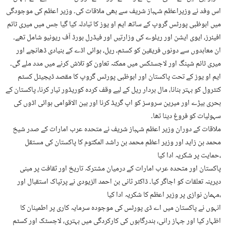
اس وفد نے وزیراعظم شہباز شریف سے بھی ملاقات کی۔ وزیر اعظم کی موجودگی
میں ابوظبی پورٹس گروپ کے ساتھ ایم او یوز کا تبادلہ کیا گیا جس میں میری ٹائم
افیئرز، ایوی ایشن اور ریلوے کی وزارتیں اور فیڈرل بورڈ آف ریونیو شامل تھے۔
ان معاہدوں سے دونوں فریقین کو کسٹم، ریل، ہوائی اڈے کے بنیادی ڈھانچے اور
میری ٹائم شپنگ اور لاجسٹکس میں ممکنہ تعاون کو تلاش کرنے میں مدد ملے گی۔
ایم او یوز کے تحت پاکستان اور ابوظبی پورٹس گروپ کا مقصد ڈیجیٹل کسٹم
کنٹرول کو بہتر بنانا، مال بردار ریل کے لیے وقف کردہ کوریڈور تیار کرنا، پاکستان کے
بحری بیڑے اور میرین سروسز کو اپ گریڈ کرنا اور بین الاقوامی ہوائی اڈوں کی
سہولیات کو فروغ دینا تھا۔
ملاقات کے دوران وزیر اعظم شہباز شریف نے متحدہ عرب امارات کے صدر شیخ
محمد بن زاید اور وزیر اعظم محمد بن راشد المکتوم کا پاکستان کی مستقل
حمایت پر شکریہ ادا کیا،
پاکستان اور متحدہ عرب امارات کے درمیان مشترکہ تاریخ اور ثقافت پر مبنی
دیرینہ تعلقات کو اجاگر کیا۔ ڈاکٹر ثانی بن احمد الزیودی نے پرتپاک استقبال اور
مہمان نوازی پر وزیر اعظم کا شکریہ ادا کیا،
انہوں نے پاکستان میں اے ڈی پورٹس کی موجودہ سرمایہ کاری پر اطمینان کا
اظہار کیا اور جہاز رانی، بندرگاہوں کی کارکردگی میں بہتری، لاجسٹک اور کسٹم