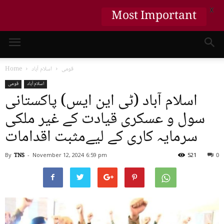
Most Important
X
قومی
اسلام آباد
Home
اسلام آباد
قومی
اسلام آباد (ٹی این ایس) پاکستانی
سول و عسکری قیادت کے غیر ملکی
سرمایہ کاری کے لیےمثبت اقدامات
By
TNS
-
November 12, 2024
6:59 pm
521
0