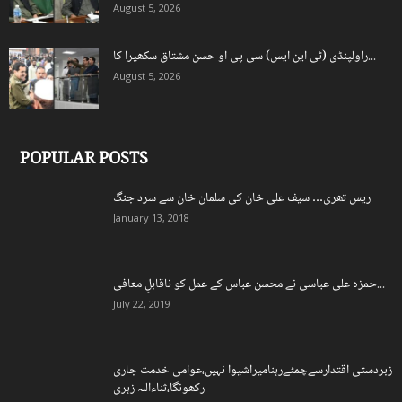
August 5, 2026
راولپنڈی (ٹی این ایس) سی پی او حسن مشتاق سکھیرا کا...
August 5, 2026
POPULAR POSTS
ریس تھری… سیف علی خان کی سلمان خان سے سرد جنگ
January 13, 2018
حمزہ علی عباسی نے محسن عباس کے عمل کو ناقابلِ معافی...
July 22, 2019
زبردستی اقتدارسےچمٹےرہنامیراشیوا نہیں،عوامی خدمت جاری
رکھونگا،ثناءاللہ زہری