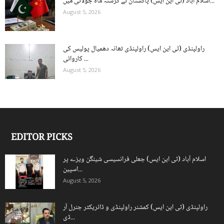
اسلام آباد (ٹی این ایس) پاکستان نے گزشتہ ماہ جولائی میں...
August 5, 2026
راولپنڈی (ٹی این ایس) راولپنڈی تھانہ دھمیال پولیس کی
کاروائی ...
August 5, 2026
EDITOR PICKS
اسلام آباد (ٹی این ایس) جعلی فرانسیسی شینگن ویزے پر
اسپین...
August 5, 2026
راولپنڈی (ٹی این ایس) کمشنر راولپنڈی و ڈائریکٹر جنرل آر
ڈی...