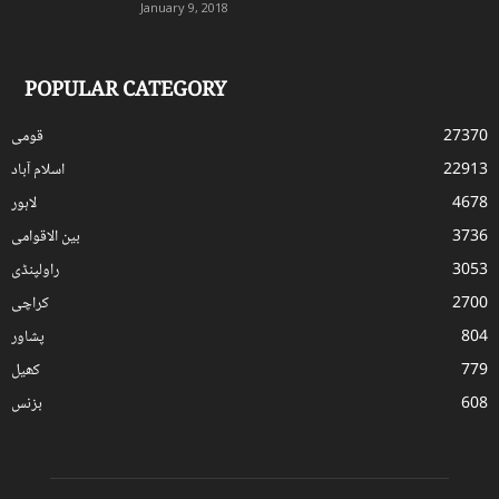
January 9, 2018
POPULAR CATEGORY
27370
قومی
22913
اسلام آباد
4678
لاہور
3736
بین الاقوامی
3053
راولپنڈی
2700
کراچی
804
پشاور
779
کھیل
608
بزنس