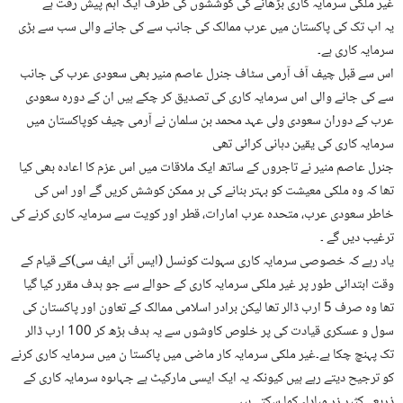
غیر ملکی سرمایہ کاری بڑھانے کی کوششوں کی طرف ایک اہم پیش رفت ہے
یہ اب تک کی پاکستان میں عرب ممالک کی جانب سے کی جانے والی سب سے بڑی
سرمایہ کاری ہے۔
اس سے قبل چیف آف آرمی سٹاف جنرل عاصم منیر بھی سعودی عرب کی جانب
سے کی جانے والی اس سرمایہ کاری کی تصدیق کر چکے ہیں ان کے دورہ سعودی
عرب کے دوران سعودی ولی عہد محمد بن سلمان نے آرمی چیف کوپاکستان میں
سرمایہ کاری کی یقین دہانی کرائی تھی
جنرل عاصم منیر نے تاجروں کے ساتھ ایک ملاقات میں اس عزم کا اعادہ بھی کیا
تھا کہ وہ ملکی معیشت کو بہتر بنانے کی ہر ممکن کوشش کریں گے اور اس کی
خاطر سعودی عرب، متحدہ عرب امارات، قطر اور کویت سے سرمایہ کاری کرنے کی
ترغیب دیں گے ۔
یاد رہے کہ خصوصی سرمایہ کاری سہولت کونسل (ایس آئی ایف سی)کے قیام کے
وقت ابتدائی طور پر غیر ملکی سرمایہ کاری کے حوالے سے جو ہدف مقرر کیا گیا
تھا وہ صرف 5 ارب ڈالر تھا لیکن برادر اسلامی ممالک کے تعاون اور پاکستان کی
سول و عسکری قیادت کی پر خلوص کاوشوں سے یہ ہدف بڑھ کر 100 ارب ڈالر
تک پہنچ چکا ہے۔غیر ملکی سرمایہ کار ماضی میں پاکستا ن میں سرمایہ کاری کرنے
کو ترجیح دیتے رہے ہیں کیونکہ یہ ایک ایسی مارکیٹ ہے جہاںوہ سرمایہ کاری کے
ذریعے کثیر زر مبادلہ کما سکتے ہیں ۔