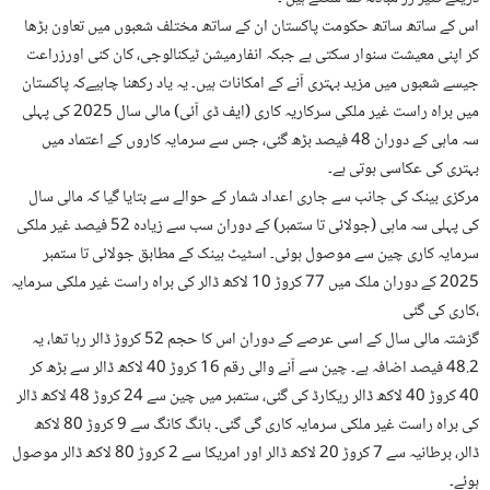
اس کے ساتھ ساتھ حکومت پاکستان ان کے ساتھ مختلف شعبوں میں تعاون بڑھا
کر اپنی معیشت سنوار سکتی ہے جبکہ انفارمیشن ٹیکنالوجی، کان کنی اورزراعت
جیسے شعبوں میں مزید بہتری آنے کے امکانات ہیں۔ یہ یاد رکھنا چاہیےکہ پاکستان
میں براہ راست غیر ملکی سرکاریہ کاری (ایف ڈی آئی) مالی سال 2025 کی پہلی
سہ ماہی کے دوران 48 فیصد بڑھ گئی، جس سے سرمایہ کاروں کے اعتماد میں
بہتری کی عکاسی ہوتی ہے۔
مرکزی بینک کی جانب سے جاری اعداد شمار کے حوالے سے بتایا گیا کہ مالی سال
کی پہلی سہ ماہی (جولائی تا ستمبر) کے دوران سب سے زیادہ 52 فیصد غیر ملکی
سرمایہ کاری چین سے موصول ہوئی۔ اسٹیٹ بینک کے مطابق جولائی تا ستمبر
2025 کے دوران ملک میں 77 کروڑ 10 لاکھ ڈالر کی براہ راست غیر ملکی سرمایہ
کاری کی گئی،
گزشتہ مالی سال کے اسی عرصے کے دوران اس کا حجم 52 کروڑ ڈالر رہا تھا، یہ
48.2 فیصد اضافہ ہے۔ چین سے آنے والی رقم 16 کروڑ 40 لاکھ ڈالر سے بڑھ کر
40 کروڑ 40 لاکھ ڈالر ریکارڈ کی گئی، ستمبر میں چین سے 24 کروڑ 48 لاکھ ڈالر
کی براہ راست غیر ملکی سرمایہ کاری گی گئی۔ ہانگ کانگ سے 9 کروڑ 80 لاکھ
ڈالر، برطانیہ سے 7 کروڑ 20 لاکھ ڈالر اور امریکا سے 2 کروڑ 80 لاکھ ڈالر موصول
ہوئے۔