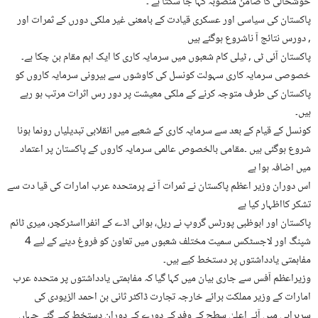
خوشحالی کا ضامن منصوبہ کہا جا سکتا ہے ۔
پاکستان کی سیاسی اور عسکری قیادت کے بامعنی غیر ملکی دورں کے ثمرات اور
دورس نتائج آ ناشروع ہوگئے ہیں ,
پاکستان آئی ٹی , ٹیلی کام شعبوں میں سرمایہ کاری کا ایک اہم مقام بن چکا ہے۔
خصوصی سرمایہ کاری سہولت کونسل کی کاوشوں سے بیرونی سرمایہ کاروں کو
پاکستان کی طرف متوجہ کرنے کے ملکی معیشت پر دور رس اثرات مرتب ہو رہے
ہیں۔
کونسل کے قیام کے بعد سے سرمایہ کاری کے شعبے میں انقلابی تبدیلیاں رونما ہونا
شروع ہوگئی ہیں ۔مقامی بالخصوص عالمی سرمایہ کاروں کے پاکستان پر اعتماد
میں اضافہ ہوا ہے
اس دوران وزیر اعظم پاکستان نے ثمرات آ نے پرمتحدہ عرب امارات کی قیا دت سے
تشکر کااظہار کیا ہے
پاکستان اور ابوظبی پورٹس گروپ نے ریل، ہوائی اڈے کے انفرااسٹرکچر، میری ٹائم
شپنگ اور لاجسٹکس سمیت مختلف شعبوں میں تعاون کو فروغ دینے کے لیے 4
مفاہمتی یادداشتوں پر دستخط کیے ہیں۔
وزیراعظم آفس سے جاری بیان میں کہا گیا کہ مفاہمتی یادداشتوں پر متحدہ عرب
امارات کے وزیر مملکت برائے خارجہ تجارت ڈاکٹر ثانی بن احمد الزیودی کی
سربراہی میں آئے اعلیٰ سطح کے وفد کے دورے کے دوران دستخط کیے گئے جہاں