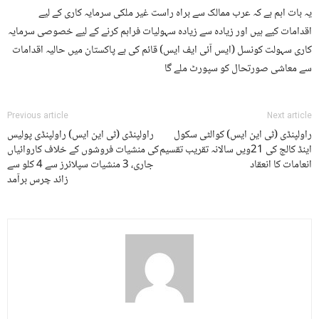
یہ بات اہم ہے کہ عرب ممالک سے براہ راست غیر ملکی سرمایہ کاری کے لیے
اقدامات کیے ہیں اور زیادہ سے زیادہ سہولیات فراہم کرنے کے لیے خصوصی سرمایہ
کاری سہولت کونسل (ایس آئی ایف ایس) قائم کی ہے پاکستان میں حالیہ اقدامات
سے معاشی صورتحال کو سپورٹ ملے گا
Previous article
Next article
راولپنڈی (ٹی این ایس) کوالٹی سکول
راولپنڈی (ٹی این ایس) راولپنڈی پولیس
اینڈ کالج کی 21ویں سالانہ تقریب تقسیم
کی منشیات فروشوں کے خلاف کاروائیاں
انعامات کا انعقاد
جاری، 3 منشیات سپلائرز سے 4 کلو سے
زائد چرس برآمد