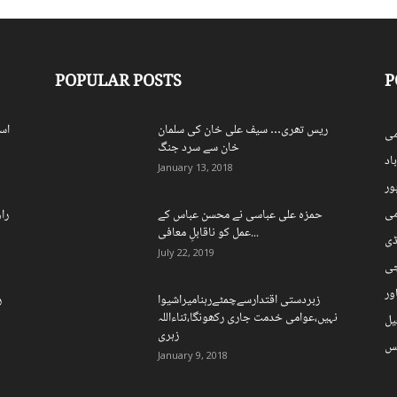
POPULAR POSTS
P
ریس تھری… سیف علی خان کی سلمان
اس
ی
خان سے سرد جنگ
اد
January 13, 2018
ہور
می
حمزہ علی عباسی نے محسن عباس کے
را
عمل کو ناقابلِ معافی...
ڈی
July 22, 2019
چی
ور
زبردستی اقتدارسےچمٹےرہنامیراشیوا
ر
نہیں،عوامی خدمت جاری رکھونگا،ثناءاللہ
یل
زہری
نس
January 9, 2018