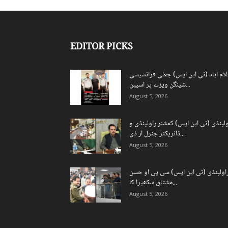
EDITOR PICKS
لام آباد (ٹی این ایس) جعلی فرانسیسی
شینگن ویزے پر اسپین...
August 5, 2026
ولپنڈی (ٹی این ایس) کمشنر راولپنڈی و
ڈائریکٹر جنرل آر ڈی...
August 5, 2026
اولپنڈی (ٹی این ایس) سی پی او حسن
مشتاق سکھیرا کا...
August 5, 2026