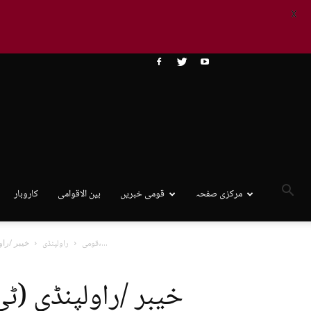
X
مرکزی صفحہ
قومی خبریں
بین الاقوامی
کاروبار
خیبر /راولپنڈی (ٹی این ایس) وادی تیراہ میں سیکیورٹی فورسز کی کارروائیاں،...
قومی
راولپنڈی
خیبر /راولپنڈی (ٹی