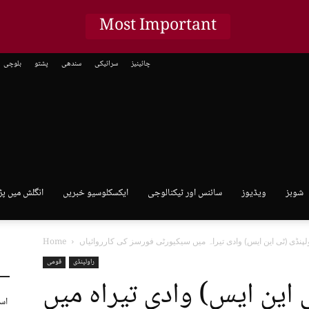
Most Important
چائینیز
سرائیکی
سندھی
پشتو
بلوچی
شوبز
ویڈیوز
سائنس اور ٹیکنالوجی
ایکسکلوسیو خبریں
انگلش میں پڑ
Home
راولپنڈی
قومی
 این ایس) وادی تیراہ میں
اس