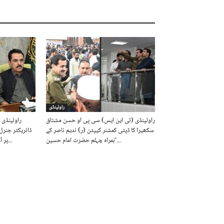
راولپنڈی
راولپنڈی (ٹی این ایس) سی پی او حسن مشتاق
راولپنڈی 
سکھیرا کا ڈپٹی کمشنر کیپٹن (ر) ندیم ناصر کے
ڈائریکٹر جنرل
ہمراہ چہلم حضرت امام حسین ؓ...
پر آر ڈی اے کے مالی سال 2026-27...