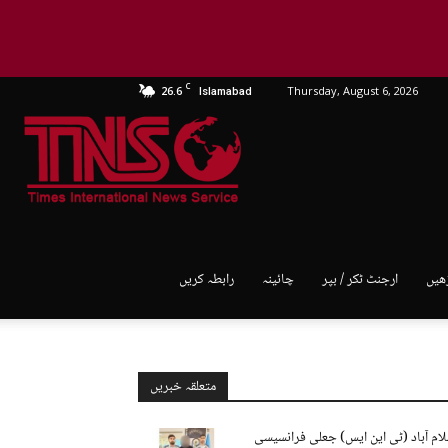
C
26.6
Thursday, August 6, 2026
Islamabad
TNS
World
ھیں
ارجنٹ ٹکر / بپر
چائینہ
رابطہ کریں
متعلقہ خبریں
لام آباد (ٹی این ایس) جعلی فرانسیسی