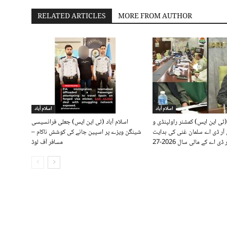
RELATED ARTICLES
MORE FROM AUTHOR
اسلام آباد
اسلام آباد
(ٹی این ایس) کمشنر راولپنڈی و
اسلام آباد (ٹی این ایس) جعلی فرانسیسی
 آر ڈی اے سلمان غنی کی ہدایت
شینگن ویزے پر اسپین جانے کی کوشش ناکام –
مسافر آف لوڈ