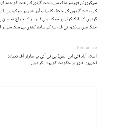
سیکیورٹی فورسز ملک سے دہشت گردی کی لعنت کو ختم کرنے 
گردوں کو ہلاک کرنے پر سیکیورٹی فورسز کو خراج تحسین پ
جنگ میں سیکیورٹی فورسز کے ساتھ کھڑی ہے، ملک سے ہر قس
Next article
اسلام آباد (ٹی این ایس) پی ٹی آئی نے چارٹر آف ڈیمانڈ
تحریری طور پر حکومت کو پیش کر دیئے