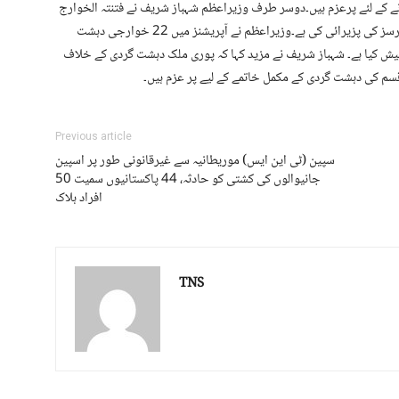
کے لئے پرعزم ہیں۔دوسر طرف وزیراعظم شہباز شریف نے فتنتہ الخوارج
کے دہشت گردوں کے خلاف کامیاب آپریشنز پر سیکیورٹی فورسز کی پزیرائی کی ہے۔وزیراعظم نے آپریشنز میں 22 خوارجی دہشت
یش کیا ہے۔ شہباز شریف نے مزید کہا کہ پوری ملک دہشت گردی کے خلاف
م کی دہشت گردی کے مکمل خاتمے کے لیے پر عزم ہیں۔
Previous article
سپین (ٹی این ایس) موریطانیہ سے غیرقانونی طور پر اسپین
جانیوالوں کی کشتی کو حادثہ، 44 پاکستانیوں سمیت 50
افراد ہلاک
TNS