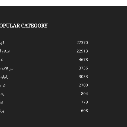
OPULAR CATEGORY
27370
قوم
22913
اسلام آب
4678
لا
3736
بین الاقوا
3053
راولپن
2700
کرا
804
پشا
779
کھ
608
بز