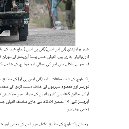
خیبر /راولپنڈی (ٹی این ایس)(آئی پی ایس )ضلع خیبر کے ع
فورسز نے علاقے میں امن کی بحالی اور خوارج کے خاتمے تک ک
پاک فوج کے شعبہ تعلقات عامہ (آئی ایس پی آر) کے مطابق 
فورسز اور معصوم شہریوں کے خلاف دہشت گردی کے متعدد واق
آر کے مطابق گھنائونی کارروائیوں کے جواب میں سیکورٹی ف
زخمی ہوئے ہیں۔
ترجمان پاک فوج کے مطابق علاقے میں امن کی بحالی اور خو