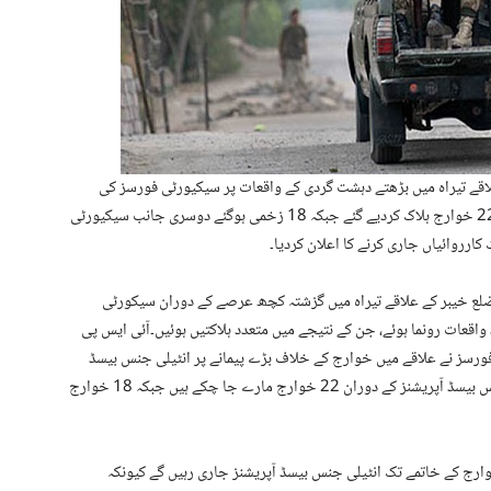
لاقے تیراہ میں بڑھتے دہشت گردی کے واقعات پر سیکیورٹی فورسز کی
کارروائیاں جاری ہیں، انٹیلی جنس بیسڈ آپریشنز کے دوران 22 خوارج ہلاک کردیے گئے جبکہ 18 زخمی ہوگئے دوسری جانب سیکیورٹی
ارروائیاں جاری کرنے کا اعلان کردیا۔
ضلع خیبر کے علاقے تیراہ میں گزشتہ کچھ عرصے کے دوران سیکورٹی
عات رونما ہوئے، جن کے نتیجے میں متعدد ہلاکتیں ہوئیں۔آئی ایس پی
ورسز نے علاقے میں خوارج کے خلاف بڑے پیمانے پر انٹیلی جنس بیسڈ
آپریشنز کیے، 14 دسمبر 2024 سے جاری مختلف انٹیلی جنس بیسڈ آپریشنز کے دوران 22 خوارج مارے جا چکے ہیں جبکہ 18 خوارج
ارج کے خاتمے تک انٹیلی جنس بیسڈ آپریشنز جاری رہیں گے کیونکہ