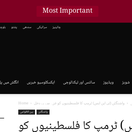
Most Important
چائینیز
سرائیکی
سندھی
پشتو
بلوچ
شوبز
ویڈیوز
سائنس اور ٹیکنالوجی
ایکسکلوسیو خبریں
انگلش میں پڑ
ی
Home
واشنگٹن
بین الاقوامی
س) ٹرمپ کا فلسطینیوں کو