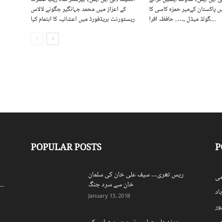
 پاکستان کےمیر حمزہ کاسی کا
کے اعزاز میں محمد جہانگیر جگونے لالاس
گولڈ میڈل ,….. حافظہ اقرا،...
ریسٹورنٹ بریڈفورڈ میں اعشائیہ کا اہتمام کیا
POPULAR POSTS
P
ریس تھری… سیف علی خان کی سلمان
ی
خان سے سرد جنگ
اسپورٹس بورڈ کے250 ریٹائرڈ ملازمی
اد
January 13, 2018
ہور