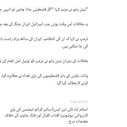
نیتن یاہو نے مزید کہا: “اگر فلسطینی جانا چاہیں تو انہیں جانے دیا جائے گا، ہم ان کے لیے بہتر مستقبل تلاش کر رہے ہیں۔”
یہ ملاقات اس وقت ہوئی جب اسرائیل-ایران جنگ کے بعد جن
ٹرمپ نے کہا کہ ان کی انتظامیہ ایران کے ساتھ براہِ راست ب
کی جا سکتی ہیں۔
ملاقات کے دوران نیتن یاہو نے ٹرمپ کو نوبیل امن انعام کے
وائٹ ہاؤس کے باہر فلسطینیوں کی بڑی تعداد نے مظاہرہ کیا،
کرنے کا مطالبہ کیا گیا۔
Next article
اسلام آباد (ٹی این ایس) سائبر کرائم ایجنسی کی بڑی
کارروائی: یوٹیوبرز آفتاب اقبال اور فلک جاوید کے خلاف
مقدمات درج