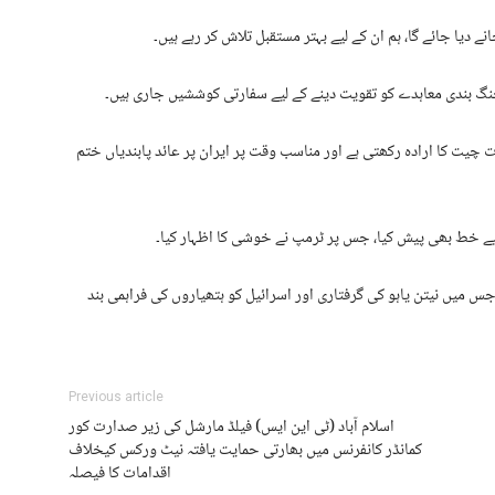
گ بندی معاہدے کو تقویت دینے کے لیے سفارتی کوششیں جاری ہیں۔
ات چیت کا ارادہ رکھتی ہے اور مناسب وقت پر ایران پر عائد پابندیاں ختم
 لیے خط بھی پیش کیا، جس پر ٹرمپ نے خوشی کا اظہار کیا۔
 جس میں نیتن یاہو کی گرفتاری اور اسرائیل کو ہتھیاروں کی فراہمی بند
Previous article
اسلام آباد (ٹی این ایس) فیلڈ مارشل کی زیر صدارت کور
کمانڈر کانفرنس میں بھارتی حمایت یافتہ نیٹ ورکس کیخلاف
اقدامات کا فیصلہ