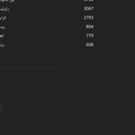
3736
بین الاقوا
3067
راولپن
2703
کرا
804
پشا
779
کھ
608
بز