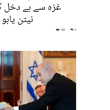
غزہ سے بے دخل کرن
نیتن یاہو
120
0