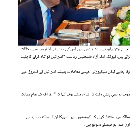
نجمن نیتن یاہو نے وائٹ ہاؤس میں امریکی صدر ڈونلڈ ٹرمپ سے ملاقات
ے ہیں، کیونکہ ایک آزاد فلسطینی ریاست “اسرائیل کو تباہ کرنے کا پلیٹ
ہونا چاہیے لیکن سیکیورٹی جیسے معاملات ہمیشہ اسرائیل کے کنٹرول میں
بے پر بھی پیش رفت کا اشارہ دیتے ہوئے کہا کہ “اطراف کے تمام ممالک
 ممالک میں منتقل کرنے کی کوششوں میں امریکا ان کا ساتھ دے رہا ہے۔
ر جلد اہم فیصلے متوقع ہیں۔