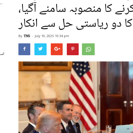
ے کا منصوبہ سامنے آگیا،
اسپورٹس بورڈ کے250 ریٹائرڈ ملازمی
 کا دو ریاستی حل سے انکار
By
TNS
-
July 10, 2025
10:34 pm
اسل