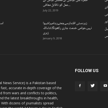
می
حمزہ علی عباسی نے محسن عباس کے
عمل کو ناقابلِ معافی...
ڈی
July 22, 2019
چی
ور
زبردستی اقتدارسےچمٹےرہنامیراشیوا
اسل
نہیں،عوامی خدمت جاری رکھونگا،ثناءاللہ
یل
زہری
نس
January 9, 2018
FOLLOW US
l News Service) is a Pakistan based
 fast, accurate in-depth coverage of the
d from wars and conflicts to politics,
nd the latest breakthroughs in health,
 With dozens of journalists spread