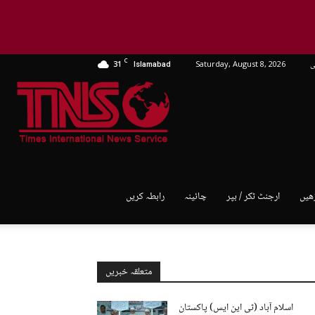
C
ی
Saturday, August 8, 2026
31
Islamabad
TNS
World
ھیں
ارجنٹ ٹکر / بپر
چائینہ
رابطہ کریں
متعلقہ خبریں
اسلام آباد (ٹی این ایس) پاکستان