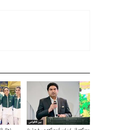
بین الاقوامی
برمنگھم (ٹی این ایس) برمنگھم میں فیصل ہلز
ڈھاکہ (ٹ