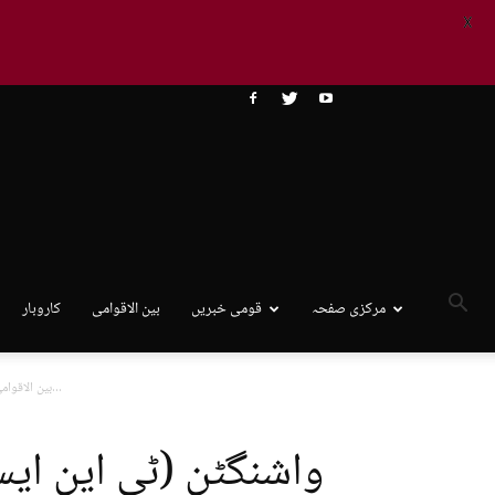
X
مرکزی صفحہ
قومی خبریں
بین الاقوامی
کاروبار
واشنگٹن (ٹی این ایس) ٹرمپ کا فلسطینیوں کو غزہ سے بے دخل...
بین الاقوام
واشنگٹن (ٹی این ای