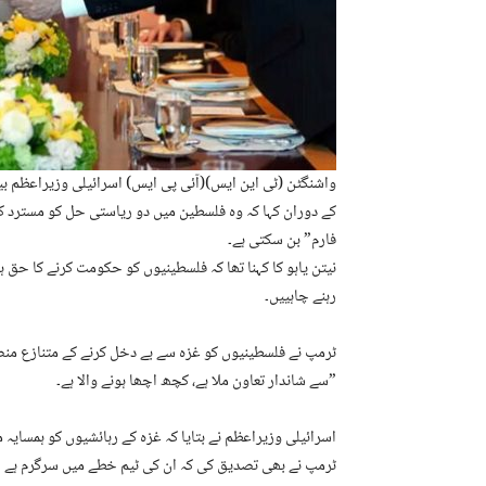
واشنگٹن (ٹی این ایس)(آئی پی ایس) اسرائیلی وزیراعظم بی
کے دوران کہا کہ وہ فلسطین میں دو ریاستی حل کو مسترد کرت
فارم” بن سکتی ہے۔
نیتن یاہو کا کہنا تھا کہ فلسطینیوں کو حکومت کرنے کا حق 
رہنے چاہییں۔
ٹرمپ نے فلسطینیوں کو غزہ سے بے دخل کرنے کے متنازع منصو
سے شاندار تعاون ملا ہے، کچھ اچھا ہونے والا ہے۔”
اسرائیلی وزیراعظم نے بتایا کہ غزہ کے رہائشیوں کو ہمسایہ
ٹرمپ نے بھی تصدیق کی کہ ان کی ٹیم خطے میں سرگرم ہے او