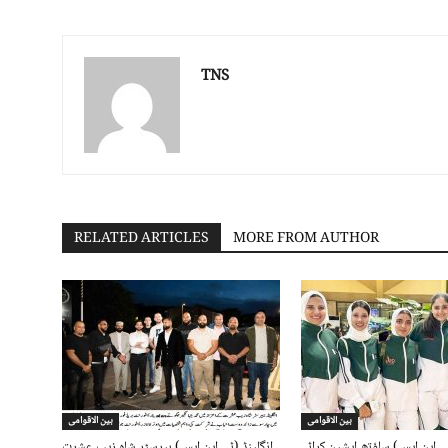
TNS
RELATED ARTICLES
MORE FROM AUTHOR
بین الاقوامی
بین الاقوامی
ی این ایس) ساؤتھ ایشین کراٹے
انگلینڈ (ٹی این ایس) بیرسٹر شاہ زیب عشرت