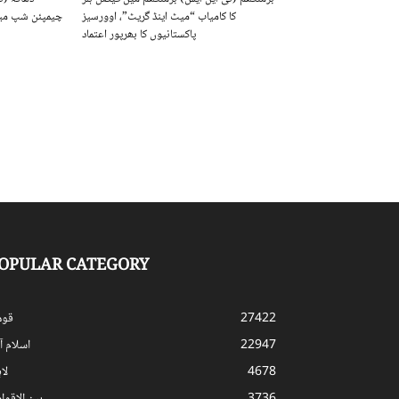
کا کامیاب “میٹ اینڈ گریٹ”، اوورسیز
چیمپئن شپ میں
پاکستانیوں کا بھرپور اعتماد
OPULAR CATEGORY
27422
قوم
22947
اسلام آب
4678
لا