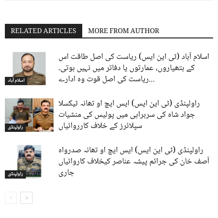
RELATED ARTICLES
MORE FROM AUTHOR
اسلام آباد (ٹی این ایس) ریاست کی اصل طاقت اس
کے ہتھیاروں، عمارتوں یا دفاتر میں نہیں ہوتی۔
ریاست کی اصل قوت وہ ادارے...
اسلام آباد
راولپنڈی (ٹی این ایس) ایس ایچ او تھانہ ٹیکسلا
جواد شاہ کی سربراہی میں پولیس کی منشیات
سپلائرز کے خلاف کارروائیاں
راولپنڈی
راولپنڈی (ٹی این ایس) ایس ایچ او تھانہ صدرواہ
آصف خان کی جرائم پیشہ عناصر کیخلاف کاروائیاں
جاری
راولپنڈی