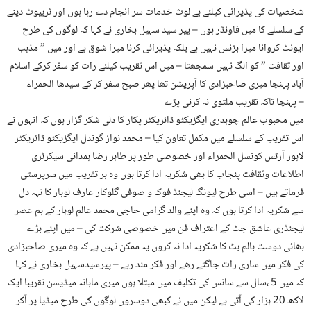
شخصیات کی پذیرائی کیلئے بے لوث خدمات سر انجام دے رہا ہوں اور ٹربیوٹ دینے
کے سلسلے کا میں فاونڈر ہوں – پیر سید سہیل بخاری نے کہا کہ لوگوں کی طرح
ایونٹ کروانا میرا بزنس نہیں ہے بلکہ پذیرائی کرنا میرا شوق ہے اور میں ” مذہب
اور ثقافت ” کو الگ نہیں سمجھتا – میں اس تقریب کیلئے رات کو سفر کرکے اسلام
آباد پہنچا میری صاحبزادی کا آپریشن تھا پھر صبح سفر کر کے سیدھا الحمراء
پہنچا تاکہ تقریب ملتوی نہ کرنی پڑے –
میں محبوب عالم چوہدری ایگزیکٹو ڈائریکٹر پکار کا دلی شکر گزار ہوں کہ انہوں نے
اس تقریب کے سلسلے میں مکمل تعاون کیا – محمد نواز گوندل ایگزیکٹو ڈائریکٹر
لاہور آرٹس کونسل الحمراء اور خصوصی طور پر طاہر رضا ہمدانی سیکرٹری
اطلاعات وثقافت پنجاب کا بھی شکریہ ادا کرتا ہوں وہ ہر تقریب میں سرپرستی
فرماتے ہیں – اسی طرح لیونگ لیجنڈ فوک و صوفی گلوکار عارف لوہار کا تہہ دل
سے شکریہ ادا کرتا ہوں کہ وہ اپنے والد گرامی حاجی محمد عالم لوہار کے ہم عصر
لیجنڈری عاشق جٹ کے اعتراف فن میں خصوصی شرکت کی – میں اپنے بڑے
بھائی دوست بالم بٹ کا شکریہ ادا نہ کروں یہ ممکن نہیں ہے کہ وہ میری صاحبزادی
کی فکر میں ساری رات جاگتے رھے اور فکر مند رہے – پیرسیدسہیل بخاری نے کہا
کہ میں 5 ،سال سے سانس کی تکلیف میں مبتلا ہوں میری ماہانہ میڈیسن تقریبا ایک
لاکھ 20 ہزار کی آتی ہے لیکن میں نے کبھی دوسروں لوگوں کی طرح میڈیا پر آکر