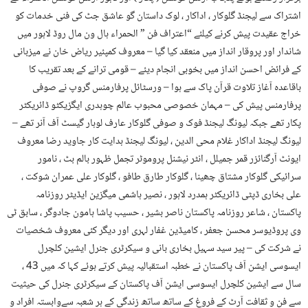
اشتراک سے لیجنڈ گلوکار ، اداکار ، لوک داستان گو عاشق جٹ کی فنی خدمات کو
خراج عقیدت پیش کرنے کیلئے “اعتراف فن ” الحمراء ہال ون مال روڈ لاہور میں
شاندار اور پروقار انداز میں منعقد کیا گیا – معروف کمپئیر ریاض خان نے میزبانی
کے فرائض احسن انداز میں بخوبی انجام دیئے – قومی ترانے کے بعد تقریب کا
باقاعدہ آغاز تلاوت قرآن پاک سے ہوا – ورسٹائل پرفارمنس گروپ نے صوفی
پرفارمنس پیش کی – مہمان خصوصی محبوب عالم چوہدری ایگزیکٹو ڈائریکٹر
پکار تھے جبکہ لیونگ لیجنڈ فوک و صوفی گلوکار عارف لوہار گیسٹ آف آنر تھے –
لیونگ لیجنڈ اداکار غلام محی الدین ، لیونگ لیجنڈ ہدایت کار جاوید رضا معروف
ایونٹ آرگنائزر قمر جمیلل ، انٹر نیشنل پروموٹر تجمل ظہور بالم بٹ ، نامور
سرائیکی گلوکار مشتاق چھینا ، گلوکار طارق طافو ، گلوکار علی عمران شوکت ،
علی بخاری ڈپٹی ڈائریکٹر ہمدرد لاہور ، نصیر ہاشمی میگزین ایڈیٹر روزنامہ
پاکستان ، شاعر روزنامہ پاکستان ناصر بشیر ، حسیب پاشا ہامون جادوگر ، سابق ٹی
وی پروڈیوسر محسن جعفر ، کامیڈین غفار لہری اور دیگر کئی معروف شخصیات
نے شرکت کی – پیر سید سہیل بخاری بانی و سیکرٹری جنرل ایشین کلچرل
ایسوسی ایشن آف پاکستان نے خطبہ استقبالیہ پیش کرتے ہوئے کہا کہ میں 43 ،
سال سے ایشین کلچرل ایسوسی ایشن آف پاکستان کے سیکرٹری جنرل کی حیثیت
سے فن و ثقافت آرٹ کے فروغ کے ساتھ ساتھ زندگی کے ہر شعبہ سےوابستہ افراد و