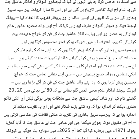
سے استفادہ حاصل کرنا چاہئے انہوں نے کہا کہ لیجنڈری گلوکار و اداکار عاشق جٹ
کی یہ شام آج ایک ثقافتی تاریخ بن گئی ہے اور اس کا سارا کریڈٹ پیر سید سہیل
بخاری کے سر ہے کہ انہوں نے ایسی شاندار اور پروقار تقریب کا انعقاد کیا – لیونگ
لیجنڈ فوک و صوفی گلوکار عارف لوہار نے کہا کہ آج اپنے والد محترم حاجی عالم
لوہار کے ہم عصر اور اپنے پیارے انکل عاشق جٹ کے فن کو خراج عقیدت پیش
کرنے کی تقریب اعترف فن میں شریک ہو کر فخر محسوس کرتا ہوں اور
پیرسیدسہیل بخاری کو مبارکباد پیش کرتا ہوں کہ وہ اپنے ملک کے لیجنڈز کی
خدمات کو خراج تحسین پیش کرنے کیلئے شاندار تقریبات منعقد کرتے ہیں – میرا
ان سے رشتہ عقیدت اور احترام کا ہے – میں دنیا کے کسی بھی کونے میں ہوتا ہوں
انکی دعائیں روزانہ صبح پہنچتی ہیں – میں اپنے بھائی عباس جٹ کو خراج
تحسین پیش کرتا ہوں کہ وہ اپنے والد عاشق جٹ کے فن کو آگے بڑھا رہے ہیں –
لیونگ لیجنڈ اداکار غلام محی الدین گلو بھائی نے کہ 80 کی دہائی میں 20 ، 20
گھنٹے کام کیا اور شائد کبھی عاشق جٹ سے ملاقات ہوئی ہوگی لیکن آج انکی ڈاکو
منٹری دیکھ کر اندازہ ہوا کہ وہ کتنے بڑے فنکار تھے اور آج یہ تقریب دیکھ کر
اندازہ ہوا ہے کہ پیرسیدسہیل بخاری کی تقریبات ملکی ثقافت کی عکاسی کرتی ہیں
– آج کی مقبول فوک جوڑی میگھا جی اور عباس جٹ نے عاشق جٹ کا گایا گھڑیا
جوکہ 1971ء میں پرفارم کیا گیا تھا آج 2025ء میں دوبارہ ہٹ ھوگیا ہے کیونکہ