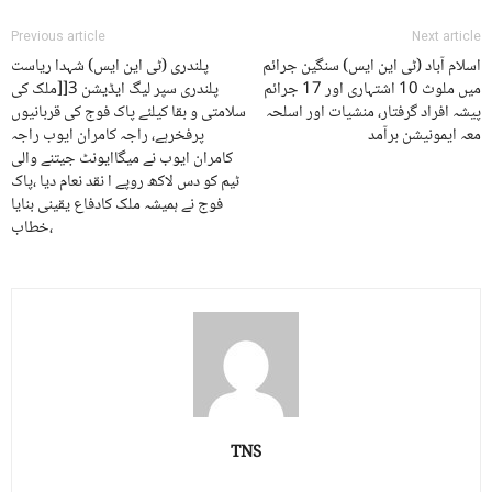
Previous article
Next article
اسلام آباد (ٹی این ایس) سنگین جرائم
پلندری (ٹی این ایس) شہدا ریاست
میں ملوث 10 اشتہاری اور 17 جرائم
پلندری سپر لیگ ایڈیشن 3[[ملک کی
پیشہ افراد گرفتار، منشیات اور اسلحہ
سلامتی و بقا کیلئے پاک فوج کی قربانیوں
معہ ایمونیشن برآمد
پرفخرہے، راجہ کامران ایوب راجہ
کامران ایوب نے میگاایونٹ جیتنے والی
ٹیم کو دس لاکھ روپے ا نقد نعام دیا ،پاک
فوج نے ہمیشہ ملک کادفاع یقینی بنایا
،خطاب
TNS