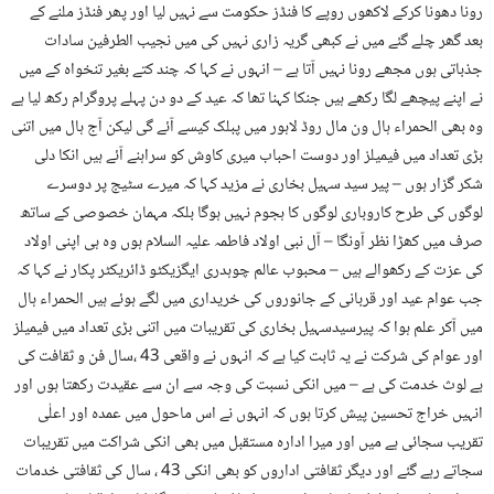
رونا دھونا کرکے لاکھوں روپے کا فنڈز حکومت سے نہیں لیا اور پھر فنڈز ملنے کے
بعد گھر چلے گئے میں نے کبھی گریہ زاری نہیں کی میں نجیب الطرفین سادات
جذباتی ہوں مجھے رونا نہیں آتا ہے – انہوں نے کہا کہ چند کتے بغیر تنخواہ کے میں
نے اپنے پیچھے لگا رکھے ہیں جنکا کہنا تھا کہ عید کے دو دن پہلے پروگرام رکھ لیا ہے
وہ بھی الحمراء ہال ون مال روڈ لاہور میں پبلک کیسے آئے گی لیکن آج ہال میں اتنی
بڑی تعداد میں فیمیلز اور دوست احباب میری کاوش کو سراہنے آئے ہیں انکا دلی
شکر گزار ہوں – پیر سید سہیل بخاری نے مزید کہا کہ میرے سٹیج پر دوسرے
لوگوں کی طرح کاروباری لوگوں کا ہجوم نہیں ہوگا بلکہ مہمان خصوصی کے ساتھ
صرف میں کھڑا نظر آونگا – آل نبی اولاد فاطمہ علیہ السلام ہوں وہ ہی اپنی اولاد
کی عزت کے رکھوالے ہیں – محبوب عالم چوہدری ایگزیکٹو ڈائریکٹر پکار نے کہا کہ
جب عوام عید اور قربانی کے جانوروں کی خریداری میں لگے ہوئے ہیں الحمراء ہال
میں آکر علم ہوا کہ پیرسیدسہیل بخاری کی تقریبات میں اتنی بڑی تعداد میں فیمیلز
اور عوام کی شرکت نے یہ ثابت کیا ہے کہ انہوں نے واقعی 43 ،سال فن و ثقافت کی
بے لوث خدمت کی ہے – میں انکی نسبت کی وجہ سے ان سے عقیدت رکھتا ہوں اور
انہیں خراج تحسین پیش کرتا ہوں کہ انہوں نے اس ماحول میں عمدہ اور اعلٰی
تقریب سجائی ہے میں اور میرا ادارہ مستقبل میں بھی انکی شراکت میں تقریبات
سجاتے رہے گئے اور دیگر ثقافتی اداروں کو بھی انکی 43 ، سال کی ثقافتی خدمات