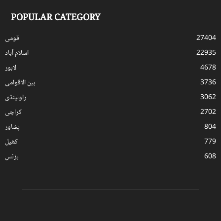
POPULAR CATEGORY
27404
قومی
22935
اسلام آباد
4678
لاہور
3736
بین الاقوامی
3062
راولپنڈی
2702
کراچی
804
پشاور
779
کھیل
608
بزنس