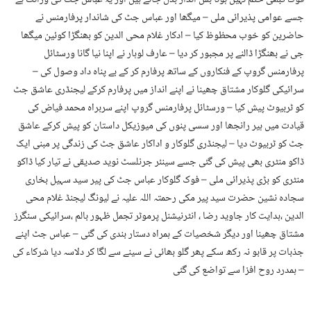
فوک کبھی ختم نہیں ہوتا بس انداز بدل جاتے ہیں اور یہ عباس جٹ کی وراثت ہے
جسے عوامی پذیرائی ملی – میگھا اور عباس جٹ کی شاندار پرفارمنس نے
حاضرین کو خوب محظوظ کیا – ادکار غلام محی الدین کو بھنگڑا کوئین میگھا
جی نے بھنگڑا ڈالنے پر مجبور کر دیا – عارف لوہار نے اپنا نیا گانا ورسٹائل
پرفارمنس گروپ کے فنکاروں کے ساتھ پرفارم کر کے بے پناہ داد وصول کی –
سرائیکی گلوکار مشتاق چھینا نے اپنے انداز میں پرفارم کرکے لیجنڈری عاشق جٹ
کو ٹربیوٹ پیش کیا – ورسٹائل پرفارمنس گروپ اپنے سربراہ محمد فیاض کی
قیادت میں ہیر رانجھا اور سسی پنوں کی میوزیکل داستان کو پیش کرکے عاشق
جٹ کو ٹربیوٹ دیا – لیجنڈری گلوکار و اداکار عاشق جٹ کی زندگی پر مبنی ایک
ڈاکو منٹری بھی پیش کی گئی جسے سینئر جرنلسٹ نوید صدیقی نے تیار کیا ڈاکو
منٹری کو بڑی پذیرائی ملی – فوک گلوکار عباس جٹ کی پیر سید سہیل بخاری
سجادہ نشین حضرت سید پیر مکی رحمتہ اللہ علیہ نے لیونگ لیجنڈ غلام محی
الدین ،ہدایت کار جاوید رضا ، انٹرنیشنل پرموٹر تجمل ظہور بالم ،سرائیکی سنگرز
مشتاق چھینا اور دیگر شخصیات کے ہمراہ دستار بندی کی گئی – عباس جٹ اپنے
جذبات پر قابو نہ رکھ سکے پھر گلو بھائی نے سینے سے لگا کر دلاسہ دیا شرکاء کی
ہمدرد روح افزا سے تواضع کی گئی –