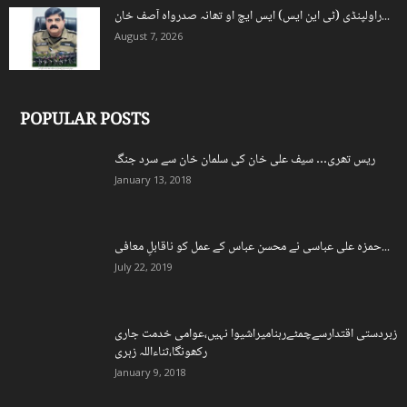
راولپنڈی (ٹی این ایس) ایس ایچ او تھانہ صدرواہ آصف خان...
August 7, 2026
POPULAR POSTS
ریس تھری… سیف علی خان کی سلمان خان سے سرد جنگ
January 13, 2018
حمزہ علی عباسی نے محسن عباس کے عمل کو ناقابلِ معافی...
July 22, 2019
زبردستی اقتدارسےچمٹےرہنامیراشیوا نہیں،عوامی خدمت جاری
رکھونگا،ثناءاللہ زہری
January 9, 2018