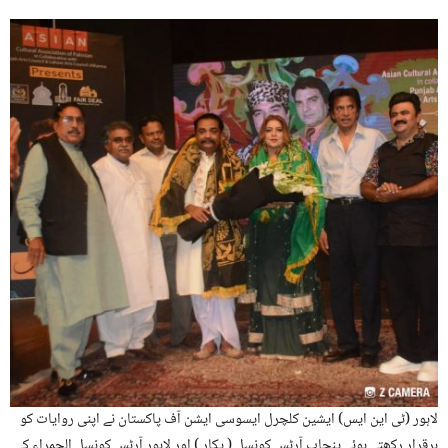
لاہور (ٹی این ایس) ایشین کلچرل ایسوسی ایشن آف پاکستان نے اپنی روایات کو
برقرار رکھتے ہوئے پنجاب آرٹس کونسل ( پکار ) اور لاہور آرٹس کونسل الحمراء کے