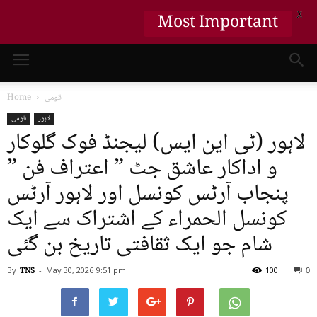
Most Important
X
قومی
Home
لاہور
قومی
لاہور (ٹی این ایس) لیجنڈ فوک گلوکار
و اداکار عاشق جٹ ” اعتراف فن ”
پنجاب آرٹس کونسل اور لاہور آرٹس
کونسل الحمراء کے اشتراک سے ایک
شام جو ایک ثقافتی تاریخ بن گئی
By
TNS
-
May 30, 2026
9:51 pm
100
0