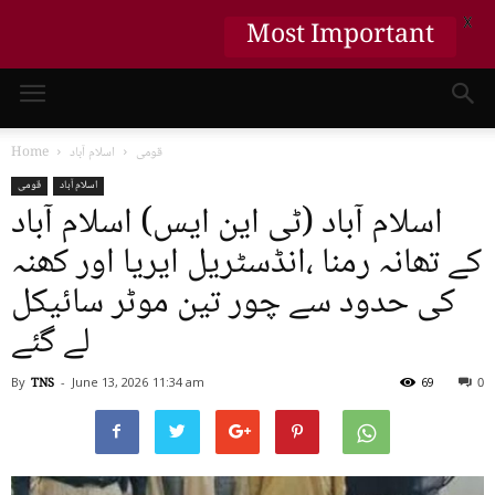
X
Most Important
قومی
اسلام آباد
Home
اسلام آباد
قومی
اسلام آباد (ٹی این ایس) اسلام آباد
کے تھانہ رمنا ،انڈسٹریل ایریا اور کھنہ
کی حدود سے چور تین موٹر سائیکل
لے گئے
By
TNS
-
June 13, 2026
11:34 am
69
0