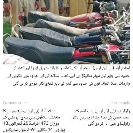
اسلام آباد (ٹی این ایس) اسلام آباد کے تھانہ رمنا ،انڈسٹریل ایریا اور کھنہ کی
حدود سے چور تین موٹر سائیکل لے گئے، تھانہ سنگجانی کی حدود میں ڈکیتی کی
واردات،جبکہ تھانہ نون کی حدود سے گھر کے باہر کھڑی کار چوری کر لی گئی
Previous article
Next article
راولپنڈی (ٹی این ایس) سب انسپکٹر
اسلام آباد (ٹی این ایس) پولیس کا
عمیر حسن کی نماز جنازہ پولیس لائنز
مختلف علاقوں میں سرچ آپریشن کے
راولپنڈی میں ادا کر دی گئی
دوران 473 افراد،206 گھرانوں،13
ہوٹلوں، 44 دکانیں، 269 موٹر سائیکلوں