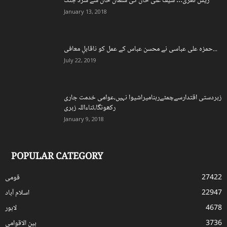
ریس تھری… سیف علی خان کی سلمان خان سے سرد جنگ
January 13, 2018
حمزہ علی عباسی نے محسن عباس کے عمل کو ناقابلِ معافی...
July 22, 2019
زبردستی اقتدارسےچمٹےرہنامیراشیوا نہیں،عوامی خدمت جاری
رکھونگا،ثناءاللہ زہری
January 9, 2018
POPULAR CATEGORY
27422
قومی
22947
اسلام آباد
4678
لاہور
3736
بین الاقوامی