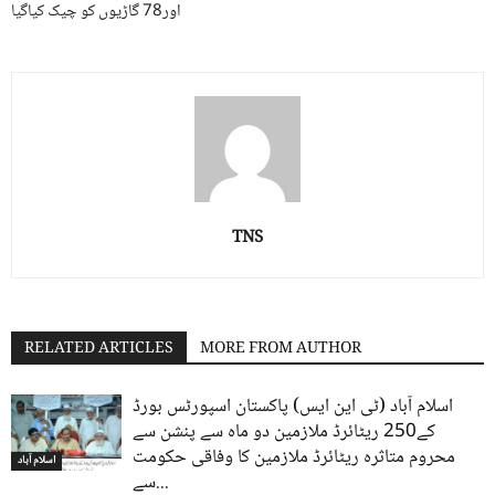
اور78 گاڑیوں کو چیک کیاگیا
TNS
RELATED ARTICLES
MORE FROM AUTHOR
اسلام آباد (ٹی این ایس) پاکستان اسپورٹس بورڈ
کے250 ریٹائرڈ ملازمین دو ماہ سے پنشن سے
محروم متاثرہ ریٹائرڈ ملازمین کا وفاقی حکومت
اسلام آباد
سے...