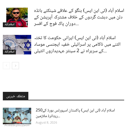
اسلام آباد (ٹی این ایس) ہنگو کے علاقے شینکئے بانڈہ
دلن میں دہشت گردوں کے خلاف مشترکہ آپریشن کے
دوران پاک فوج کے افسر...
اسلام آباد
اسلام آباد (ٹی این ایس) ایرانی حکومت کا تختہ
الٹنے میں ناکامی پر اسرائیلی خفیہ ایجنسی موساد
کے سربراہ نے 2 سینئر عہدیداروں انٹیلی...
اسلام آباد
متعلقہ خبریں
اسلام آباد (ٹی این ایس) پاکستان اسپورٹس بورڈ کے250
ریٹائرڈ ملازمین...
August 8, 2026