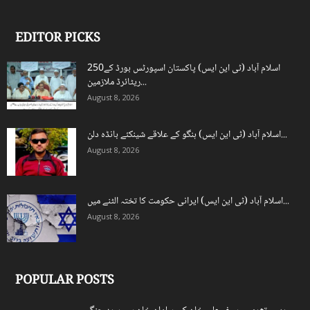
EDITOR PICKS
اسلام آباد (ٹی این ایس) پاکستان اسپورٹس بورڈ کے250
ریٹائرڈ ملازمین...
August 8, 2026
اسلام آباد (ٹی این ایس) ہنگو کے علاقے شینکئے بانڈہ دلن...
August 8, 2026
اسلام آباد (ٹی این ایس) ایرانی حکومت کا تختہ الٹنے میں...
August 8, 2026
POPULAR POSTS