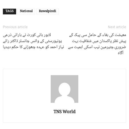
TAGS
National
Rawalpindi
Previous article
Next article
معیشت کی بقاء کے حامل سی پیک کے
لاہور ہائی کورٹ نے بارانی ذرعی
پیش نظر پاکستان میں شفافیت بہت
یونیورسٹی کے وائس چانسلر ڈاکٹر رائے
ضروری،چئیرمین نیب اسکی اہمیت سے
نیاز احمد کو عہدہ چھوڑنے کا حکم دیدیا
آگاہ
TNS World