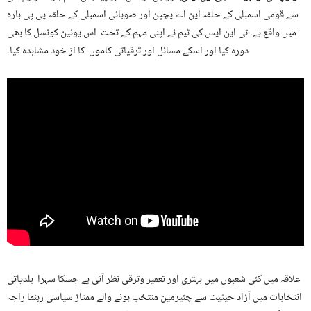
سے قومی اسمبلی کے حلقہ این اے پچپن اور صوبائی اسمبلی کے حلقہ پی پی بارہ
میں واقع ہے۔ ٹی این ایس کی ٹیم نے اپنی مہم کے تحت اس یونین کونسل کا بھی
دورہ کیا اور اسکے مسائل اور ترقیاتی کاموں کا از خود مشاہدہ کیا۔
علاقہ میں کئی شعبوں میں بہتری اور تعمیر وترقی نظر آتی ہے جسکا سہرا بلدیاتی
انتخابات میں آزاد حیثیت سے چئیرمین منتخب ہونے والے ممتاز سیاسی رہنما راجہ