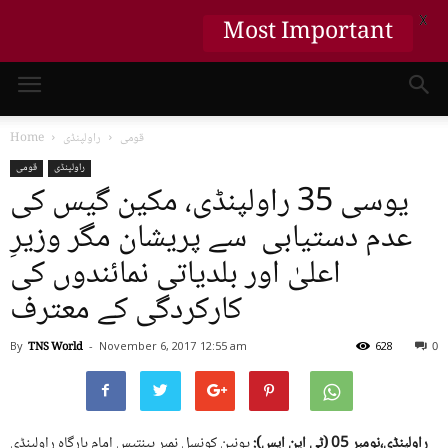
X
Most Important
قومی
راولپنڈی
Home
راولپنڈی
قومی
یوسی 35 راولپنڈی، مکین گیس کی
عدم دستیابی سے پریشان مگر وزیرِ
اعلیٰ اور بلدیاتی نمائندوں کی
کارکردگی کے معترف
By
TNS World
-
November 6, 2017
12:55 am
628
0
راولپنڈی،نومبر 05 (ٹی این ایس):
یونین کونسل نمبر پینتیس امام بارگاہ راولپنڈی