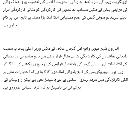
اورنگزیب زیب کے سر باندھا جارہا ہے۔ سٹریٹ لائٹس کی تنصیب ہو یا صاف پانی
کی فراہمی یہاں کے مکین منتخب نمائندوں کی کارکردگی کو مثالی کارکردگی قرار
دیتے ہیں۔تاہم سوئی گیس کی عدم دستیابی انکا ایک بڑا مسلہ ہے تاہم اس پر کام
جاری ہے۔
اندرون شہر میوں واقع اس گنجان علاقہ کے مکین وزیر اعلیٰ پنجاب سمیت
بلدیاتی نمائندوں کی کارکردگی کو بے مثال قرار دیتے ہیں تاہم ساتھ ہی وہ صفائی
کے انتظامات اور سوئی گیس کی بلاتعطل فراہمی کو ترجیع پر رکھنے کی مانگ کر
رہے ہیں۔ بیوروکریسی کے تابع بلدیاتی نمائندوں کا کہنا ہے کہ اختیارات ملنے پر
انکی کارکردگی میں مزید بہتری آ سکتی ہے نئے ہاسپٹلز بھی بنے لیکن راولپنڈی کے
پرانے ٹی بی ہاسپٹل پر کام کرنا انتہائی ضروری ہے۔