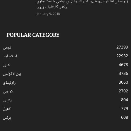
زبردستی اقتدارسےچمٹےرہنامیراشیوا نہیں،عوامی خدمت جاری
رکھونگا،ثناءاللہ زہری
January 9, 2018
POPULAR CATEGORY
27399
قومی
22932
اسلام آباد
4678
لاہور
3736
بین الاقوامی
3060
راولپنڈی
2702
کراچی
804
پشاور
779
کھیل
608
بزنس