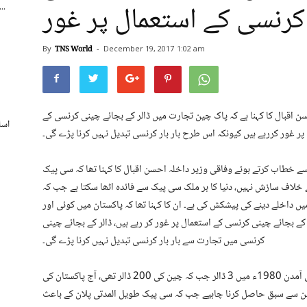
کرنسی کے استعمال پر غور
اسپورٹس بورڈ کے250 ریٹائرڈ ملازمی
By
TNS World
-
December 19, 2017
1:02 am
ن اقبال کا کہنا ہے کہ پاک چین تجارت میں ڈالر کے بجائے چینی کرنسی کے
اسل
پر غور کررہے ہیں کیونکہ اس طرح بار بار کرنسی تبدیل نہیں کرنا پڑے گی۔
سے خطاب کرتے ہوئے وفاقی وزیر داخلہ احسن اقبال کا کہنا تھا کہ سی پیک
خلاف سازش نہیں، دنیا کا ہر ملک سی پیک سے فائدہ اٹھا سکتا ہے جب کہ
یں داخلے دینے کی پیشکش کی ہے۔ ان کا کہنا تھا کہ پاکستان میں کوئی اور
ے بجائے چینی کرنسی کے استعمال پر غور کر رہے ہیں، ڈالر کے بجائے چینی
کرنسی میں تجارت سے بار بار کرنسی تبدیل نہیں کرنا پڑے گی۔
وزیر داخلہ احسن اقبال نے کہا کہ پاکستان کی فی کس آمدن 1980ء میں 3 ڈالر جب کہ چین کی 200 ڈالر تھی، آج پاکستان کی
رقی کے لیے ہمیں چین سے سبق حاصل کرنا چاہیے جب کہ سی پیک طویل المدتی پلان کے باعث