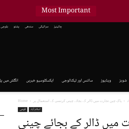
Most Important
چائینیز
سرائیکی
سندھی
پشتو
بلوچی
شوبز
ویڈیوز
سائنس اور ٹیکنالوجی
ایکسکلوسیو خبریں
انگلش میں پڑ
د
Home
اسلام آباد
قومی
 میں ڈالر کے بجائے چینی