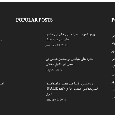
POPULAR POSTS
P
ریس تھری… سیف علی خان کی سلمان
ی
خان سے سرد جنگ
اسپورٹس بورڈ کے250 ریٹائرڈ ملازمی
اد
January 13, 2018
ہور
می
حمزہ علی عباسی نے محسن عباس کے
عمل کو ناقابلِ معافی...
ڈی
July 22, 2019
چی
ور
زبردستی اقتدارسےچمٹےرہنامیراشیوا
اسل
نہیں،عوامی خدمت جاری رکھونگا،ثناءاللہ
یل
زہری
نس
January 9, 2018