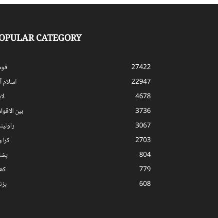
OPULAR CATEGORY
27422
قوم
22947
اسلام آب
4678
لا
3736
بین الاقوا
3067
راولپن
2703
کرا
804
پشا
779
کھ
608
بز