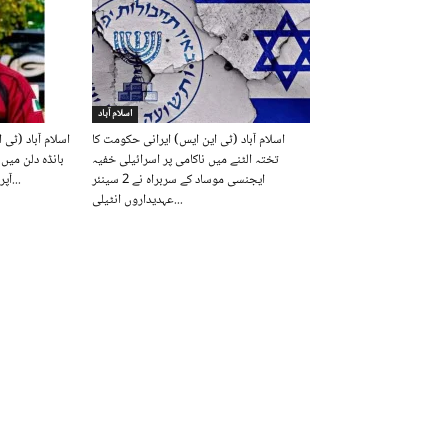
اسلام آباد
اسلام آباد (ٹی این ایس) ایرانی حکومت کا
اسلام آباد (ٹی 
تختہ الٹنے میں ناکامی پر اسرائیلی خفیہ
بانڈہ دلن می
ایجنسی موساد کے سربراہ نے 2 سینئر
آپریشن کے دوران پاک فوج کے افسر...
عہدیداروں انٹیلی...