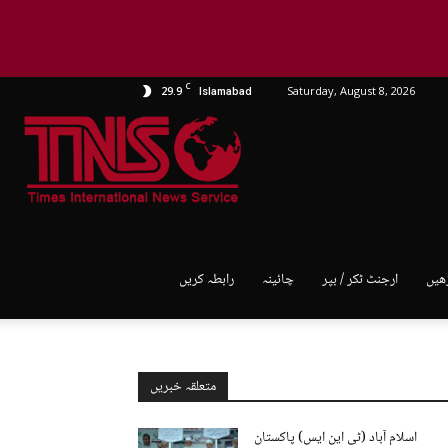
C
29.9
Saturday, August 8, 2026
Islamabad
TNS
World
ھیں
ارجنٹ ٹکر / بپر
چائینہ
رابطہ کریں
متعلقہ خبریں
اسلام آباد (ٹی این ایس) پاکستان