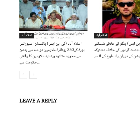
اسلام آباد
اسلام آباد
این ایس) ہنگو کے علاقے شینکئے
اسلام آباد (ٹی این ایس) پاکستان اسپورٹس
ں دہشت گردوں کے خلاف مشترکہ
بورڈ کے250 ریٹائرڈ ملازمین دو ماہ سے پنشن
سے محروم متاثرہ ریٹائرڈ ملازمین کا وفاقی
حکومت سے...
LEAVE A REPLY
Log in to leave a comment