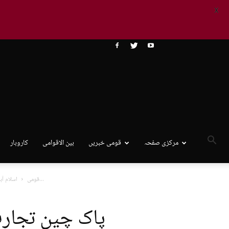
X
مرکزی صفحہ
قومی خبریں
بین الاقوامی
کاروبار
پاک چین تجارت میں ڈالر کے بجائے چینی کرنسی کے استعمال پر...
قومی
اسلام آبا
پاک چین تجارت