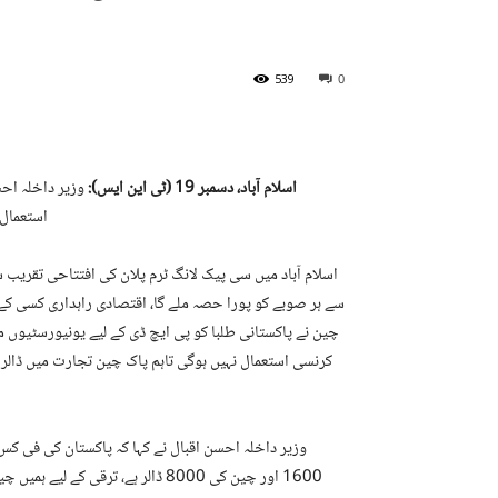
539
0
اسلام آباد، دسمبر 19 (ٹی این ایس):
وزیر داخلہ احس
استعمال 
اسلام آباد میں سی پیک لانگ ٹرم پلان کی افتتاحی تقریب 
سے ہر صوبے کو پورا حصہ ملے گا، اقتصادی راہداری کسی کے 
چین نے پاکستانی طلبا کو پی ایچ ڈی کے لیے یونیورسٹیوں م
کرنسی استعمال نہیں ہوگی تاہم پاک چین تجارت میں ڈالر ک
1600 اور چین کی 8000 ڈالر ہے، ت