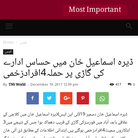
X
Most Important
قومی
Home
قومی
ڈیرہ اسماعیل خان میں حساس ادارے
کی گاڑی پر حملہ4افرادزخمی
By
TNS World
-
December 19, 2017
12:09 pm
417
0
ڈیرہ اسماعیل خان دسمبر 19(ٹی این ایس)ڈیرہ اسماعیل خان میں کلاچی کے
علاقے باچہ آباد میں فورسزکی گاڑی کے قریب دھماکہ ہوا جس کے نتیجے میں3
اہلکاروں سمیت4افرادزخمی ہوگئے ہیں۔ابتدائی اطلاعات کے مطابق ڈی آئی خان