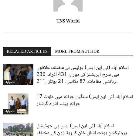
TNS World
RELATED ARTICLES
MORE FROM AUTHOR
اسلام آباد (ٹی این ایس) پولیس نے مختلف علاقوں
میں سرچ آپریشنز کے دوران 431 افراد، 236
رہائشی مقامات، 87 دکانیں، 21 ہوٹلز ،211...
اسلام آباد
اسلام آباد (ٹی این ایس) سنگین جرائم میں ملوث 17
جرائم پیشہ افراد گرفتار
اسلام آباد
اسلام آباد (ٹی این ایس) ایس پی جوڈیشل
پروٹیکشن یونٹ اقبال خان کا ریڈ زون کے مختلف