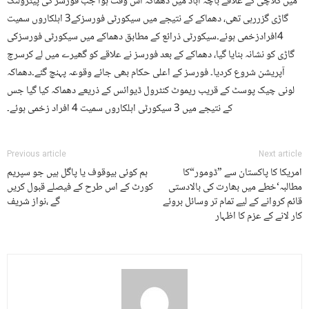
میں کلاچی کے علاقے باچہ آباد میں دھماکہ اس وقت ہوا جب فورسز کی پیٹرولنگ
گاڑی گزررہی تھی، دھماکے کے نتیجے میں سیکورٹی فورسزکے3 اہلکاروں سمیت
4افرادزخمی ہوئے۔سیکورٹی ذرائع کے مطابق دھماکے میں سیکورٹی فورسزکی
گاڑی کو نشانہ بنایا گیا، دھماکے کے بعد فورسز نے علاقے کو گھیرے میں لے کرسرچ
آپریشن شروع کردیا۔ فورسز کے اعلی حکام بھی جائے وقوعہ پہنچ گئے۔دھماکہ
لونی چیک پوسٹ کے قریب ریموٹ کنٹرول ڈیوائس کے ذریعے دھماکہ کیا گیا جس
کے نتیجے میں 3 سیکورٹی اہلکاروں سمیت 4 افراد زخمی ہوئے۔
Previous article
Next article
امریکا کا پاکستان سے ”ڈومور“کا
ہم کوئی بیوقوف یا پاگل ہیں جو سپریم
مطالبہ‘خطے میں بھارت کی بالادستی
کورٹ کے اس طرح کے فیصلے قبول کریں
قائم کروانے کے لیے تمام تر وسائل بروئے
گے ،نواز شریف
کار لانے کے عزم کا اظہار