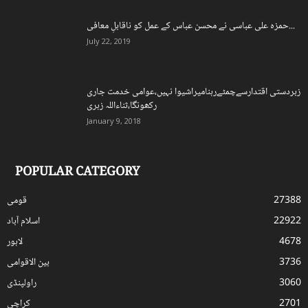
حمزہ علی عباسی نے محسن عباس کے عمل کو ناقابلِ معافی...
July 22, 2019
زبردستی اقتدارسےچمٹےرہنامیراشیوا نہیں،عوامی خدمت جاری
رکھونگا،ثناءاللہ زہری
January 9, 2018
POPULAR CATEGORY
27388
قومی
22922
اسلام آباد
4678
لاہور
3736
بین الاقوامی
3060
راولپنڈی
2701
کراچی