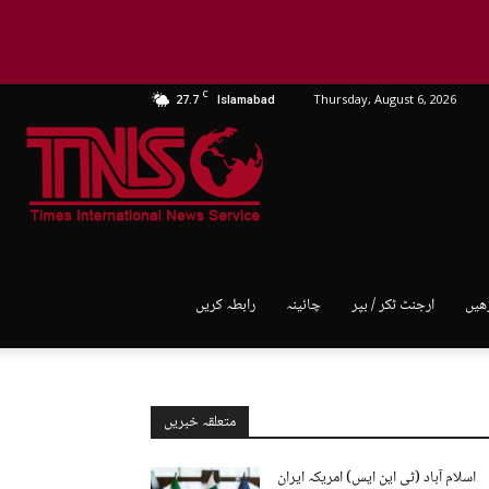
C
27.7
Thursday, August 6, 2026
Islamabad
TNS
World
ھیں
ارجنٹ ٹکر / بپر
چائینہ
رابطہ کریں
متعلقہ خبریں
اسلام آباد (ٹی این ایس) امریکہ ایران