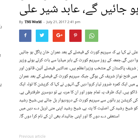
و جائیں گے، عابد شیر علی
By
TNS World
-
July 21, 2017
2:41 pm
را
لی نے کہا ہے کہ سپریم کورٹ کے فیصلے کے بعد عمران خان پاگل ہو جائیں
ا
وا دیں گے۔جمعہ کے روز سپریم کورٹ کے باہر میڈیا سے بات کرتے ہوئے وزیر
از شریف پاکستان کے منتخب وزیراعظم ہیں، عدالتیں فیصلے آئین، قانون اور
 میں فتح نواز شریف کی ہوگی جبکہ سپریم کورٹ کے فیصلے کے بعد عمران
ے میں ایک کمرہ ضرور تیار کروا دیں گے۔انہوں نے کہا کہ کرپشن کا ٹولہ ایک
ا
 ڈاکو ہیں، ایک طرف یہ تمام چور اور ان کا مربہ ہے تو دوسری طرفترقی ہے۔
ٹی کی کرپشن پر باتوں سے سپریم کورٹ کے درودیوار ہل جاتے ہیں۔شیخ رشید
گوں کو شیخ رشید کی اصلیت کا پتہ ہے، شیخ رشید اپنی منی ٹریل دے دیں میں
استعفی دے دوں گا اور اپنی جائیداد بھی ان کے نام کرا دوں گا۔
Previous article