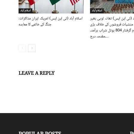
اسلام آباد
اسلام آباد
د (ٹی این ایس) تھانہ لوہی بھیر
اسلام آباد (ٹی این ایس) امریکہ ایران مذاکرات:
منشیات فروشوں کے خلاف بڑی
جنگ کے خاتمے کا معاہدہ
کارروائی، ملزم گرفتار 804 بوتل شراب برآمد،
مقدمہ درج،...
LEAVE A REPLY
Log in to leave a comment