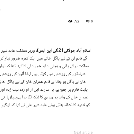
ہ
782
0
اسلام آباد
جولائی21(ٹی این ایس):
وزیر مملکت عابد شیر ع
گے تاہم ان کے لیے پاگل خانے میں ایک کمرہ ضرور تیار کر
مملکت برائے پانی و بجلی عابد شیر علی کا کہنا تھا کہ نو
شہادتوں کی روشنی میں کرتی ہیں لہذا آئین کی روشنی
خان نے پاگل ہو جانا ہے تاہم عمران خان کے لیے پاگل خان
پلیٹ فارم پر جمع ہے، یہ سارے این آر او زدہ،نیب زدہ اور
عمران خان کے والد پر چوری کا ٹیکہ لگا ہوا ہے،پیپلزپار
کو تنقید کا نشانہ بناتے ہوئے عابد شیر علی نے کہا کہ لو
Next article