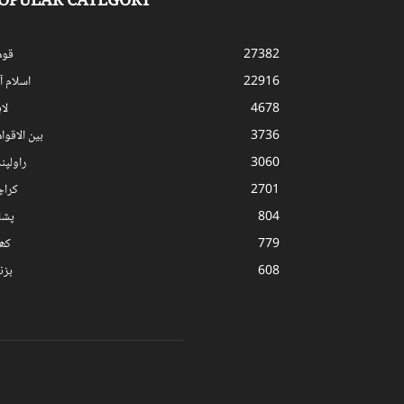
OPULAR CATEGORY
27382
قوم
22916
اسلام آب
4678
لا
3736
بین الاقوا
3060
راولپن
2701
کرا
804
پشا
779
کھ
608
بز