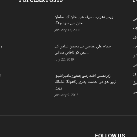
POPULAR POSTS
P
ریس تھری… سیف علی خان کی سلمان
ی
خان سے سرد جنگ
اد
January 13, 2018
ہور
می
حمزہ علی عباسی نے محسن عباس کے
را
عمل کو ناقابلِ معافی...
ڈی
July 22, 2019
چی
ور
زبردستی اقتدارسےچمٹےرہنامیراشیوا
ا
نہیں،عوامی خدمت جاری رکھونگا،ثناءاللہ
یل
زہری
نس
January 9, 2018
FOLLOW US