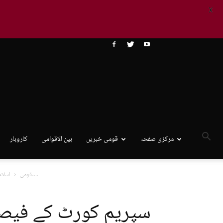
X
مرکزی صفحہ
قومی خبریں
بین الاقوامی
کاروبار
سپریم کورٹ کے فیصلے کے بعد عمران خان پاگل ہو جائیں گے،...
قومی
اسلام 
سپریم کورٹ کے فیصلے