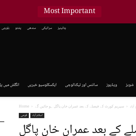
Most Important
چائینیز
سرائیکی
سندھی
پشتو
بلوچی
شوبز
ویڈیوز
سائنس اور ٹیکنالوجی
ایکسکلوسیو خبریں
انگلش میں پڑ
آباد
Home
اسلام آباد
قومی
 کے بعد عمران خان پاگل