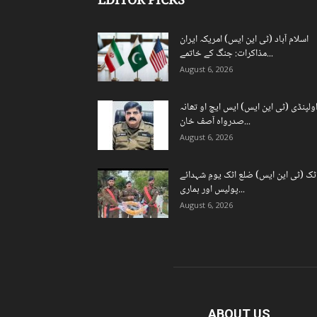
EDITOR PICKS
اسلام آباد (ٹی این ایس) امریکہ ایران
مذاکرات: جنگ کے خاتمے...
August 6, 2026
ولپنڈی (ٹی این ایس) ایس ایچ او تھانہ
صدرواہ آصف خان...
August 6, 2026
ٹک (ٹی این ایس) ضلع اٹک یومِ شہدائے
پولیس اور ہماری...
August 6, 2026
ABOUT US