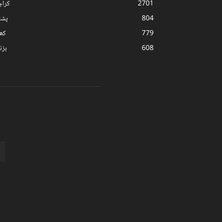
2701
کرا
804
پشا
779
کھ
608
بز