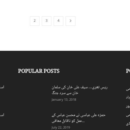
2
3
4
1
POPULAR POSTS
P
ریس تھری… سیف علی خان کی سلمان
اسل
ی
خان سے سرد جنگ
اد
January 13, 2018
ہور
می
حمزہ علی عباسی نے محسن عباس کے
اسل
عمل کو ناقابلِ معافی...
ڈی
July 22, 2019