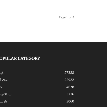
Page 1 of 4
OPULAR CATEGORY
27388
قوم
22922
اسلام آب
4678
لا
3736
بین الاقوا
3060
راولپن