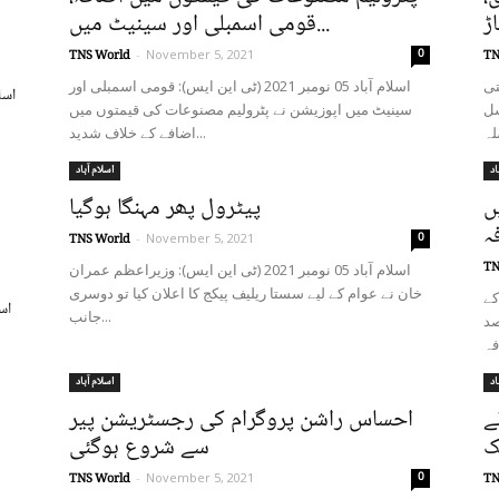
قومی اسمبلی اور سینیٹ میں...
0
TNS World
-
November 5, 2021
TN
ومتی
اسلام آباد 05 نومبر 2021 (ٹی این ایس): قومی اسمبلی اور
اسل
سل
سینیٹ میں اپوزیشن نے پٹرولیم مصنوعات کی قیمتوں میں
اضافے کے خلاف شدید...
اد
اسلام آباد
ں
پیٹرول پھر مہنگا ہوگیا
0
TNS World
-
November 5, 2021
TN
اسلام آباد 05 نومبر 2021 (ٹی این ایس): وزیراعظم عمران
خان نے عوام کے لیے سستا ریلیف پیکج کا اعلان کیا تو دوسری
س کے
اس
جانب...
 کی قیمت میں 130 فیصد
اد
اسلام آباد
ے
احساس راشن پروگرام کی رجسٹریشن پیر
سے شروع ہوگئی
0
TNS World
-
November 5, 2021
TN