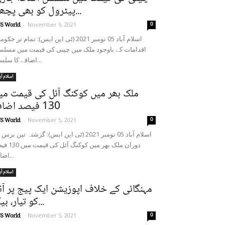
پیٹرول کو بھی پچھاڑ...
0
S World
-
November 5, 2021
اسلام آباد 05 نومبر 2021 (ٹی این ایس): تمام تر حک
اقدامات کے باوجود ملک میں چینی کی قیمت میں مسل
اضافے کا سلسلہ...
اسلام آب
ملک بھر میں کوکنگ آئل کی قیمت می
130 فیصد اضافہ
0
S World
-
November 5, 2021
اسلام آباد 05 نومبر 2021 (ٹی این ایس): گزشتہ تین بر
دوران ملک بھر میں کوکنگ آئل
اضافہ...
اسلام آب
مہنگائی کے خلاف اپوزیشن ایک پیج پر آن
کو تیار، بیک...
0
S World
-
November 5, 2021