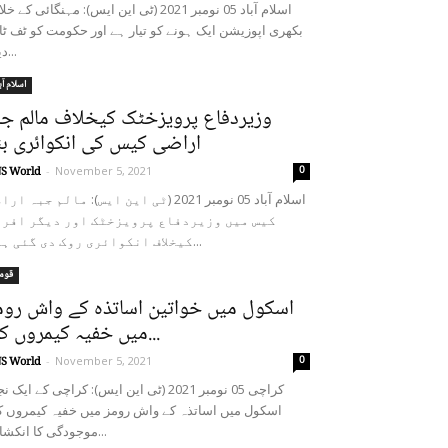
اسلام آباد 05 نومبر 2021 (ٹی این ایس): مہنگائی کے 
بکھری اپوزیشن ایک ہونے کو تیار ہے اور حکومت کو ٹف ٹا
دینے...
اسلام آب
وزیردفاع پرویزخٹک کیخلاف مالم جب
اراضی کیس کی انکوائری بن
0
S World
-
November 5, 2021
اسلام آباد 05 نومبر 2021 (ٹی این ایس): مالم جبہ ار
کیس میں وزیردفاع پرویزخٹک اور دیگر افرا
کیخلاف انکوائری روک دی گئی ہے۔...
قوم
اسکول میں خواتین اساتذہ کے واش روم
میں خفیہ کیمروں کی...
0
S World
-
November 5, 2021
کراچی 05 نومبر 2021 (ٹی این ایس): کراچی کے ایک 
اسکول میں اساتذہ کے واش رومز میں خفیہ کیمروں 
موجودگی کا انکشاف...