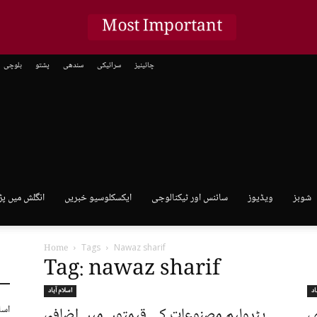
Most Important
چائینیز
سرائیکی
سندھی
پشتو
بلوچی
شوبز
ویڈیوز
سائنس اور ٹیکنالوجی
ایکسکلوسیو خبریں
انگلش میں پڑ
Home
Tags
Nawaz sharif
Tag: nawaz sharif
اد
اسلام آباد
اسل
،
پٹرولیم مصنوعات کی قیمتوں میں اضافہ،