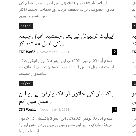
خلاف
اسلام آباد 05 نومبر 2021 (ٹی این ایس): وزیر اعظم کی
ئم
معاون خصوصی برائے تخفیف غربت اور سماجی تحفظ ڈاکٹر
ثانیہ نشتر نے وزیر...
اد
اسلام آباد
ہ
اپیلیٹ ٹریبونل نے بھی جمشید اقبال چیمہ
د
کی اپیل مسترد کر...
0
TNS World
-
November 5, 2021
TN
اضی
اسلام آباد 05 نومبر 2021 (ٹی این ایس): لاہور ہائیکورٹ کے
د
اپیلیٹ ٹریبونل نے این اے 133 سے پاکستان تحریک انصاف کے
امیدوار جمشید...
ی
اسلام آباد
ز
پاکستان کی خاتون ٹریفک وارڈن نے یو این
مشن میں اہم...
0
TNS World
-
November 5, 2021
TN
نجی
اسلام آباد 05 نومبر 2021 (ٹی این ایس): پاکستان کی خاتون
کی
ٹریفک وارڈن نے یو این مشن میں بہترین پرفارمنس ایوارڈ
اپنے نام کرلیا...