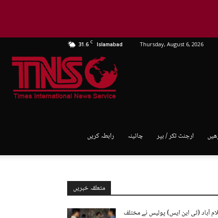
C
31.6
Thursday, August 6, 2026
Islamabad
TNS
World
ھیں
ارجنٹ ٹکر / بپر
چائینہ
رابطہ کریں
متعلقہ خبریں
ام آباد (ٹی این ایس) پولیس نے مختلف