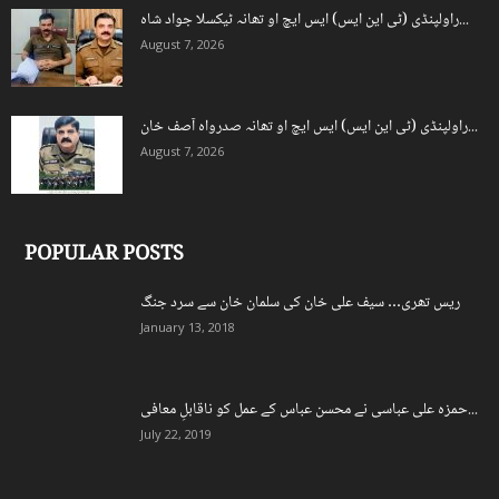
راولپنڈی (ٹی این ایس) ایس ایچ او تھانہ ٹیکسلا جواد شاہ...
August 7, 2026
راولپنڈی (ٹی این ایس) ایس ایچ او تھانہ صدرواہ آصف خان...
August 7, 2026
POPULAR POSTS
ریس تھری… سیف علی خان کی سلمان خان سے سرد جنگ
January 13, 2018
حمزہ علی عباسی نے محسن عباس کے عمل کو ناقابلِ معافی...
July 22, 2019