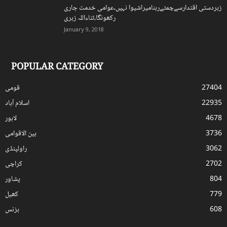
زبردستی اقتدارسےچمٹےرہنامیراشیوا نہیں،عوامی خدمت جاری
رکھونگا،ثناءاللہ زہری
January 9, 2018
POPULAR CATEGORY
27404
قومی
22935
اسلام آباد
4678
لاہور
3736
بین الاقوامی
3062
راولپنڈی
2702
کراچی
804
پشاور
779
کھیل
608
بزنس