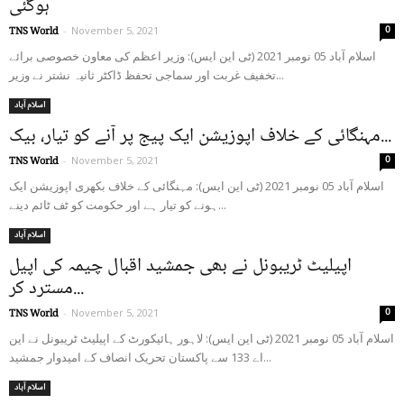
ہوگئی
0
TNS World
-
November 5, 2021
اسلام آباد 05 نومبر 2021 (ٹی این ایس): وزیر اعظم کی معاون خصوصی برائے
تخفیف غربت اور سماجی تحفظ ڈاکٹر ثانیہ نشتر نے وزیر...
اسلام آباد
مہنگائی کے خلاف اپوزیشن ایک پیج پر آنے کو تیار، بیک...
0
TNS World
-
November 5, 2021
اسلام آباد 05 نومبر 2021 (ٹی این ایس): مہنگائی کے خلاف بکھری اپوزیشن ایک
ہونے کو تیار ہے اور حکومت کو ٹف ٹائم دینے...
اسلام آباد
اپیلیٹ ٹریبونل نے بھی جمشید اقبال چیمہ کی اپیل
مسترد کر...
0
TNS World
-
November 5, 2021
اسلام آباد 05 نومبر 2021 (ٹی این ایس): لاہور ہائیکورٹ کے اپیلیٹ ٹریبونل نے این
اے 133 سے پاکستان تحریک انصاف کے امیدوار جمشید...
اسلام آباد