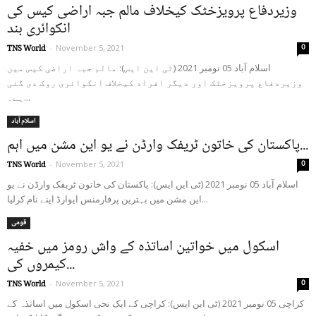
وزیردفاع پرویزخٹک کیخلاف مالم جبہ اراضی کیس کی
انکوائری بند
0
TNS World
-
November 5, 2021
اسلام آباد 05 نومبر 2021 (ٹی این ایس): مالم جبہ اراضی کیس میں
وزیردفاع پرویزخٹک اور دیگر افراد کیخلاف انکوائری روک دی گئی
ہے۔...
اسلام آباد
پاکستان کی خاتون ٹریفک وارڈن نے یو این مشن میں اہم...
0
TNS World
-
November 5, 2021
اسلام آباد 05 نومبر 2021 (ٹی این ایس): پاکستان کی خاتون ٹریفک وارڈن نے یو
این مشن میں بہترین پرفارمنس ایوارڈ اپنے نام کرلیا...
قومی
اسکول میں خواتین اساتذہ کے واش رومز میں خفیہ
کیمروں کی...
0
TNS World
-
November 5, 2021
کراچی 05 نومبر 2021 (ٹی این ایس): کراچی کے ایک نجی اسکول میں اساتذہ کے