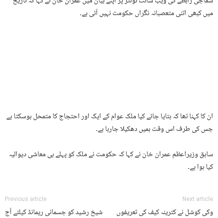
سماجی رابطے کی ویب سائٹ ٹوئٹر پر اپنے بیان میں عمران خان نے کہا کہ تاریخ
میں کبھی اتنی متعصبانہ نگراں حکومت نہیں آئی ہے۔
ان کا کہنا تھا کہ بتایا جائے کیا ملک عوام کے ایک اور احتجاج کا متمحل ہوسکتا ہے
جس کی طرف اس وقت ہمیں دھکیلا جارہا ہے۔
سابق وزیراعظم عمران خان نے کہا کہ حکومت نے ملک کو پہلے ہی معاشی دیوالیہ
کیا ہوا ہے۔
Previous article
Next article
وکی کوشل نے کترینہ کیف کی تعریفوں
شیخ رشید کو جسمانی ریمانڈ کیلئے آج