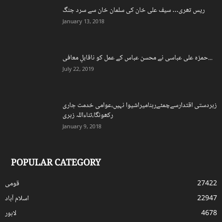
ریس تھری… سیف علی خان کی سلمان خان سے سرد جنگ
January 13, 2018
حمزہ علی عباسی نے محسن عباس کے عمل کو ناقابلِ معافی...
July 22, 2019
زبردستی اقتدارسےچمٹےرہنامیراشیوا نہیں،عوامی خدمت جاری
رکھونگا،ثناءاللہ زہری
January 9, 2018
POPULAR CATEGORY
27422
قومی
22947
اسلام آباد
4678
لاہور