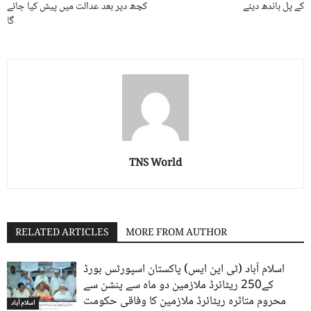
کے پل باندھ دیئے
کچھ دیر بعد عدالت میں پیش کیا جائے
گا
TNS World
RELATED ARTICLES
MORE FROM AUTHOR
اسلام آباد (ٹی این ایس) پاکستان اسپورٹس بورڈ
کے250 ریٹائرڈ ملازمین دو ماہ سے پنشن سے
محروم متاثرہ ریٹائرڈ ملازمین کا وفاقی حکومت
اسلام آباد