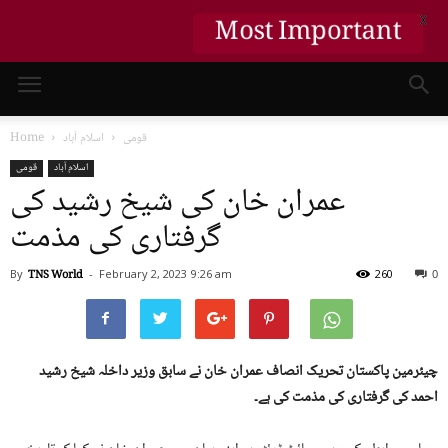
X
Most Important
قومی
اسلام آباد
Home
اسلام آباد
قومی
عمران خان کی شیخ رشید کی
گرفتاری کی مذمت
By
TNS World
-
February 2, 2023
9:26 am
260
0
چیئرمین پاکستان تحریک انصاف عمران خان نے سابق وزیر داخلہ شیخ رشید
احمد کی گرفتاری کی مذمت کی ہے۔