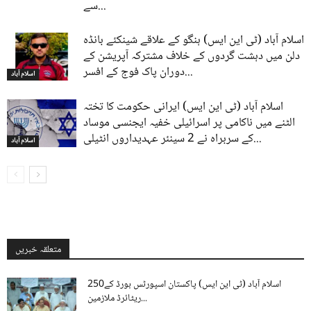
سے...
اسلام آباد (ٹی این ایس) ہنگو کے علاقے شینکئے بانڈہ
دلن میں دہشت گردوں کے خلاف مشترکہ آپریشن کے
دوران پاک فوج کے افسر...
اسلام آباد
اسلام آباد (ٹی این ایس) ایرانی حکومت کا تختہ
الٹنے میں ناکامی پر اسرائیلی خفیہ ایجنسی موساد
کے سربراہ نے 2 سینئر عہدیداروں انٹیلی...
اسلام آباد
متعلقہ خبریں
اسلام آباد (ٹی این ایس) پاکستان اسپورٹس بورڈ کے250
ریٹائرڈ ملازمین...