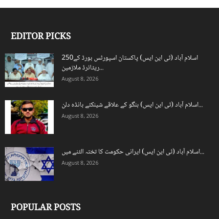
EDITOR PICKS
اسلام آباد (ٹی این ایس) پاکستان اسپورٹس بورڈ کے250
ریٹائرڈ ملازمین...
August 8, 2026
اسلام آباد (ٹی این ایس) ہنگو کے علاقے شینکئے بانڈہ دلن...
August 8, 2026
اسلام آباد (ٹی این ایس) ایرانی حکومت کا تختہ الٹنے میں...
August 8, 2026
POPULAR POSTS