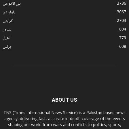
3736
بین الاقوامی
3067
راولپنڈی
2703
کراچی
804
پشاور
779
کھیل
608
بزنس
ABOUT US
TNS (Times International News Service) is a Pakistan based news
agency, delivering fast, accurate in-depth coverage of the events
shaping our world from wars and conflicts to politics, sports,