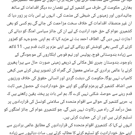
قید کی سختی سے مخالفت کرتے ہیں۔ مزید برآں، انہوں نے مقبوضہ کشمیرمیں
بھارتی حکومت کی طرف سے کشمیر کے لیے نقصان دہ دیگر اقدامات کے ساتھ
جائیدادوں اور زمینوں کی ضبطی کی مذمت کی۔ انہوں نے اس بات پر زور دیا کہ
ان غیر منصفانہ اقدامات کے خلاف سخت مزاحمت کی جائے گی۔ہم کسی کو بھی
کشمیری عوام کے حق خود ارادیت کے لیے ان کی جائز سیاسی امنگ کو دبانے کی
اجازت نہیں دیں گے۔ الطاف احمد بٹ نے مزید کہا کہ ہم اپنی جدوجہد کو کمزور
کرنے کی کسی بھی کوشش کو روکنے کے لیے اپنے عزم پر ثابت قدم ہیں۔ 11 لاکھ
سے زیادہ ہندوستانی فوج، پولیس اور نیم فوجی اہلکاروں کی موجودگی کے
باوجود، ہندوستان جبری نقل مکانی کے ذریعے زمینی صورت حال سے ہیرا پھیری
کرنے یا عالمی برادری کے سامنے معمول کی گمراہ کن تصویر پیش کرنے میں کبھی
کامیاب نہیں ہوگا۔حکومت کی دہشت گردی اور انسانی حقوق کی خلاف ورزیوں
میں اضافہ کشمیر کے پرعزم لوگوں کو اپنے حق خودارادیت کے حصول میں ثابت
قدم رہنے سے حوصلہ شکنی نہیں کرے گا۔ ہم اس بات پر پختہ یقین رکھتے ہیں کہ
یہ حربے کشمیر کے حوالے سے اقوام متحدہ کی سلامتی کونسل کی قراردادوں پر
عمل درآمد کی راہ میں رکاوٹ نہیں بنیں گے، جو کشمیری عوام کی جائز امنگوں کو
تسلیم کرتی ہیں اور ان کی حمایت کرتی ہیں۔
انہوں نے کہا کہ کشمیری اقوام متحدہ کی قراردادوں کے مطابق عالمی برادری سے
اپنے حق خودارادیت کو تسلیم کرنے کا مطالبہ کرتے ہیں۔ سات دہائیوں سے زیادہ