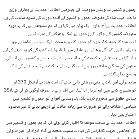
جموں و کشمیر سالویشن موومنٹ کے چیئرمین الطاف احمد بٹ نے بھارتی وزیر
داخلہ امیت شاہ کےمقبوضہ جموں و کشمیر کے آئندہ دورے کی شدید مذمت کی ہے۔
الطاف احمد بٹ نےآج جاری ایک بیان میں کہا ہے کہ، ہم سمجھتے ہیں کہ یہ دورہ
مقبوضہ کشمیر کے لوگوں کے زخموں پر نمک چھڑکنے کے مترادف ہے۔
امت شاہ کا جمعہ 23 جون کو جموں کا دورہ محض ایک سیاسی تماشا ہے جو
ہندوتوا نظریے کو آگے بڑھانے اور علاقے میں فرقہ وارانہ کشیدگی کو ہوا دینے کے لیے
بنایا گیا ہے۔ یہ بھارتی حکومت کی جانب سے مقبوضہ جموں و کشمیر میں انسانی
حقوق کی سنگین خلاف ورزیوں اور بگڑتے ہوئے حالات سے توجہ ہٹانے کی ایک
واضح پرا پیگنڈہ ہے۔
مزید برآں، اس بات پر بھی روشنی ڈالی جائے کہ امت شاہ نے آرٹیکل 370 اور
35A کو منسوخ کرنے میں اہم کردار ادا کیا۔ اس اقدام نے نہ صرف لوگوں کو ان کے
بنیادی حقوق سے محروم کردیا بلکہ ہندوستانی افواج کو جموں و کشمیر میں
سیاسی اختلاف رائے کو ضرورت سے زیادہ طاقت کے ذریعے دبانے کا غیر محدود
اختیار بھی دیا۔
الطاف احمد بٹ نے سخت موقف کا اظہار کرتے ہوئے کہا کہ ہم جموں و کشمیر میں
کل جماعتی حریت کانفرنس کی قیادت سمیت متعدد بے گناہ افراد کی غیر قانونی