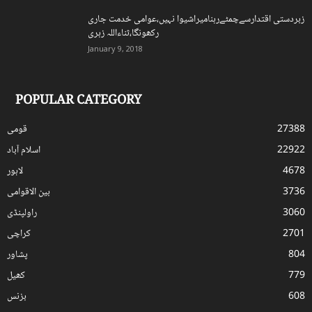
زبردستی اقتدارسےچمٹےرہنامیراشیوا نہیں،عوامی خدمت جاری
رکھونگا،ثناءاللہ زہری
January 9, 2018
POPULAR CATEGORY
27388
قومی
22922
اسلام آباد
4678
لاہور
3736
بین الاقوامی
3060
راولپنڈی
2701
کراچی
804
پشاور
779
کھیل
608
بزنس