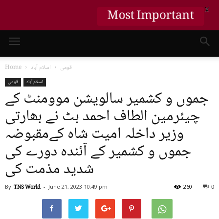
Most Important
X
قومی
اسلام آباد
Home
اسلام آباد
قومی
جموں و کشمیر سالویشن موومنٹ کے
چیئرمین الطاف احمد بٹ نے بھارتی
وزیر داخلہ امیت شاہ کےمقبوضہ
جموں و کشمیر کے آئندہ دورے کی
شدید مذمت کی
By
TNS World
-
June 21, 2023
10:49 pm
260
0