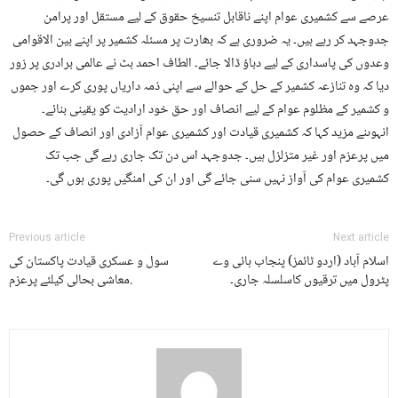
عرصے سے کشمیری عوام اپنے ناقابل تنسیخ حقوق کے لیے مستقل اور پرامن
جدوجہد کر رہے ہیں۔ یہ ضروری ہے کہ بھارت پر مسئلہ کشمیر پر اپنے بین الاقوامی
وعدوں کی پاسداری کے لیے دباؤ ڈالا جائے۔ الطاف احمد بٹ نے عالمی برادری پر زور
دیا کہ وہ تنازعہ کشمیر کے حل کے حوالے سے اپنی ذمہ داریاں پوری کرے اور جموں
و کشمیر کے مظلوم عوام کے لیے انصاف اور حق خود ارادیت کو یقینی بنائے۔
انہوںنے مزید کہا کہ کشمیری قیادت اور کشمیری عوام آزادی اور انصاف کے حصول
میں پرعزم اور غیر متزلزل ہیں۔ جدوجہد اس دن تک جاری رہے گی جب تک
کشمیری عوام کی آواز نہیں سنی جائے گی اور ان کی امنگیں پوری ہوں گی۔
Previous article
Next article
اسلام آباد (اردو ٹائمز) پنجاب ہائی وے
سول و عسکری قیادت پاکستان کی
پٹرول میں ترقیوں کاسلسلہ جاری۔
معاشی بحالی کیلئے پرعزم.