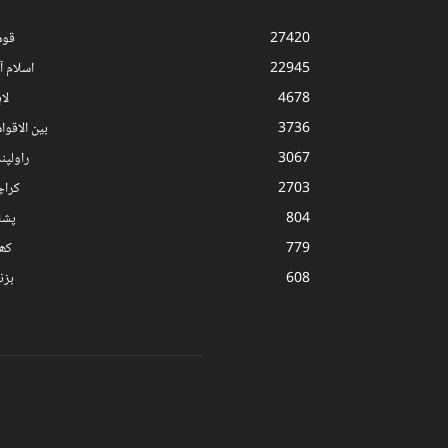
27420
قوم
22945
اسلام آب
4678
لا
3736
بین الاقوا
3067
راولپن
2703
کرا
804
پشا
779
کھ
608
بز