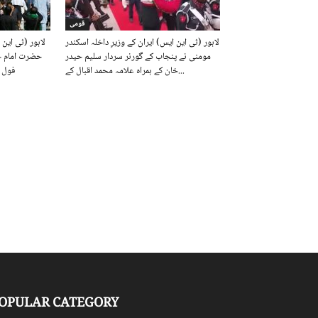
قومی
لاہور (ٹی این ایس) ایران کے وزیرِ داخلہ اسکندر
لاہور (ٹی این
مومنی نے پنجاب کے گورنر سردار سلیم حیدر
حضرت امام حس
خان کے ہمراہ علامہ محمد اقبال کے...
فول 
OPULAR CATEGORY