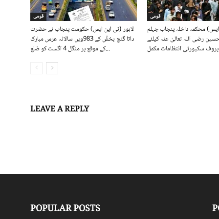
قومی
قومی
 ایس) محکمہ داخلہ پنجاب چہلم
لاہور (ٹی این ایس) حکومت پنجاب نے حضرت
ین رضی اللہ تعالیٰ عنہ کیلئے
داتا گنج بخشؒ کے 983ویں سالانہ عرس مبارک
پروف سکیورٹی انتظامات مکمل
کے موقع پر منگل 4 اگست کو ضلع...
LEAVE A REPLY
Log in to leave a comment
POPULAR POSTS
P