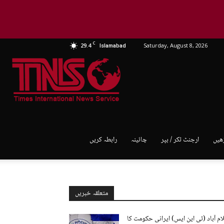
C
29.4
Saturday, August 8, 2026
Islamabad
TNS
World
ھیں
ارجنٹ ٹکر / بپر
چائینہ
رابطہ کریں
متعلقہ خبریں
ام آباد (ٹی این ایس) ایرانی حکومت کا