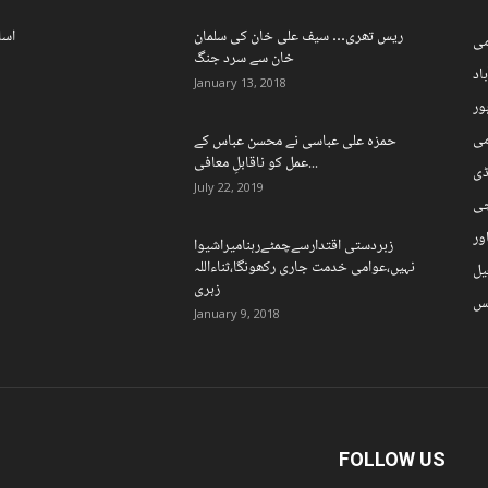
ریس تھری… سیف علی خان کی سلمان
اسل
ی
خان سے سرد جنگ
اد
January 13, 2018
ہور
می
حمزہ علی عباسی نے محسن عباس کے
عمل کو ناقابلِ معافی...
ڈی
July 22, 2019
چی
ور
زبردستی اقتدارسےچمٹےرہنامیراشیوا
نہیں،عوامی خدمت جاری رکھونگا،ثناءاللہ
یل
زہری
نس
January 9, 2018
FOLLOW US