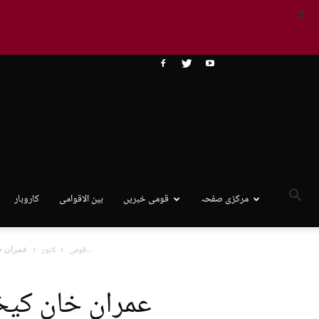
X
مرکزی صفحہ
قومی خبریں
بین الاقوامی
کاروبار
عمران خان کیخلاف ہرجانہ درخواست کی سماعت، چیئرمین پی ٹی آئی پیش...
قومی
لاہور
عمران خان کیخ