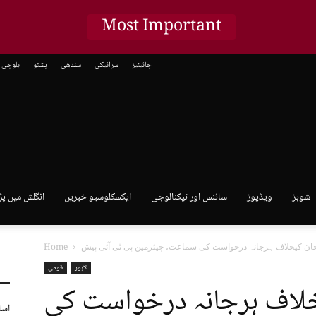
Most Important
چائینیز
سرائیکی
سندھی
پشتو
بلوچی
شوبز
ویڈیوز
سائنس اور ٹیکنالوجی
ایکسکلوسیو خبریں
انگلش میں پڑ
Home
لاہور
قومی
لاف ہرجانہ درخواست کی
اسل