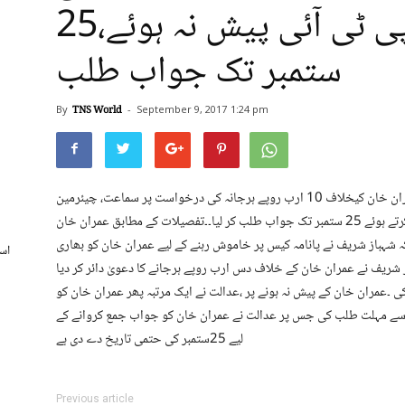
سماعت، چیئرمین پی ٹی آئی پیش نہ ہوئے،25
ستمبر تک جواب طلب
By
TNS World
-
September 9, 2017
1:24 pm
لاہور ستمبر 9 (ٹی این ایس ) لاہور کی سول عدالت میں عمران خان کیخلاف 10 ارب روپے ہرجانہ کی درخواست پر سماعت، چیئرمین
تحریک انصاف پیش نہ ہوئے،عدالت نے دوبارہ نوٹس جاری کرتے ہوئے 25 ستمبر تک جواب طلب کر لیا۔۔تفصیلات کے مطابق عمران خان
ا کہ شہباز شریف نے پانامہ کیس پر خاموش رہنے کے لیے عمران خان کو بھاری
اسل
شریف نے عمران خان کے خلاف دس ارب روپے ہرجانے کا دعویٰ دائر کر دیا
عمران خان کے پیش نہ ہونے پر ،عدالت نے ایک مرتبہ پھر عمران خان کو
ت سے مہلت طلب کی جس پر عدالت نے عمران خان کو جواب جمع کروانے کے
لیے 25ستمبر کی حتمی تاریخ دے دی ہے
Previous article