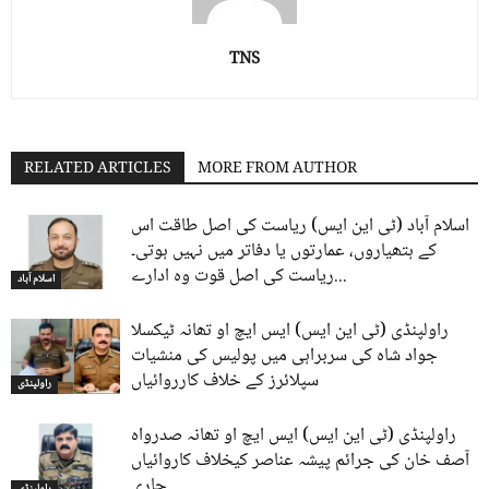
TNS
RELATED ARTICLES
MORE FROM AUTHOR
اسلام آباد (ٹی این ایس) ریاست کی اصل طاقت اس
کے ہتھیاروں، عمارتوں یا دفاتر میں نہیں ہوتی۔
ریاست کی اصل قوت وہ ادارے...
اسلام آباد
راولپنڈی (ٹی این ایس) ایس ایچ او تھانہ ٹیکسلا
جواد شاہ کی سربراہی میں پولیس کی منشیات
سپلائرز کے خلاف کارروائیاں
راولپنڈی
راولپنڈی (ٹی این ایس) ایس ایچ او تھانہ صدرواہ
آصف خان کی جرائم پیشہ عناصر کیخلاف کاروائیاں
جاری
راولپنڈی