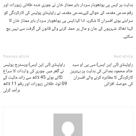
ہدایت پر ایس پی پوٹھوہار سردار بابر ممتاز خان نے چوری شدہ طلائی زیورات اور
رقم مدعی مقدمہ کے حوالے کیے،مدعی مقدمہ نے راولپنڈی پولیس کی کارکردگی کو
سراہتے ہوئے افسران کا شکریہ ادا کیا،ایس پی پوٹھوہار سردار بابر ممتاز خان کا
کہنا تھاکہ شہریوں کے جان و مال پر حملہ کرنے والے قانون کی گرفت سے نہیں بچ
سکتے۔
Previous article
Next article
راولپنڈی (ٹی این ایس) سی پی او سید
راولپنڈی (ٹی این ایس) ویسٹرج پولیس
خالد محمود ہمدانی کی ہدایت پر بہترین
نے گھر میں چوری کی واردات کا سراغ
کارکردگی کا مظاہرہ کرنے والے افسران
لگاتے ہوئے 45 لاکھ سے زائد مالیت کے
کی حوصلہ افزائی
09 تولہ طلائی زیورات اور رقم 11 لاکھ
برآمد کرلی