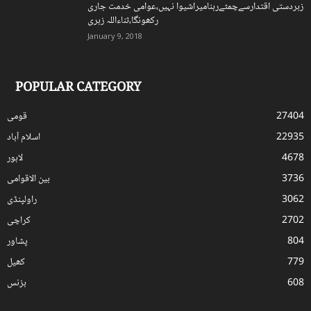
زبردستی اقتدارسےچمٹےرہنامیراشیوا نہیں،عوامی خدمت جاری
رکھونگا،ثناءاللہ زہری
January 9, 2018
POPULAR CATEGORY
27404
قومی
22935
اسلام آباد
4678
لاہور
3736
بین الاقوامی
3062
راولپنڈی
2702
کراچی
804
پشاور
779
کھیل
608
بزنس