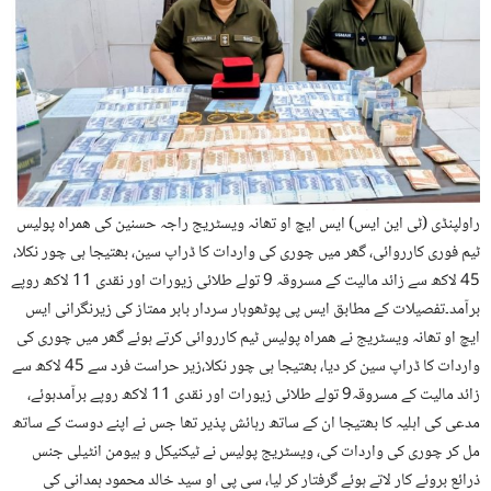
راولپنڈی (ٹی این ایس) ایس ایچ او تھانہ ویسٹریج راجہ حسنین کی ھمراہ پولیس
ٹیم فوری کارروائی، گھر میں چوری کی واردات کا ڈراپ سین، بھتیجا ہی چور نکلا،
45 لاکھ سے زائد مالیت کے مسروقہ 9 تولے طلائی زیورات اور نقدی 11 لاکھ روپے
برآمد۔تفصیلات کے مطابق ایس پی پوٹھوہار سردار بابر ممتاز کی زیرنگرانی ایس
ایچ او تھانہ ویسٹریج نے ھمراہ پولیس ٹیم کارروائی کرتے ہوئے گھر میں چوری کی
واردات کا ڈراپ سین کر دیا، بھتیجا ہی چور نکلا،زیر حراست فرد سے 45 لاکھ سے
زائد مالیت کے مسروقہ9 تولے طلائی زیورات اور نقدی 11 لاکھ روپے برآمدہوئے،
مدعی کی اہلیہ کا بھتیجا ان کے ساتھ رہائش پذیر تھا جس نے اپنے دوست کے ساتھ
مل کر چوری کی واردات کی، ویسٹریج پولیس نے ٹیکنیکل و ہیومن انٹیلی جنس
ذرائع بروئے کار لاتے ہوئے گرفتار کر لیا، سی پی او سید خالد محمود ہمدانی کی