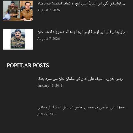
راولپنڈی (ٹی این ایس) ایس ایچ او تھانہ ٹیکسلا جواد شاہ...
August 7, 2026
راولپنڈی (ٹی این ایس) ایس ایچ او تھانہ صدرواہ آصف خان...
August 7, 2026
POPULAR POSTS
ریس تھری… سیف علی خان کی سلمان خان سے سرد جنگ
January 13, 2018
حمزہ علی عباسی نے محسن عباس کے عمل کو ناقابلِ معافی...
July 22, 2019