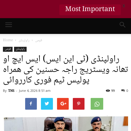
X
Most Important
قومی
راولپنڈی
Home
راولپنڈی
قومی
راولپنڈی (ٹی این ایس) ایس ایچ او
تھانہ ویسٹریج راجہ حسنین کی ھمراہ
پولیس ٹیم فوری کارروائی
By
TNS
-
June 4, 2026
8:51 am
99
0