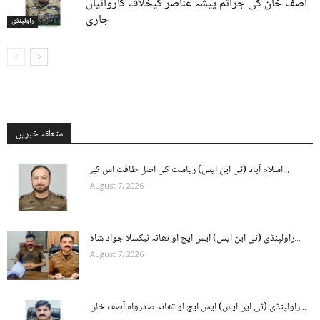
آصف خان کی جرائم پیشہ عناصر کیخلاف کاروائیاں
جاری
راولپنڈی
متعلقہ خبریں
اسلام آباد (ٹی این ایس) ریاست کی اصل طاقت اس کے...
August 7, 2026
راولپنڈی (ٹی این ایس) ایس ایچ او تھانہ ٹیکسلا جواد شاہ...
August 7, 2026
راولپنڈی (ٹی این ایس) ایس ایچ او تھانہ صدرواہ آصف خان...