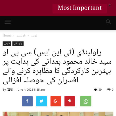
X
Most Important
قومی
راولپنڈی
Home
راولپنڈی
قومی
راولپنڈی (ٹی این ایس) سی پی او
سید خالد محمود ہمدانی کی ہدایت پر
بہترین کارکردگی کا مظاہرہ کرنے والے
افسران کی حوصلہ افزائی
By
TNS
-
June 4, 2026
8:55 am
90
0