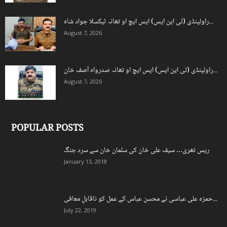
راولپنڈی (ٹی این ایس) ایس ایچ او تھانہ ٹیکسلا جواد شاہ...
August 7, 2026
راولپنڈی (ٹی این ایس) ایس ایچ او تھانہ صدرواہ آصف خان...
August 7, 2026
POPULAR POSTS
ریس تھری… سیف علی خان کی سلمان خان سے سرد جنگ
January 13, 2018
حمزہ علی عباسی نے محسن عباس کے عمل کو ناقابلِ معافی...
July 22, 2019