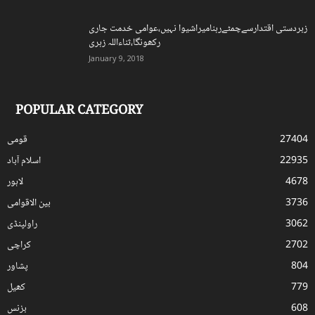
زبردستی اقتدارسےچمٹےرہنامیراشیوا نہیں،عوامی خدمت جاری
رکھونگا،ثناءاللہ زہری
January 9, 2018
POPULAR CATEGORY
27404
قومی
22935
اسلام آباد
4678
لاہور
3736
بین الاقوامی
3062
راولپنڈی
2702
کراچی
804
پشاور
779
کھیل
608
بزنس