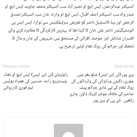
انسپکٹر عبدالرحمٰن، ایس ایچ او نصیر آباد سب انسپکٹر محمد جاوید، ایس ایچ او
صدر واہ سب انسپکٹر آصف اقبال، ایس ایچ او وارث خان سب انسپکٹر تصدق
الرحمٰن اور ہیڈ کانسٹیبل ناصر کو تعریفی سرٹیفکیٹس سے نوازا، ایس ایس پی
انوسٹیگیشن ناصر علی خان کا کہنا تھا کہ بہترین کارکردگی کا مظاہرہ کرنے والے
افسران شاباش اور حوصلہ افزائی کے مستحق ہیں، شہریوں کے جان و مال کا
تحفظ اور جرائم کی روک تھام اوّلین ترجیح ہے۔
Previous article
Next article
ہری پور (ٹی این ایس) ضلع بھر میں
راولپنڈی (ٹی این ایس) ایس ایچ او تھانہ
چوری، ڈکیتی وراہزانی کی وارداتوں کی
ویسٹریج راجہ حسنین کی ھمراہ پولیس
روک تھام کے لیے عادی جرائم پیشہ
ٹیم فوری کارروائی
عناصر کے خلاف موئثر کریک ڈاؤن جاری
رکھیں ۔ ڈی پی او ہری پور