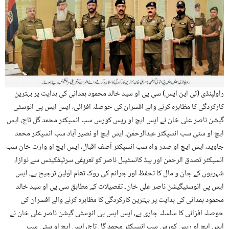
راولپنڈی (ٹی این ایس) سی پی او سید خالد محمود ہمدانی کی ہدایت پر بہترین
کارکردگی کا مظاہرہ کرنے والے افسران کی حوصلہ افزائی، ایس ایس پی انوسٹی
گیشن ناصر علی خان نے ایس ایچ او ریس کورس سب انسپکٹر محمد گل تاج، ایس
ایچ او سٹی سب انسپکٹر عبدالرحمٰن، ایس ایچ او نصیر آباد سب انسپکٹر محمد
جاوید، ایس ایچ او صدر واہ سب انسپکٹر آصف اقبال، ایس ایچ او وارث خان سب
انسپکٹر تصدق الرحمٰن اور ہیڈ کانسٹیبل ناصر کو تعریفی سرٹیفکیٹس سے نوازا،
شہریوں کے جان و مال کا تحفظ اور جرائم کی روک تھام اوّلین ترجیح ہے، ایس
ایس پی انوسٹیگیشن ناصر علی خان۔ تفصیلات کے مطابق سی پی او سید خالد
محمود ہمدانی کی ہدایت پر بہترین کارکردگی کا مظاہرہ کرنے والے افسران کی
حوصلہ افزائی کا سلسلہ جاری ہے، ایس ایس پی انوسٹی گیشن ناصر علی خان نے
ایس ایچ او ریس کورس سب انسپکٹر محمد گل تاج، ایس ایچ او سٹی سب