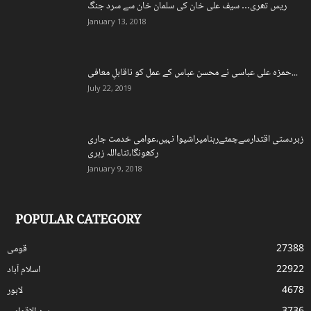
ریس تھری… سیف علی خان کی سلمان خان سے سرد جنگ
January 13, 2018
حمزہ علی عباسی نے محسن عباس کے عمل کو ناقابلِ معافی...
July 22, 2019
زبردستی اقتدارسےچمٹےرہنامیراشیوا نہیں،عوامی خدمت جاری
رکھونگا،ثناءاللہ زہری
January 9, 2018
POPULAR CATEGORY
27388
قومی
22922
اسلام آباد
4678
لاہور