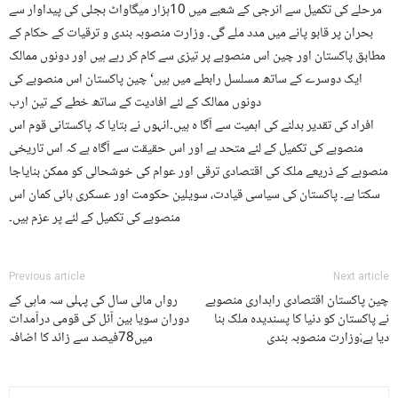
مرحلے کی تکمیل سے انرجی کے شعبے میں 10ہزار میگاواٹ بجلی کی پیداوار سے
بحران پر قابو پانے میں مدد ملے گی۔ وزارت منصوبہ بندی و ترقیات کے حکام کے
مطابق پاکستان اور چین اس منصوبے پر تیزی سے کام کر رہے ہیں اور دونوں ممالک
ایک دوسرے کے ساتھ مسلسل رابطے میں ہیں‘ چین پاکستان اس منصوبے کی
دونوں ممالک کے لئے افادیت کے ساتھ خطے کے تین ارب
افراد کی تقدیر بدلنے کی اہمیت سے آگا ہ ہیں۔انہوں نے بتایا کہ پاکستانی قوم اس
منصوبے کی تکمیل کے لئے متحد ہے اور اس حقیقت سے آگاہ ہے کہ اس تاریخی
منصوبے کے ذریعے ملک کی اقتصادی ترقی اور عوام کی خوشحالی کو ممکن بنایاجا
سکتا ہے۔ پاکستان کی سیاسی قیادت، سویلین حکومت اور عسکری ہائی کمان اس
منصوبے کی تکمیل کے لئے پر عزم ہیں۔
Previous article
Next article
چین پاکستان اقتصادی راہداری منصوبے
رواں مالی سال کی پہلی سہ ماہی کے
نے پاکستان کو دنیا کا پسندیدہ ملک بنا
دوران سویا بین آئل کی قومی درآمدات
دیا ہے،ْوزارت منصوبہ بندی
میں78فیصد سے زائد کا اضافہ