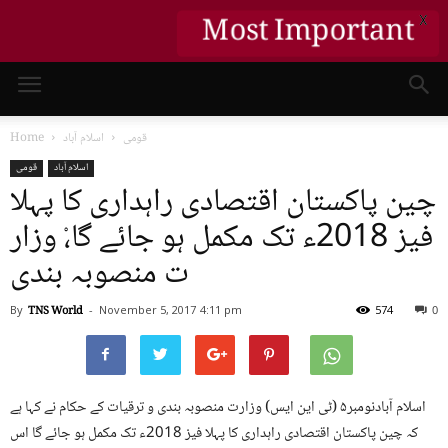
X
Most Important
قومی
اسلام آباد
Home
اسلام آباد
قومی
چین پاکستان اقتصادی راہداری کا پہلا
فیز 2018ء تک مکمل ہو جائے گا،ْ وزار
ت منصوبہ بندی
By
TNS World
-
November 5, 2017
4:11 pm
574
0
اسلام آبادنومبر۵ (ٹی این ایس) وزارت منصوبہ بندی و ترقیات کے حکام نے کہا ہے
کہ چین پاکستان اقتصادی راہداری کا پہلا فیز 2018ء تک مکمل ہو جائے گا اس