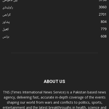
3736
بین الاقوامی
3060
راولپنڈی
2701
کراچی
804
پشاور
779
کھیل
608
بزنس
ABOUT US
TNS (Times International News Service) is a Pakistan based news
agency, delivering fast, accurate in-depth coverage of the events
shaping our world from wars and conflicts to politics, sports,
entertainment and the latest breakthroughs in health, science and