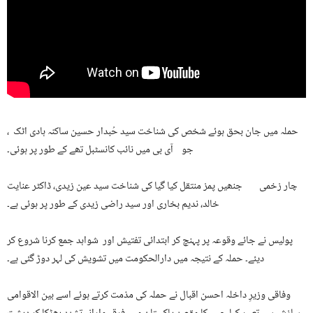
حملہ میں جان بحق ہوئے شخص کی شناخت سید حُبدار حسین ساکنہ ہادی اٹک ،
جو آی بی میں نائب کانسٹبل تھے کے طور پر ہوئی۔
چار زخمی جنھیں پمز منتقل کیا گیا کی شناخت سید عین زیدی، ڈاکٹر عنایت
خالد، ندیم بخاری اور سید راضی زیدی کے طور پر ہوئی ہے۔
پولیس نے جائے وقوعہ پر پہنچ کر ابتدائی تفتیش اور شواہد جمع کرنا شروع کر
دیئے۔ حملہ کے نتیجہ میں دارالحکومت میں تشویش کی لہر دوڑ گئی ہے۔
وفاقی وزیرِ داخلہ احسن اقبال نے حملہ کی مذمت کرتے ہوئے اسے بین الاقوامی