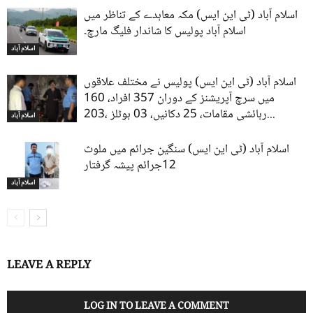
اسلام آباد (ٹی این ایس) مکہ معاہدے کے تناظر میں
اسلام آباد پولیس کا شاندار فلیگ مارچ۔
اسلام آباد
اسلام آباد (ٹی این ایس) پولیس نے مختلف علاقوں
میں سرچ آپریشنز کے دوران 357 افراد، 160
رہائشی مقامات، 25 دکانیں، 03 ہوٹلز ،203...
اسلام آباد
اسلام آباد (ٹی این ایس) سنگین جرائم میں ملوث
12جرائم پیشہ گرفتار
اسلام آباد
LEAVE A REPLY
LOG IN TO LEAVE A COMMENT