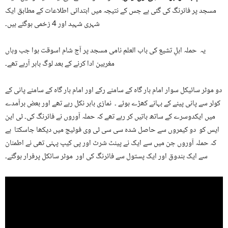
مسجد پر فائرنگ کی گئی ہے جس کے نتیجہ میں ابتدائی اطلاعات کے مطابق ایک
شہری شہید اور 4 زخمی ہوگئے ہیں۔
یہ حملہ اہلِ تشیع کی باب العلم نامی مسجد پر آج شام اسوقت ہوا جب وہاں
مغربین ادا کرنے کے بعد لوگ باہر آرہے تھے۔
دو موٹر سائیکل سوار امام بار گاہ کے سامنے رکے اور امام بار گاہ کے سامنے پانی کے
کولر سے پانی پینے کے بہانے کھڑے ہوئے ۔ نمازی باہر نکل رہے تھے اور بعض برآمدے
میں ایکدوسرے کے ساتھ باتیں کر رہے تھے کہ حملہ آوروں نے فائرنگ کی۔ ٹی این
ایس کو دو کیمروں سے حاصل شدہ سی سی ٹی وی فوٹیج میں دیکھا جاسکتا ہے
کہ حملہ آوروں جن میں سے ایک نے پینٹ شرٹ اور پی کیپ پہنی تھی نے اطمنان
سے ایک بندوق اور ایک پستول سے فائرنگ کی اور موٹر سائکل پرفرار ہوگئے۔