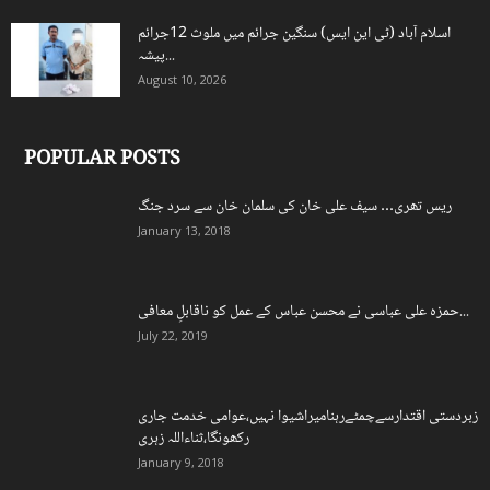
اسلام آباد (ٹی این ایس) سنگین جرائم میں ملوث 12جرائم
پیشہ...
August 10, 2026
POPULAR POSTS
ریس تھری… سیف علی خان کی سلمان خان سے سرد جنگ
January 13, 2018
حمزہ علی عباسی نے محسن عباس کے عمل کو ناقابلِ معافی...
July 22, 2019
زبردستی اقتدارسےچمٹےرہنامیراشیوا نہیں،عوامی خدمت جاری
رکھونگا،ثناءاللہ زہری
January 9, 2018