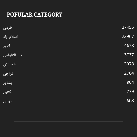
POPULAR CATEGORY
27455
قومی
22967
اسلام آباد
4678
لاہور
3737
بین الاقوامی
3078
راولپنڈی
2704
کراچی
804
پشاور
779
کھیل
608
بزنس