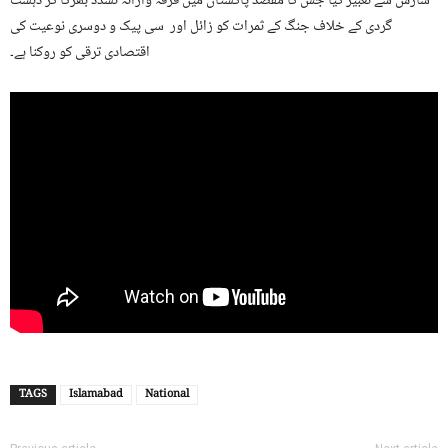
سازش سے تعبیر کیا جس کا مقصد پاکستان میں فرقہ وارانہ تشدد بھڑکا کر دہشت
گردی کے خلاف جنگ کے ثمرات کو زائل اور سی پیک و دوسری نوعیت کی
اقتصادی ترقی کو روکنا ہے۔
TAGS
Islamabad
National