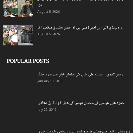
ڈی...
August 5, 2026
راولپنڈی (ٹی این ایس) سی پی او حسن مشتاق سکھیرا کا...
August 5, 2026
POPULAR POSTS
ریس تھری… سیف علی خان کی سلمان خان سے سرد جنگ
January 13, 2018
حمزہ علی عباسی نے محسن عباس کے عمل کو ناقابلِ معافی...
July 22, 2019
زبردستی اقتدارسےچمٹےرہنامیراشیوا نہیں،عوامی خدمت جاری