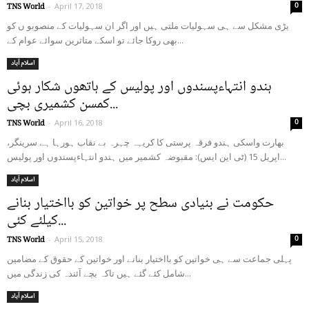
0
TNS World
-
April 17, 2018
بڑی مشکل سے ہی سہولیات ملتی ہیں اور اگر ان سہولیات کے منصوبو ں کو
بھی روکا جائے تو اسکے متاثرین سوائے عوام کے...
اسلام آباد
ہندو انتہاءپسندوں اور پولیس کے ہاتھوں شکار ہوئی
کمسن کشمیری بچی...
0
TNS World
-
April 16, 2018
بھارت واسکی ہندو فرقہ پرستی کا کریہہ چہرہ بے نقاب ہورہا ہے سرینگر،
اپریل 15 (ٹی این ایس): مقبوضہ کشمیر میں ہندو انتہاءپسندوں اور پولیس...
اسلام آباد
حکومت نے بنیادی سطح پر خواتین کو بااختیار بنانے
کیلئے کئی...
0
TNS World
-
April 15, 2018
پہلی جماعت سے ہی خواتین کو بااختیار بنانے اور خواتین کے حقوق کے مضامین
شامل کئے گئے ہیں تاکہ بچے آئندہ کی زندگی میں...
اسلام آباد