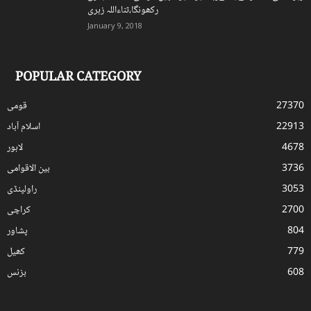
رکھونگا،ثناءاللہ زہری
January 9, 2018
POPULAR CATEGORY
27370
قومی
22913
اسلام آباد
4678
لاہور
3736
بین الاقوامی
3053
راولپنڈی
2700
کراچی
804
پشاور
779
کھیل
608
بزنس