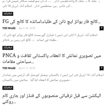
یہ ملک کا یہ ملک کا واحدتعلیمی ادارہ ہے جہاں سو فیصد سکالر شپس فراہم
کی جاتی ہیں: منتظمینِ ادارہ اسلام آباد، اپریل 18 (ٹی...
اسلام آباد
FG کالج فار بوائز ایچ نائن کے طلباء،اساتذہ کا کالج کی...
0
TNS World
-
April 18, 2018
اسلام آباد، اپریل 17(ٹی این ایس ): فیڈرل گورنمنٹ کالج فار بوائز ایچ نائن کے
طلباء اور اساتذہ نے کالج کی زمین پر ناجائز...
اسلام آباد
PNCA میں تصویری نمائش کا انعقاد، پاکستانی ثقافت و
سیاحتی مقامات...
0
TNS World
-
April 17, 2018
اسلام آباد، 16 اپریل (ٹی این ایس ): پاکستان نیشنل کونسل آف آرٹس میں شاندار
تصویری نمائش کا انعقاد کیا گیا۔ نمائش میں پاکستان...
اسلام آباد
الیکشن سے قبل ترقیاتی منصوبوں کے فنڈز اور جاری کام
روکنے...