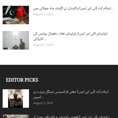
اسلام آباد (ٹی این ایس) پاکستان نے گزشتہ ماہ جولائی میں...
August 5, 2026
راولپنڈی (ٹی این ایس) راولپنڈی تھانہ دھمیال پولیس کی
کاروائی ...
August 5, 2026
EDITOR PICKS
اسلام آباد (ٹی این ایس) جعلی فرانسیسی شینگن ویزے پر
اسپین...
August 5, 2026
راولپنڈی (ٹی این ایس) کمشنر راولپنڈی و ڈائریکٹر جنرل آر