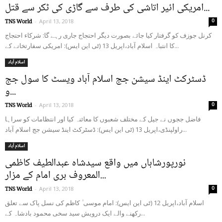
امریکی ائیر اتاشی کی طرف سے گاڑی کی ٹکر سے قتل...
0
TNS World
-
April 13, 2018
کرنل جوزف کو گرفتار کیا جائے بصورت دیگر احتجاج جاری رہے گا: شرکاء احتجاج
کا انتباہ اسلام آباد،اپریل 13 (ٹی این ایس): امریکی سفارتخانے کے...
اسلام آباد
ڈسٹرکٹ اینڈ سیشن جج اسلام آباد ویسٹ کا سول جج
و...
0
TNS World
-
April 13, 2018
فاضل ججوں نے جیل کے مختلف شعبوں کا معائنہ کیا اور انتظامات کو سراہا
راولپنڈی،اپریل 13 (ٹی این ایس): ڈسٹرکٹ اینڈ سیشن جج اسلام آباد...
اسلام آباد
نورپورشاہاں میں واقع سیدشاہ عبدالطیف کاظمی
المعروف بری امام کے مزار...
0
TNS World
-
April 13, 2018
اسلام آباد،اپریل 12 (ٹی این ایس): امام موسی ٰ کاظم کی نسل پاک سے تعلق
رکھنے والے ایک درویش سید سخی محمود بادشاہ کے...