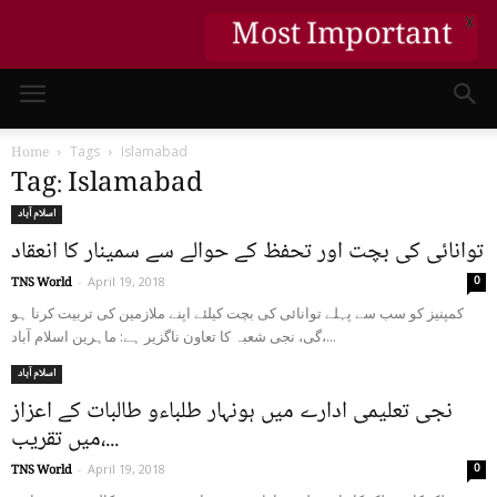
Most Important
X
Home
Tags
Islamabad
Tag: Islamabad
اسلام آباد
توانائی کی بچت اور تحفظ کے حوالے سے سمینار کا انعقاد
0
TNS World
-
April 19, 2018
کمپنیز کو سب سے پہلے توانائی کی بچت کیلئے اپنے ملازمین کی تربیت کرنا ہو
گی، نجی شعبہ کا تعاون ناگزیر ہے: ماہرین اسلام آباد،...
اسلام آباد
نجی تعلیمی ادارے میں ہونہار طلباءو طالبات کے اعزاز
میں تقریب،...
0
TNS World
-
April 19, 2018