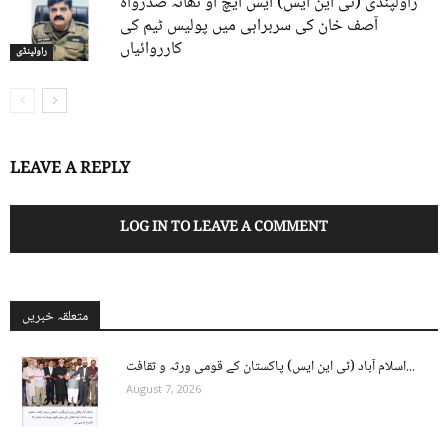
راولپنڈی (ٹی این ایس) ایس ایچ او تھانہ صدرواہ
آصف خان کی سربراہی میں پولیس ٹیم کی
کارروائیاں
راولپنڈی
LEAVE A REPLY
LOG IN TO LEAVE A COMMENT
متعلقہ خبریں
اسلام آباد (ٹی این ایس) پاکستان کے قومی ورثہ و ثقافت...
August 7, 2026