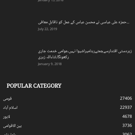
حمزہ علی عباسی نے محسن عباس کے عمل کو ناقابلِ معافی...
July 22, 2019
زبردستی اقتدارسےچمٹےرہنامیراشیوا نہیں،عوامی خدمت جاری
رکھونگا،ثناءاللہ زہری
January 9, 2018
POPULAR CATEGORY
27406
قومی
22937
اسلام آباد
4678
لاہور
3736
بین الاقوامی