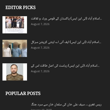
EDITOR PICKS
اسلام آباد (ٹی این ایس) پاکستان کے قومی ورثہ و ثقافت...
August 7, 2026
اسلام آباد (ٹی این ایس) ایف آئی اے اینٹی کرپشن سرکل...
August 7, 2026
اسلام آباد (ٹی این ایس) ریاست کی اصل طاقت اس کے...
August 7, 2026
POPULAR POSTS
ریس تھری… سیف علی خان کی سلمان خان سے سرد جنگ
January 13, 2018