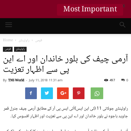
Most Important
X
قومی
راولپنڈی
Home
راولپنڈی
قومی
آرمی چیف کی بلور خاندان اور اے این
پی سے اظہار تعزیت
By
TNS World
-
July 11, 2018
11:31 am
497
0
راولپنڈی جولائی 11 (ٹی این ایس)آئی ایس پی آر کے مطابق آرمی چیف جنرل قمر
جاوید باجوہ نے بلور خاندان اور اے این پی سے تعزیت اور اظہار افسوس کیا۔