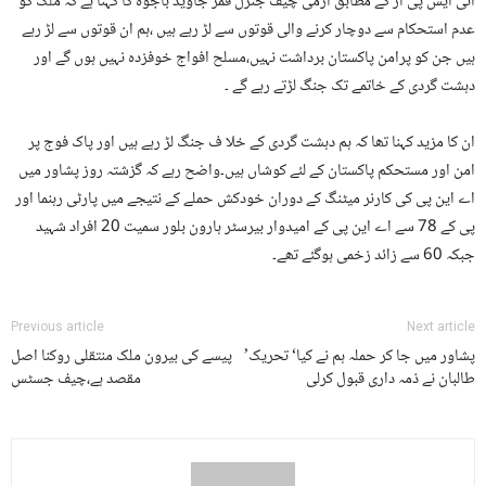
آئی ایس پی آر کے مطابق آرمی چیف جنرل قمر جاوید باجوہ کا کہنا ہے کہ ملک کو
عدم استحکام سے دوچار کرنے والی قوتوں سے لڑ رہے ہیں ،ہم ان قوتوں سے لڑ رہے
ہیں جن کو پرامن پاکستان برداشت نہیں،مسلح افواج خوفزدہ نہیں ہوں گے اور
دہشت گردی کے خاتمے تک جنگ لڑتے رہے گے ۔
ان کا مزید کہنا تھا کہ ہم دہشت گردی کے خلا ف جنگ لڑ رہے ہیں اور پاک فوج پر
امن اور مستحکم پاکستان کے لئے کوشاں ہیں۔واضح رہے کہ گزشتہ روز پشاور میں
اے این پی کی کارنر میٹنگ کے دوران خودکش حملے کے نتیجے میں پارٹی رہنما اور
پی کے 78 سے اے این پی کے امیدوار بیرسٹر ہارون بلور سمیت 20 افراد شہید
جبکہ 60 سے زائد زخمی ہوگئے تھے۔
Previous article
Next article
’پشاور میں جا کر حملہ ہم نے کیا‘ تحریک
پیسے کی بیرون ملک منتقلی روکنا اصل
طالبان نے ذمہ داری قبول کرلی
مقصد ہے،چیف جسٹس