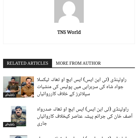
TNS World
RELATED ARTICLES
MORE FROM AUTHOR
راولپنڈی (ٹی این ایس) ایس ایچ او تھانہ ٹیکسلا
جواد شاہ کی سربراہی میں پولیس کی منشیات
سپلائرز کے خلاف کارروائیاں
راولپنڈی
راولپنڈی (ٹی این ایس) ایس ایچ او تھانہ صدرواہ
آصف خان کی جرائم پیشہ عناصر کیخلاف کاروائیاں
جاری
راولپنڈی