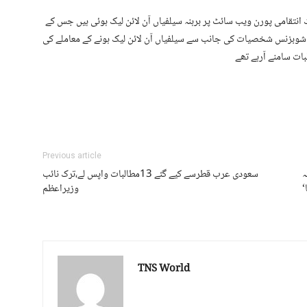
ک انتقامی پورن ویب سائٹ پر برہنہ سیلفیاں آن لائن لیک ہوئی ہیں جس کے
ف شوبزنس شخصیات کی جانب سے سیلفیاں آن لائن لیک ہونے کے معاملے کی
ات سامنے آرہے تھے
Previous article
ہ
سعودی عرب قطرسے کیے گئے 13مطالبات واپس لے،ترک نائب
‘
وزیراعظم
TNS World