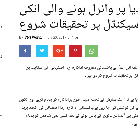
 پر وائرل ہونے والی انکی
 سیکنڈل پر تحقیقات شروع
را
By
TNS World
-
July 20, 2017
5:11 pm
را
ایف آئی اے) نے پاکستانی معروف اداکارہ ردا اصفہانی کی شکایت پر
ڈل پر تحقیقات شروع کر دی ہیں۔
یا ہے کہ”ایک سازش کے تحت مبینہ طور پراداکارہ کو بدنام کرنے اور انکوں
کی کوشش کی جا رہی ہے،پاکستانی اداکارہ ردا اصفہانی کی کچھ برہنہ
کی ہیں”۔سائبر قانون کے پاس ہونے کے بعد کسی بھی شخص کو بدنام
ے۔