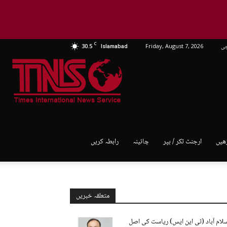
C
چی
Friday, August 7, 2026
30.5
Islamabad
TNS
World
ھیں
ارجنٹ ٹکر / بپر
چائینہ
رابطہ کریں
متعلقہ خبریں
لام آباد (ٹی این ایس) ریاست کی اصل