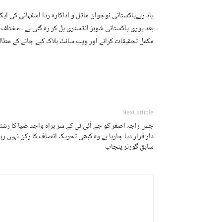
یاد رہےپاکستانی نوجوان ماڈل و اداکارہ ردا اسفہانی کی ای
بعد پوری پاکستانی شوبز انڈسٹری ہل کر رہ گئی ہے ۔ مختل
مکمل تحقیقات کرانے اور ویب سائٹ بلاک کیے جانے کے مطالب
Next article
جس راجہ اصغر کو جے آئی ٹی کے سر براہ واجد ضیا کا رشت
دار قرار دیا جارہا ہے وہ کبھی تحریک انصاف کا رکن نہیں رہا
سابق گورنر پنجاب