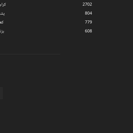
2702
کرا
804
پشا
779
کھ
608
بز