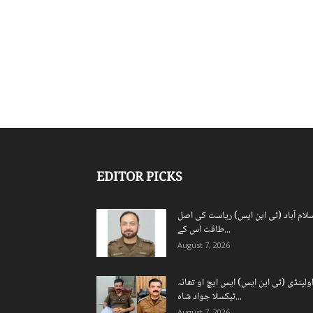
EDITOR PICKS
لام آباد (ٹی این ایس) ریاست کی اصل
طاقت اس کے...
August 7, 2026
ولپنڈی (ٹی این ایس) ایس ایچ او تھانہ
ٹیکسلا جواد شاہ...
August 7, 2026