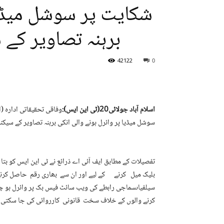
شکایت پر سوشل میڈیا
برہنہ تصاویر کے
42122
0
اسلام آباد جولائی20(ٹی این ایس):
وفاقی تحقیقاتی ادارہ (
سوشل میڈیا پر وائرل ہونے والی انکی برہنہ تصاویر کے سیکن
تفصیلات کے مطابق ایف آئی اے ذرائع نے ٹی این ایس کو بتا 
بلیک میل کرنے کے لیے اور ان سے بھاری رقم حاصل کرنے 
سیلفیاںسماجی رابطے کی ویب سائٹ فیس بک پر وائرل ہو چ
کرنے والوں کے خلاف سخت قانونی کارروائی کی جا سکتی ہ