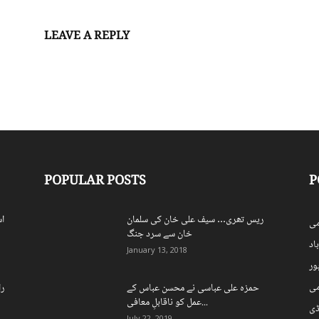
LEAVE A REPLY
Log in to leave a comment
POPULAR POSTS
P
ریس تھری… سیف علی خان کی سلمان
اس
ی
خان سے سرد جنگ
اد
January 13, 2018
ہور
می
حمزہ علی عباسی نے محسن عباس کے
را
عمل کو ناقابلِ معافی...
ڈی
July 22, 2019