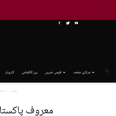
X
مرکزی صفحہ
قومی خبریں
بین الاقوامی
کاروبار
معروف پاکستانی اداکارہ ردا اصفہانی کی شکایت پر سوشل...
قومی
اسلام 
معروف پاکستان