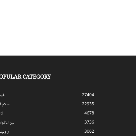
OPULAR CATEGORY
27404
قوم
22935
اسلام آب
4678
لا
3736
بین الاقوا
3062
راولپن