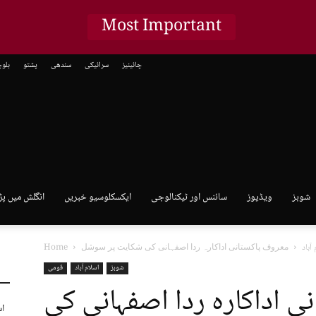
Most Important
چائینیز
سرائیکی
سندھی
پشتو
بلو
شوبز
ویڈیوز
سائنس اور ٹیکنالوجی
ایکسکلوسیو خبریں
انگلش میں پڑ
آباد
Home
شوبز
اسلام آباد
قومی
ی اداکارہ ردا اصفہانی کی
اس