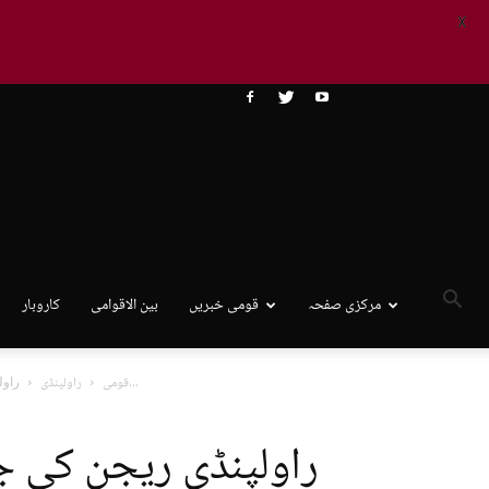
X
مرکزی صفحہ
قومی خبریں
بین الاقوامی
کاروبار
راولپنڈی ریجن کی جیلوں میں63 وارڈرزکو ہیڈ وارڈرز اور 05 ہیڈ وارڈرز...
قومی
راولپنڈی