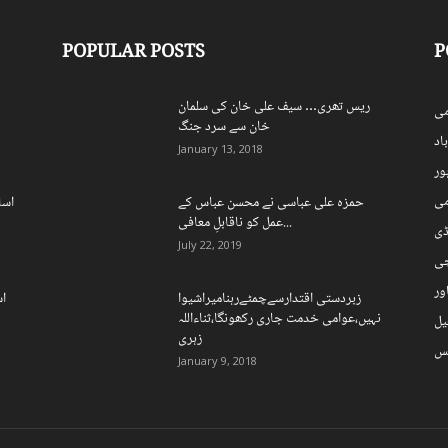
POPULAR POSTS
P
ریس تھری… سیف علی خان کی سلمان
ی
خان سے سرد جنگ
اد
January 13, 2018
ہور
می
حمزہ علی عباسی نے محسن عباس کے
اسل
عمل کو ناقابلِ معافی...
ڈی
July 22, 2019
چی
ور
زبردستی اقتدارسےچمٹےرہنامیراشیوا
اس
نہیں،عوامی خدمت جاری رکھونگا،ثناءاللہ
یل
زہری
نس
January 9, 2018