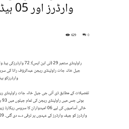
وارڈر
629
0
وارڈرزکو ہیڈ وارڈرز اور 05 ہیڈ وارڈرز ک
تفصیلات کے مطابق ڈی آئی جی جیل خانہ جات راولپنڈی ریج