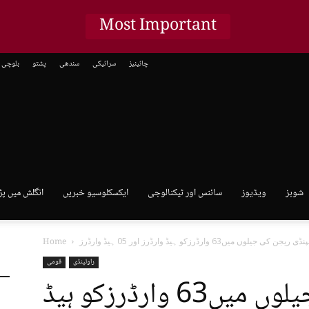
Most Important
چائینیز
سرائیکی
سندھی
پشتو
بلوچی
شوبز
ویڈیوز
سائنس اور ٹیکنالوجی
ایکسکلوسیو خبریں
انگلش میں پڑ
Home
راولپنڈی
قومی
راولپنڈی ریجن کی جیلوں میں63 وارڈرزکو ہیڈ