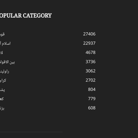
OPULAR CATEGORY
27406
قوم
22937
اسلام آب
4678
لا
3736
بین الاقوا
3062
راولپن
2702
کرا
804
پشا
779
کھ
608
بز