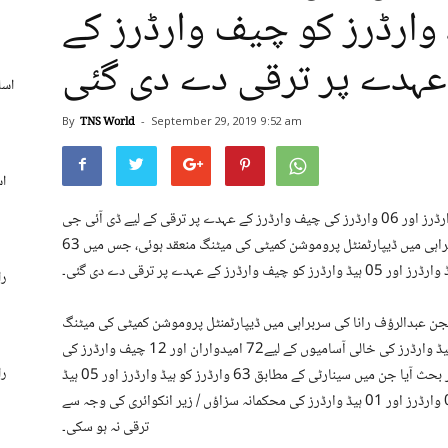
ز اور 05 ہیڈ وارڈرز کو چیف وارڈرز کے
عہدے پر ترقی دے دی گئی
اسل
By
TNS World
-
September 29, 2019
9:52 am
اس
راولپنڈی ستمبر 29 (ٹی این ایس): 72 وارڈرزکی ہیڈ وارڈرز اور 06 وارڈرز کی چیف وارڈرز کے عہدے پر ترقی کے لیے ڈی آئی جی
جیل خانہ جات راولپنڈی ریجن عبدالرؤف رانا کی سربراہی میں ڈیپارٹمنٹل پروموشن کمیٹی کی میٹنگ منعقد ہوئی، جس میں 63
و چیف وارڈرز کے عہدے پر ترقی دے دی گئی۔
را
ن عبدالرؤف رانا کی سربراہی میں ڈیپارٹمنٹل پروموشن کمیٹی کی میٹنگ
ہوئی جس میں راولپنڈی ریجن کی تمام جیلوں میں 93 ہیڈ وارڈرز کی خالی آسامیوں کے لیے72 امیدواران اور 12 چیف وارڈرز کی
را
خالی آسامیوں کی لیے 06 امیدواران کا سروس ریکارڈ زیر بحث آیا جن میں سینارٹی کے مطابق 63 وارڈرز کو ہیڈ وارڈرز اور 05 ہیڈ
وارڈرز کو چیف وارڈرز کے عہدوں پر ترقی دے دی گئی۔ 09 وارڈرز اور 01 ہیڈ وارڈرز کی محکمانہ سزاؤں / زیر انکوائری کی وجہ سے
ترقی نہ ہو سکی۔