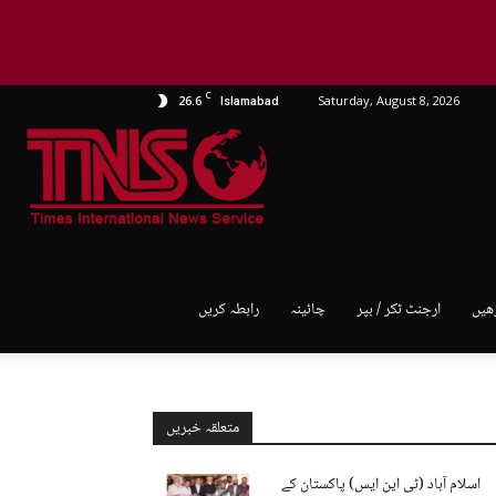
C
26.6
Saturday, August 8, 2026
Islamabad
TNS
World
ھیں
ارجنٹ ٹکر / بپر
چائینہ
رابطہ کریں
متعلقہ خبریں
اسلام آباد (ٹی این ایس) پاکستان کے