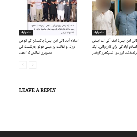
اسلام آباد
اسلام آباد
 (ٹی این ایس) ایف آئی اے اینٹی
اسلام آباد (ٹی این ایس) پاکستان کے قومی
لام آباد کی بڑی کارروائی، ایک
ورثہ و ثقافت پر مبنی فوٹو جرنلسٹ کی
نٹنڈنٹ اور دو انسپکٹرز گرفتار
تصویری نمائش کا انعقاد
LEAVE A REPLY
Log in to leave a comment