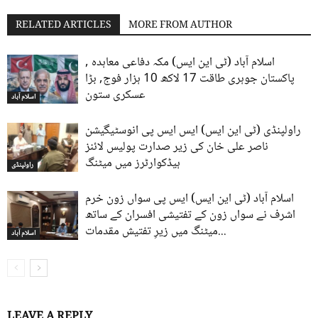
RELATED ARTICLES
MORE FROM AUTHOR
اسلام آباد (ٹی این ایس) مکہ دفاعی معاہدہ ,
پاکستان جوہری طاقت 17 لاکھ 10 ہزار فوج, بڑا
عسکری ستون
اسلام آباد
راولپنڈی (ٹی این ایس) ایس ایس پی انوسٹیگیشن
ناصر علی خان کی زیر صدارت پولیس لائنز
ہیڈکوارٹرز میں میٹنگ
راولپنڈی
اسلام آباد (ٹی این ایس) ایس پی سواں زون خرم
اشرف نے سواں زون کے تفتیشی افسران کے ساتھ
میٹنگ میں زیرِ تفتیش مقدمات...
اسلام آباد
LEAVE A REPLY