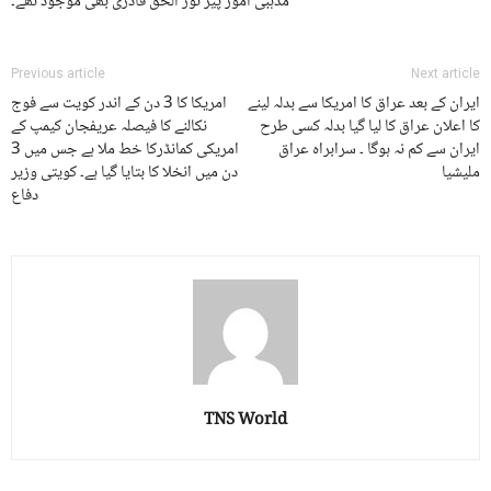
مذہبی امور پیر نور الحق قادری بھی موجود تھے۔
Previous article
Next article
ایران کے بعد عراق کا امریکا سے بدلہ لینے
امریکا کا 3 دن کے اندر کویت سے فوج
کا اعلان عراق کا لیا گیا بدلہ کسی طرح
نکالنے کا فیصلہ عریفجان کیمپ کے
ایران سے کم نہ ہوگا ۔ سرابراہ عراق
امریکی کمانڈرکا خط ملا ہے جس میں 3
ملیشیا
دن میں انخلا کا بتایا گیا ہے۔ کویتی وزیر
دفاع
TNS World