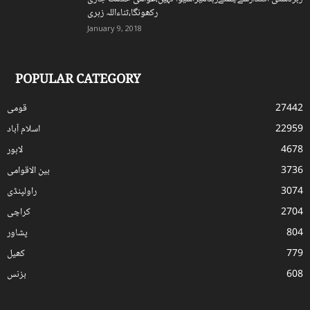
رکھونگا،ثناءاللہ زہری
January 9, 2018
POPULAR CATEGORY
27442
قومی
22959
اسلام آباد
4678
لاہور
3736
بین الاقوامی
3074
راولپنڈی
2704
کراچی
804
پشاور
779
کھیل
608
بزنس