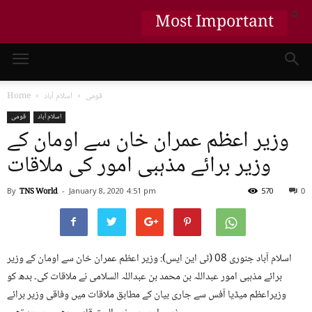
X
Most Important
قومی
اسلام آباد
Home
اسلام آباد
قومی
وزیر اعظم عمران خان سے اومان کے
وزیر برائے مذہبی امور کی ملاقات
By
TNS World
-
January 8, 2020
4:51 pm
570
0
اسلام آباد جنوری 08 (ٹی این ایس): وزیر اعظم عمران خان سے اومان کے وزیر
برائے مذہبی امور عبداللہ بن محمد بن عبداللہ السلامی نے ملاقات کی۔ بدھ کو
وزیراعظم میڈیا آفس سے جاری بیان کے مطابق ملاقات میں وفاقی وزیر برائے