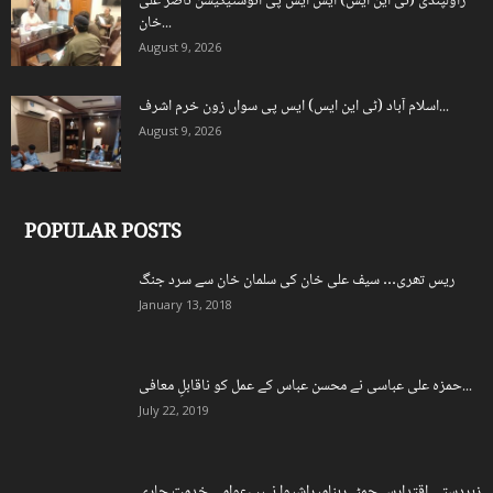
راولپنڈی (ٹی این ایس) ایس ایس پی انوسٹیگیشن ناصر علی
خان...
August 9, 2026
اسلام آباد (ٹی این ایس) ایس پی سواں زون خرم اشرف...
August 9, 2026
POPULAR POSTS
ریس تھری… سیف علی خان کی سلمان خان سے سرد جنگ
January 13, 2018
حمزہ علی عباسی نے محسن عباس کے عمل کو ناقابلِ معافی...
July 22, 2019
زبردستی اقتدارسےچمٹےرہنامیراشیوا نہیں،عوامی خدمت جاری