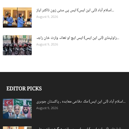
اسلام آباد (ٹی این ایس) ایس پی سٹی زون ڈاکٹر ایاز...
August 9, 2026
راولپنڈی (ٹی این ایس) ایس ایچ او تھانہ وارث خان راجہ...
August 9, 2026
EDITOR PICKS
اسلام آباد (ٹی این ایس) مکہ دفاعی معاہدہ , پاکستان جوہری...
August 9, 2026