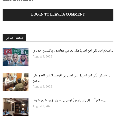
LOG IN TO LEAVE A COMMENT
متعلقہ خبریں
اسلام آباد (ٹی این ایس) مکہ دفاعی معاہدہ , پاکستان جوہری...
August 9, 2026
راولپنڈی (ٹی این ایس) ایس ایس پی انوسٹیگیشن ناصر علی
خان...
August 9, 2026
اسلام آباد (ٹی این ایس) ایس پی سواں زون خرم اشرف...
August 9, 2026