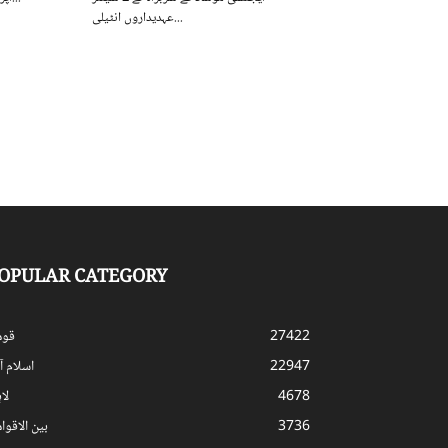
عہدیداروں انٹیلی...
OPULAR CATEGORY
27422
قوم
22947
اسلام آب
4678
لا
3736
بین الاقوا