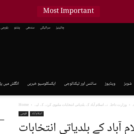
Most Important
چائینیز
سرائیکی
سندھی
پشتو
بلوچی
شوبز
ویڈیوز
سائنس اور ٹیکنالوجی
ایکسکلوسیو خبریں
انگلش میں پڑ
د
Home
اسلام آباد
قومی
 آباد کے بلدیاتی انتخابات