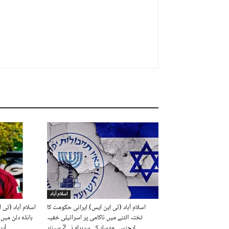
اسلام آباد
اسلام آباد (ٹی این ایس) ایرانی حکومت کا
اسلام آباد (ٹی 
تختہ الٹنے میں ناکامی پر اسرائیلی خفیہ
بانڈہ دلن می
ایجنسی موساد کے سربراہ نے 2 سینئر
آپریشن کے دوران پاک فوج کے افسر...