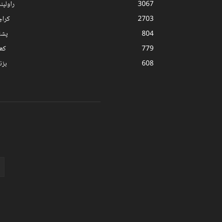
3067
راولپن
2703
کرا
804
پشا
779
کھ
608
بز