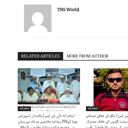
TNS World
RELATED ARTICLES
MORE FROM AUTHOR
اسلام آباد
اسلام آباد
این ایس) ہنگو کے علاقے شینکئے
اسلام آباد (ٹی این ایس) پاکستان اسپورٹس
ں دہشت گردوں کے خلاف مشترکہ
بورڈ کے250 ریٹائرڈ ملازمین دو ماہ سے پنشن
سے محروم متاثرہ ریٹائرڈ ملازمین کا وفاقی