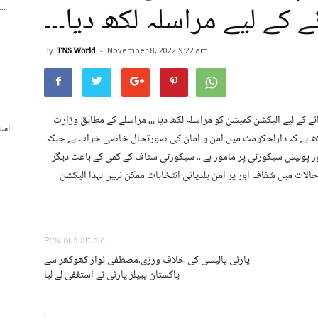
 کے لیے مراسلہ لکھ دیا۔۔۔
اسپورٹس بورڈ کے250 ریٹائرڈ ملازمی
By
TNS World
-
November 8, 2022
9:22 am
نے کے لیے الیکشن کمیشن کو مراسلہ لکھ دیا ،،، مراسلے کے مطابق وزارت
اسل
 لکھ ہے کہ دارلحکومت میں امن و امان کی صورتحال خاصی خراب ہے جبکہ
 پولیس سیکورٹی پر مامور ہے ،، سیکورٹی سٹاف کے کمی کے باعث دیگر
لات میں شفاف اور پر امن بلدیاتی انتخابات ممکن نہیں لہذا الیکشن
Previous article
پارٹی پالیسی کی خلاف ورزی،مصطفی نواز کھوکھر سے
پاکستان پیپلز پارٹی نے استغفی لے لیا