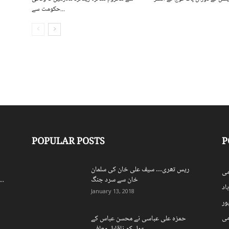
حکومت سے...
POPULAR POSTS
P
ریس تھری… سیف علی خان کی سلمان
ی
خان سے سرد جنگ
اسپورٹس بورڈ کے250 ریٹائرڈ ملازمی
اد
January 13, 2018
ہور
می
حمزہ علی عباسی نے محسن عباس کے