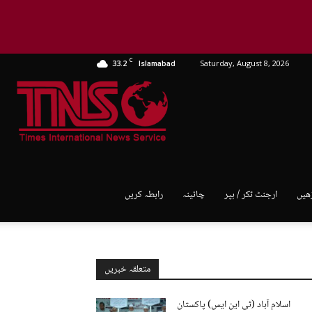
C
33.2
Saturday, August 8, 2026
Islamabad
TNS
World
ھیں
ارجنٹ ٹکر / بپر
چائینہ
رابطہ کریں
متعلقہ خبریں
اسلام آباد (ٹی این ایس) پاکستان