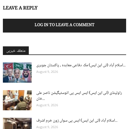
LEAVE A REPLY
LOG IN TO LEAVE A COMMENT
متعلقہ خبریں
اسلام آباد (ٹی این ایس) مکہ دفاعی معاہدہ , پاکستان جوہری...
August 9, 2026
راولپنڈی (ٹی این ایس) ایس ایس پی انوسٹیگیشن ناصر علی
خان...
August 9, 2026
اسلام آباد (ٹی این ایس) ایس پی سواں زون خرم اشرف...
August 9, 2026