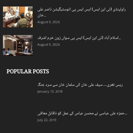
راولپنڈی (ٹی این ایس) ایس ایس پی انوسٹیگیشن ناصر علی
خان...
August 9, 2026
اسلام آباد (ٹی این ایس) ایس پی سواں زون خرم اشرف...
August 9, 2026
POPULAR POSTS
ریس تھری… سیف علی خان کی سلمان خان سے سرد جنگ
January 13, 2018
حمزہ علی عباسی نے محسن عباس کے عمل کو ناقابلِ معافی...
July 22, 2019