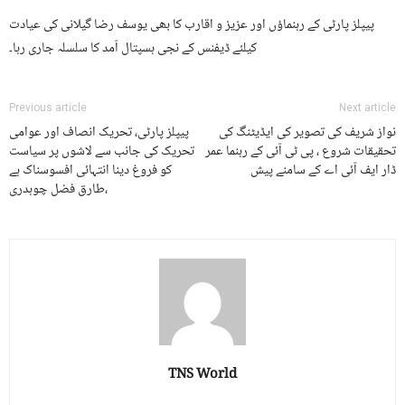
پیپلز پارٹی کے رہنماؤں اور عزیز و اقارب کا بھی یوسف رضا گیلانی کی عیادت
کیلئے ڈیفنس کے نجی ہسپتال آمد کا سلسلہ جاری رہا۔
Previous article
Next article
نواز شریف کی تصویر کی ایڈیٹنگ کی
پیپلز پارٹی، تحریک انصاف اور عوامی
تحقیقات شروع ، پی ٹی آئی کے رہنما عمر
تحریک کی جانب سے لاشوں پر سیاست
ڈار ایف آئی اے کے سامنے پیش
کو فروغ دینا انتہائی افسوسناک ہے
،طارق فضل چوہدری
TNS World