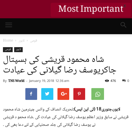
X
Most Important
قومی
لاہور
Home
لاہور
قومی
شاہ محمود قریشی کی ہسپتال
جاکریوسف رضا گیلانی کی عیادت
By
TNS World
-
January 19, 2018
12:36 am
476
0
لاہور،جنوری18 (ٹی این ایس):
تحریک انصاف کے وائس چیئرمین شاہ محمود
قریشی نے سابق وزیر اعظم یوسف رضا گیلانی کی عیادت کی ۔شاہ محمو د قریشی
نے یوسف رضا گیلانی کی جلد صحتیابی کے لئے دعا بھی کی ۔