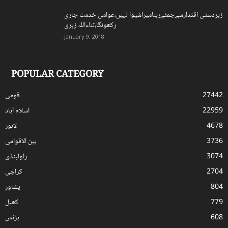
زبردستی اقتدارسےچمٹےرہنامیراشیوا نہیں،عوامی خدمت جاری
رکھونگا،ثناءاللہ زہری
January 9, 2018
POPULAR CATEGORY
27442
قومی
22959
اسلام آباد
4678
لاہور
3736
بین الاقوامی
3074
راولپنڈی
2704
کراچی
804
پشاور
779
کھیل
608
بزنس