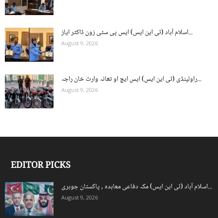
اسلام آباد (ٹی این ایس) ایس پی سٹی زون ڈاکٹر ایاز...
August 9, 2026
راولپنڈی (ٹی این ایس) ایس ایچ او تھانہ وارث خان راجہ...
August 9, 2026
EDITOR PICKS
اسلام آباد (ٹی این ایس) مکہ دفاعی معاہدہ , پاکستان جوہری...
August 9, 2026