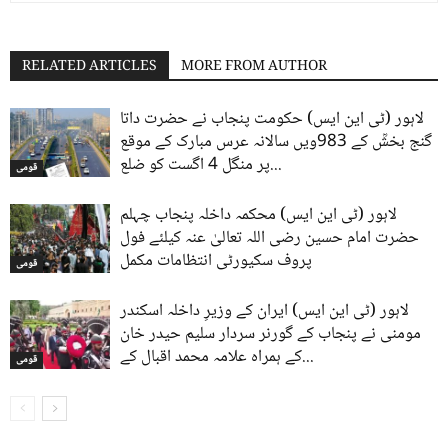
RELATED ARTICLES
MORE FROM AUTHOR
لاہور (ٹی این ایس) حکومت پنجاب نے حضرت داتا
گنج بخشؒ کے 983ویں سالانہ عرس مبارک کے موقع
پر منگل 4 اگست کو ضلع...
قومی
لاہور (ٹی این ایس) محکمہ داخلہ پنجاب چہلم
حضرت امام حسین رضی اللہ تعالیٰ عنہ کیلئے فول
پروف سکیورٹی انتظامات مکمل
قومی
لاہور (ٹی این ایس) ایران کے وزیرِ داخلہ اسکندر
مومنی نے پنجاب کے گورنر سردار سلیم حیدر خان
کے ہمراہ علامہ محمد اقبال کے...
قومی