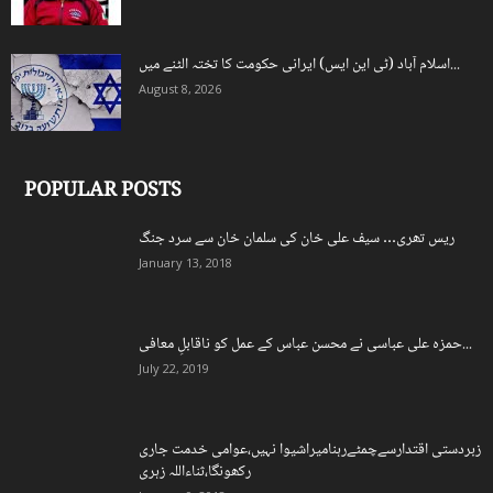
اسلام آباد (ٹی این ایس) ایرانی حکومت کا تختہ الٹنے میں...
August 8, 2026
POPULAR POSTS
ریس تھری… سیف علی خان کی سلمان خان سے سرد جنگ
January 13, 2018
حمزہ علی عباسی نے محسن عباس کے عمل کو ناقابلِ معافی...
July 22, 2019
زبردستی اقتدارسےچمٹےرہنامیراشیوا نہیں،عوامی خدمت جاری
رکھونگا،ثناءاللہ زہری