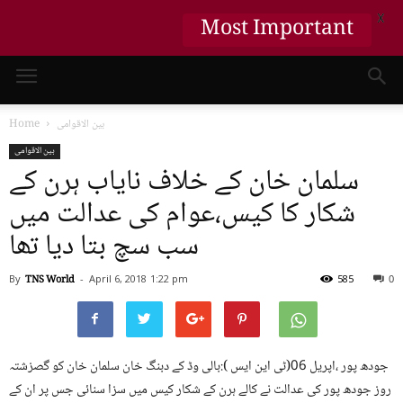
X
Most Important
بین الاقوامی
Home
بین الاقوامی
سلمان خان کے خلاف نایاب ہرن کے
شکار کا کیس،عوام کی عدالت میں
سب سچ بتا دیا تھا
By
TNS World
-
April 6, 2018
1:22 pm
585
0
جودھ پور ،اپریل 06(ٹی این ایس ):بالی وڈ کے دبنگ خان سلمان خان کو گصزشتہ
روز جودھ پور کی عدالت نے کالے ہرن کے شکار کیس میں سزا سنائی جس پر ان کے