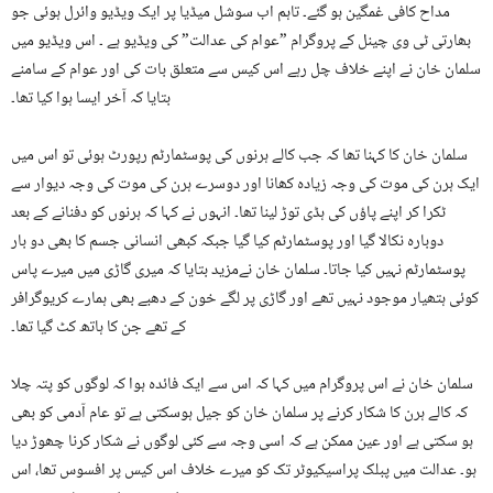
مداح کافی غمگین ہو گئے۔ تاہم اب سوشل میڈیا پر ایک ویڈیو وائرل ہوئی جو
بھارتی ٹی وی چینل کے پروگرام ”عوام کی عدالت” کی ویڈیو ہے ۔ اس ویڈیو میں
سلمان خان نے اپنے خلاف چل رہے اس کیس سے متعلق بات کی اور عوام کے سامنے
بتایا کہ آخر ایسا ہوا کیا تھا۔
سلمان خان کا کہنا تھا کہ جب کالے ہرنوں کی پوسٹمارٹم رپورٹ ہوئی تو اس میں
ایک ہرن کی موت کی وجہ زیادہ کھانا اور دوسرے ہرن کی موت کی وجہ دیوار سے
ٹکرا کر اپنے پاؤں کی ہڈی توڑ لینا تھا۔ انہوں نے کہا کہ ہرنوں کو دفنانے کے بعد
دوبارہ نکالا گیا اور پوسٹمارٹم کیا گیا جبکہ کبھی انسانی جسم کا بھی دو بار
پوسٹمارٹم نہیں کیا جاتا۔ سلمان خان نےمزید بتایا کہ میری گاڑی میں میرے پاس
کوئی ہتھیار موجود نہیں تھے اور گاڑی پر لگے خون کے دھبے بھی ہمارے کریوگرافر
کے تھے جن کا ہاتھ کٹ گیا تھا۔
سلمان خان نے اس پروگرام میں کہا کہ اس سے ایک فائدہ ہوا کہ لوگوں کو پتہ چلا
کہ کالے ہرن کا شکار کرنے پر سلمان خان کو جیل ہوسکتی ہے تو عام آدمی کو بھی
ہو سکتی ہے اور عین ممکن ہے کہ اسی وجہ سے کئی لوگوں نے شکار کرنا چھوڑ دیا
ہو۔ عدالت میں پبلک پراسیکیوٹر تک کو میرے خلاف اس کیس پر افسوس تھا، اس