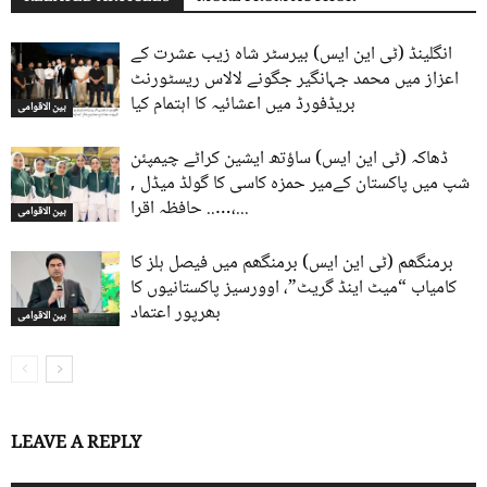
انگلینڈ (ٹی این ایس) بیرسٹر شاہ زیب عشرت کے
اعزاز میں محمد جہانگیر جگونے لالاس ریسٹورنٹ
بریڈفورڈ میں اعشائیہ کا اہتمام کیا
بین الاقوامی
ڈھاکہ (ٹی این ایس) ساؤتھ ایشین کراٹے چیمپئن
شپ میں پاکستان کےمیر حمزہ کاسی کا گولڈ میڈل ,
….. حافظہ اقرا،...
بین الاقوامی
برمنگھم (ٹی این ایس) برمنگھم میں فیصل ہلز کا
کامیاب “میٹ اینڈ گریٹ”، اوورسیز پاکستانیوں کا
بھرپور اعتماد
بین الاقوامی
LEAVE A REPLY