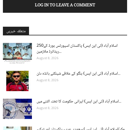
LOG IN TO LEAVE A COMMENT
متعلقہ خبریں
اسلام آباد (ٹی این ایس) پاکستان اسپورٹس بورڈ کے250
ریٹائرڈ ملازمین...
August 8, 2026
اسلام آباد (ٹی این ایس) ہنگو کے علاقے شینکئے بانڈہ دلن...
August 8, 2026
اسلام آباد (ٹی این ایس) ایرانی حکومت کا تختہ الٹنے میں...
August 8, 2026
مکہ/اسلام آباد (ٹی این ایس) سعودی عرب، پاکستان اور ترکیہ