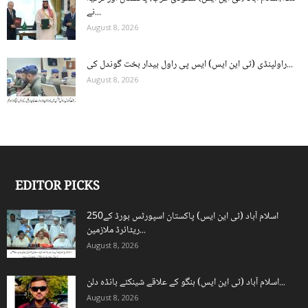
نے...
August 8, 2026
راولپنڈی (ٹی این ایس) ایس پی راول بیدار بخت گوندل کی...
August 8, 2026
EDITOR PICKS
اسلام آباد (ٹی این ایس) پاکستان اسپورٹس بورڈ کے250
ریٹائرڈ ملازمین...
August 8, 2026
اسلام آباد (ٹی این ایس) ہنگو کے علاقے شینکئے بانڈہ دلن...
August 8, 2026