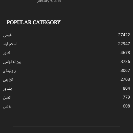
January 9, 2018
POPULAR CATEGORY
27422
قومی
22947
اسلام آباد
4678
لاہور
3736
بین الاقوامی
3067
راولپنڈی
2703
کراچی
804
پشاور
779
کھیل
608
بزنس