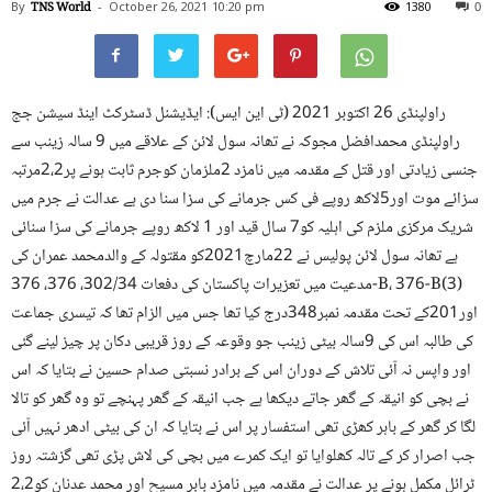
By
TNS World
-
October 26, 2021
10:20 pm
1380
0
راولپنڈی 26 اکتوبر 2021 (ٹی این ایس): ایڈیشنل ڈسٹرکٹ اینڈ سیشن جج
راولپنڈی محمدافضل مجوکہ نے تھانہ سول لائن کے علاقے میں 9 سالہ زینب سے
جنسی زیادتی اور قتل کے مقدمہ میں نامزد 2ملزمان کوجرم ثابت ہونے پر2،2مرتبہ
سزائے موت اور5لاکھ روپے فی کس جرمانے کی سزا سنا دی ہے عدالت نے جرم میں
شریک مرکزی ملزم کی اہلیہ کو7 سال قید اور 1 لاکھ روپے جرمانے کی سزا سنائی
ہے تھانہ سول لائن پولیس نے 22مارچ2021کو مقتولہ کے والدمحمد عمران کی
مدعیت میں تعزیرات پاکستان کی دفعات 302/34، 376، 376-B، 376-B(3)
اور201کے تحت مقدمہ نمبر348درج کیا تھا جس میں الزام تھا کہ تیسری جماعت
کی طالبہ اس کی 9سالہ بیٹی زینب جو وقوعہ کے روز قریبی دکان پر چیز لینے گئی
اور واپس نہ آئی تلاش کے دوران اس کے برادر نسبتی صدام حسین نے بتایا کہ اس
نے بچی کو انیقہ کے گھر جاتے دیکھا ہے جب انیقہ کے گھر پہنچے تو وہ گھر کو تالا
لگا کر گھر کے باہر کھڑی تھی استفسار پر اس نے بتایا کہ ان کی بیٹی ادھر نہیں آئی
جب اصرار کر کے تالہ کھلوایا تو ایک کمرے میں بچی کی لاش پڑی تھی گزشتہ روز
ٹرائل مکمل ہونے پر عدالت نے مقدمہ میں نامزد بابر مسیح اور محمد عدنان کو2،2