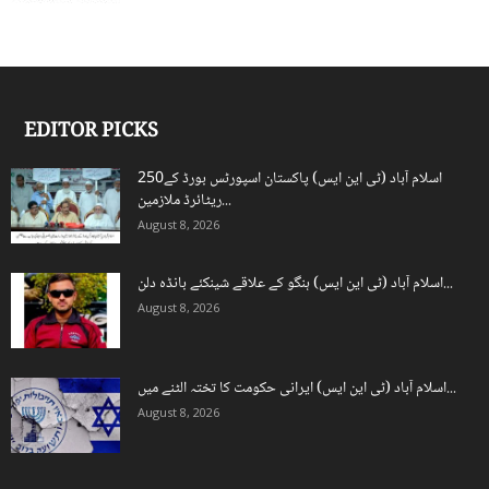
EDITOR PICKS
اسلام آباد (ٹی این ایس) پاکستان اسپورٹس بورڈ کے250
ریٹائرڈ ملازمین...
August 8, 2026
اسلام آباد (ٹی این ایس) ہنگو کے علاقے شینکئے بانڈہ دلن...
August 8, 2026
اسلام آباد (ٹی این ایس) ایرانی حکومت کا تختہ الٹنے میں...
August 8, 2026