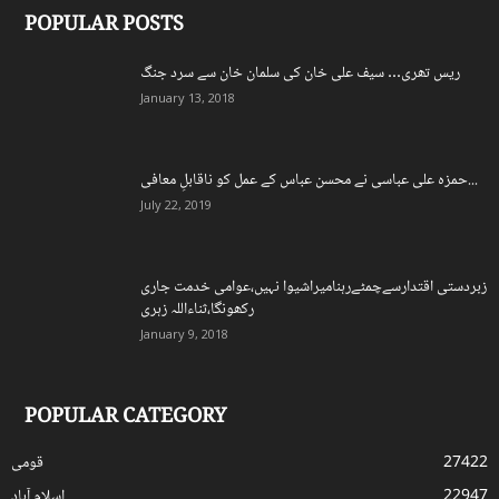
POPULAR POSTS
ریس تھری… سیف علی خان کی سلمان خان سے سرد جنگ
January 13, 2018
حمزہ علی عباسی نے محسن عباس کے عمل کو ناقابلِ معافی...
July 22, 2019
زبردستی اقتدارسےچمٹےرہنامیراشیوا نہیں،عوامی خدمت جاری
رکھونگا،ثناءاللہ زہری
January 9, 2018
POPULAR CATEGORY
27422
قومی
22947
اسلام آباد