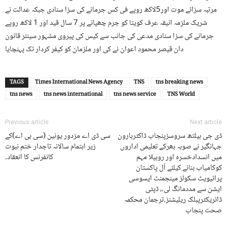
مرتبہ سزائے موت اور5لاکھ روپے فی کس جرمانے کی سزا سنادی جبکہ عدالت نے
شریک ملزمہ انیقہ عرف کویتا کو جرم چھپانے پر 7 سال قید اور 1 لاکھ روپے
جرمانے کی سزا سنادی مدعی کی جانب سے کیس کی پیروی مشہور سینئر قانون
دان قیصر محمود اعوان نے کی اور ملزمان کو کیفر کردار تک پہنچایا
TAGS
Times International News Agency
TNS
tns breaking news
tns news
tns news international
tns news service
TNS World
Previous article
Next article
ڈی جی ہیلتھ سروسزپنجاب ڈاکٹرہارون
سی ڈی اے مزدور یونین (سی بی اے)کے
جہانگیر نے صوبہ بھرکے تعلیمی اداروں
زیر اہتمام سالانہ تاجدار ختم نبوت
میں انسدادخسرہ اور روبیلا مہم
کانفرنس کا انعقاد۔
کوکامیاب بنانے کیلئے آل پاکستان
پرائیویٹ سکولز مینجمنٹ ایسوسی
ایشن سے مددمانگ لی۔، ڈپٹی
ڈائریکٹرپبلک ریلیشنز۔ترجمان محکمہ
صحت پنجاب