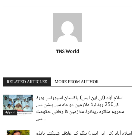
TNS World
RELATED ARTICLES
MORE FROM AUTHOR
اسلام آباد (ٹی این ایس) پاکستان اسپورٹس بورڈ
کے250 ریٹائرڈ ملازمین دو ماہ سے پنشن سے
محروم متاثرہ ریٹائرڈ ملازمین کا وفاقی حکومت
اسلام آباد
سے...
اسلام آباد (ٹی این ایس) ہنگو کے علاقے شینکئے بانڈہ