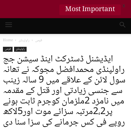
X
Most Important
قومی
راولپنڈی
Home
راولپنڈی
قومی
ایڈیشنل ڈسٹرکٹ اینڈ سیشن جج
راولپنڈی محمدافضل مجوکہ نے تھانہ
سول لائن کے علاقے میں 9 سالہ زینب
سے جنسی زیادتی اور قتل کے مقدمہ
میں نامزد 2ملزمان کوجرم ثابت ہونے
پر2،2مرتبہ سزائے موت اور5لاکھ
روپے فی کس جرمانے کی سزا سنا دی