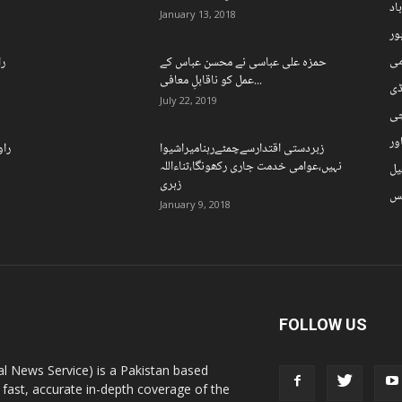
اد
January 13, 2018
ہور
می
حمزہ علی عباسی نے محسن عباس کے
را
عمل کو ناقابلِ معافی...
ڈی
July 22, 2019
چی
ور
زبردستی اقتدارسےچمٹےرہنامیراشیوا
راو
نہیں،عوامی خدمت جاری رکھونگا،ثناءاللہ
یل
زہری
نس
January 9, 2018
FOLLOW US
l News Service) is a Pakistan based
 fast, accurate in-depth coverage of the