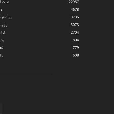
22957
اسلام آب
4678
لا
3736
بین الاقوا
3073
راولپن
2704
کرا
804
پشا
779
کھ
608
بز