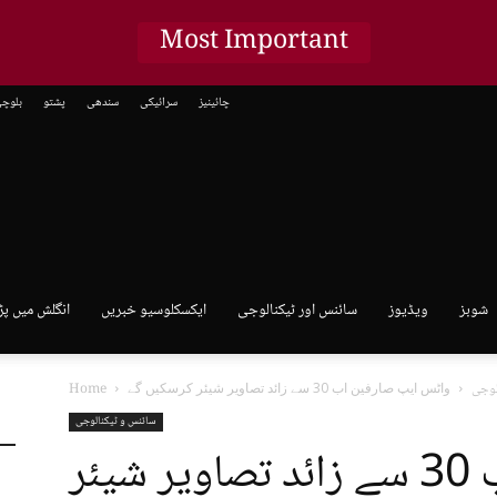
Most Important
چائینیز
سرائیکی
سندھی
پشتو
بلوچ
شوبز
ویڈیوز
سائنس اور ٹیکنالوجی
ایکسکلوسیو خبریں
انگلش میں پڑ
لوجی
واٹس ایپ صارفین اب 30 سے زائد تصاویر شیئر کرسکیں گے
Home
سائنس و ٹیکنالوجی
واٹس ایپ صارفین اب 30 سے زائد تصاویر شیئر