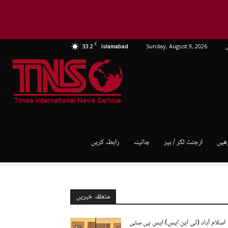
C
ی
Sunday, August 9, 2026
33.2
Islamabad
TNS
World
ھیں
ارجنٹ ٹکر / بپر
چائینہ
رابطہ کریں
متعلقہ خبریں
اسلام آباد (ٹی این ایس) ایس پی سٹی