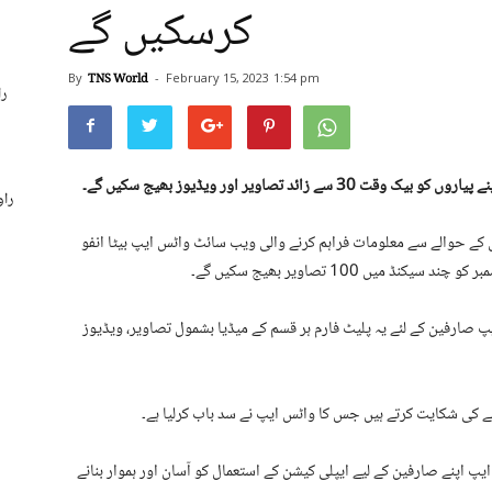
کرسکیں گے
By
TNS World
-
February 15, 2023
1:54 pm
را
 تصاویر اور ویڈیوز بھیج سکیں گے۔
راو
 سے معلومات فراہم کرنے والی ویب سائٹ واٹس ایپ بیٹا انفو (WABetaInfo) کے مطابق واٹس
یں 100 تصاویر بھیج سکیں گے۔
فین کے لئے یہ پلیٹ فارم ہر قسم کے میڈیا بشمول تصاویر، ویڈیوز، gifs، اور صوتی پیغامات اپنے پیاروں کو بغیر کسی
 اپنے صارفین کے لیے ایپلی کیشن کے استعمال کو آسان اور ہموار بنانے