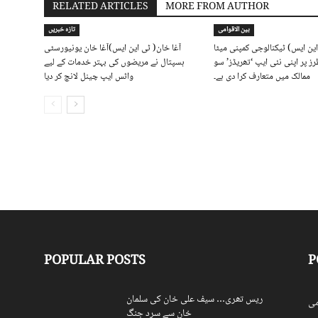
RELATED ARTICLES
MORE FROM AUTHOR
بین الاقوامی
تازہ خبریں
این ایس) ٹیکنالوجی کمپنی میٹا
آغا خان( ٹی این ایس)آغا خان یونیورسٹی
ز پر اپنی نئی ایپ ‘تھریڈز’ سو
ہسپتال نے مریضوں کی بہتر خدمات کے لیے
ممالک میں متعارف کرا دی ہے۔
واٹس ایپ چینل لانچ کر دیا
POPULAR POSTS
P
ریس تھری… سیف علی خان کی سلمان
ی
خان سے سرد جنگ