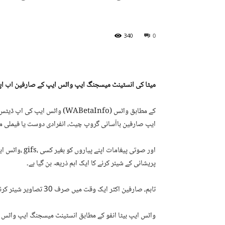
340
0
میٹا کی انسٹینٹ میسجنگ ایپ واٹس ایپ کے صارفین اب اپنے پیاروں کو بیک وقت 30 سے زائد
واٹس ایپ کی اپ ڈیٹس کے حوالے
ایپ صارفین باآسانی گروپ چیٹ، انفرادی دوست یا فیملی ممبر کو چند سیکنڈ م
واٹس ایپ صار
پریشانی کے شیئر کرنے کا ایک اہم ذریعہ بن گیا ہے۔
تاہم، صارفین اکثر ایک وقت میں صرف 30 تصاویر شیئر کرنے کی شکایت کرتے ہیں جس کا واٹس ایپ نے سد باب کرلیا ہے۔
واٹس ایپ بیٹا انفو کے مطابق انسٹینٹ میسجنگ ایپ واٹس ایپ