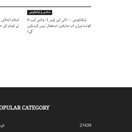
سائنس و ٹیکنالوجی
ٹیکنالوجی : – (ٹی این ایس ) : واٹس ایپ کا
اسلام آباد(ٹی 
کونسا ورژن اب صارفین استعمال نہیں کرسکیں
نے ٹوئٹر کی طر
گے؟
OPULAR CATEGORY
27439
قوم