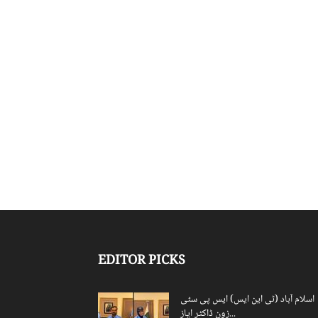
EDITOR PICKS
اسلام آباد (ٹی این ایس) ایس پی سٹی
زون ڈاکٹر ایاز...