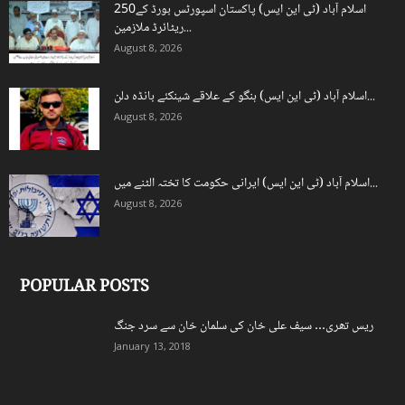
اسلام آباد (ٹی این ایس) پاکستان اسپورٹس بورڈ کے250
ریٹائرڈ ملازمین...
August 8, 2026
اسلام آباد (ٹی این ایس) ہنگو کے علاقے شینکئے بانڈہ دلن...
August 8, 2026
اسلام آباد (ٹی این ایس) ایرانی حکومت کا تختہ الٹنے میں...
August 8, 2026
POPULAR POSTS
ریس تھری… سیف علی خان کی سلمان خان سے سرد جنگ
January 13, 2018