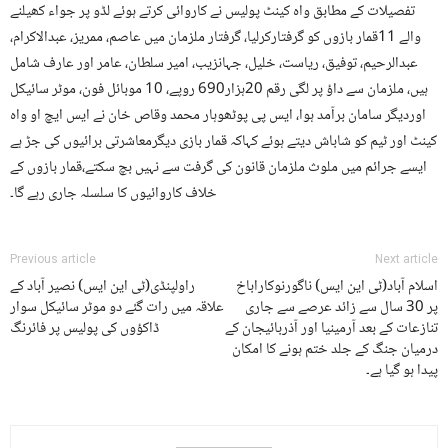
تفصیلات کے مطابق واہ کینٹ پولیس نے کاروائی کرتے ہوئے لڈو پر جواء کھیلنے
والے 11قمار بازوں کو گرفتارکرلیا، گرفتار ملزمان میں عاصم، ممریز، عبدالاکرام،
عبدالرحیم، توفیق، ریاست، خلیل، جہانزیب، امیر سلطان، عامر اور عارف شامل
ہیں، ملزمان سے داؤ پر لگی رقم 20ہزار690 روپے، 10 موبائل فون، موٹر سائیکل
اوردیگر سامان برآمد ہوا، ایس پی پوٹھوہار محمد وقاص خان نے ایس ایچ او واہ
کینٹ اور ٹیم کو شاباش دیتے ہوئے کہاکہ قمار بازی دیگرمعاشرتی برائیوں کی جڑ ہے
ایسے جرائم میں ملوث ملزمان قانون کی گرفت سے نہیں بچ سکتے،قمار بازوں کے
خلاف کاروائیوں کا سلسلہ جاری رہے گا۔
Previous article
Next article
اسلام آباد(ٹی این ایس) ناگورنوکاراباخ
راولپنڈی(ٹی این ایس) نصیر آباد کے
پر 30 سال سے زائد عرصے سے جاری
علاقہ میں رات گئے دو موٹر سائیکل سوار
تنازعات کے بعد آرمینیا اور آذربائیجان کے
ڈاکؤوں کی پولیس پر فائرنگ
درمیان جنگ کے جلد ختم ہونے کا امکان
پیدا ہو گیا ہے۔