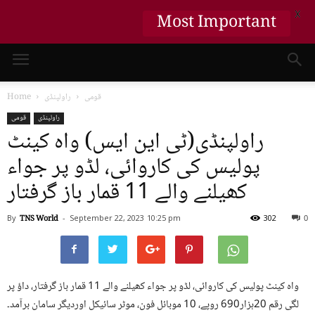
X
Most Important
قومی
راولپنڈی
Home
راولپنڈی
قومی
راولپنڈی(ٹی این ایس) واہ کینٹ
پولیس کی کاروائی، لڈو پر جواء
کھیلنے والے 11 قمار باز گرفتار
By
TNS World
-
September 22, 2023
10:25 pm
302
0
واہ کینٹ پولیس کی کاروائی، لڈو پر جواء کھیلنے والے 11 قمار باز گرفتار، داؤ پر
لگی رقم 20ہزار690 روپے، 10 موبائل فون، موٹر سائیکل اوردیگر سامان برآمد۔