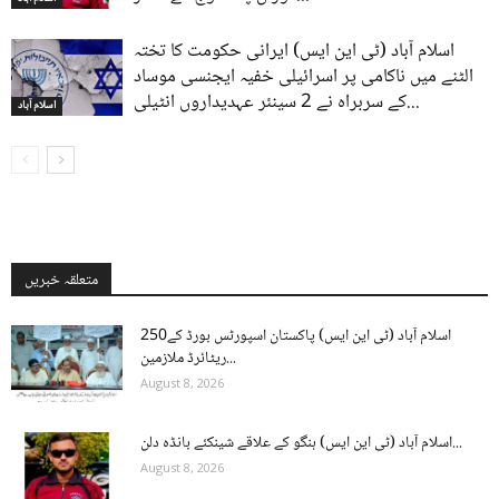
اسلام آباد (ٹی این ایس) ایرانی حکومت کا تختہ
الٹنے میں ناکامی پر اسرائیلی خفیہ ایجنسی موساد
کے سربراہ نے 2 سینئر عہدیداروں انٹیلی...
اسلام آباد
متعلقہ خبریں
اسلام آباد (ٹی این ایس) پاکستان اسپورٹس بورڈ کے250
ریٹائرڈ ملازمین...
August 8, 2026
اسلام آباد (ٹی این ایس) ہنگو کے علاقے شینکئے بانڈہ دلن...
August 8, 2026