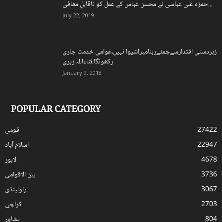
حمزہ علی عباسی نے محسن عباس کے عمل کو ناقابلِ معافی...
July 22, 2019
زبردستی اقتدارسےچمٹےرہنامیراشیوا نہیں،عوامی خدمت جاری
رکھونگا،ثناءاللہ زہری
January 9, 2018
POPULAR CATEGORY
27422
قومی
22947
اسلام آباد
4678
لاہور
3736
بین الاقوامی
3067
راولپنڈی
2703
کراچی
804
پشاور