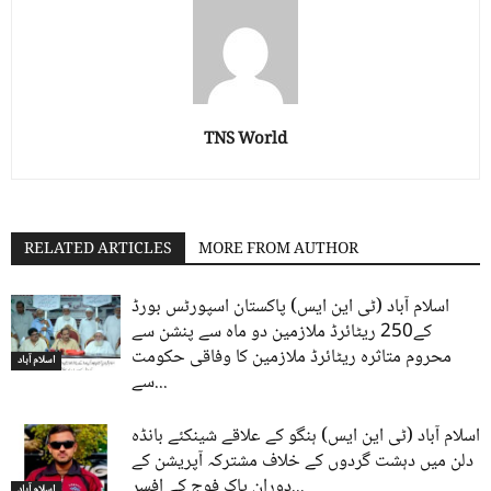
TNS World
RELATED ARTICLES
MORE FROM AUTHOR
اسلام آباد (ٹی این ایس) پاکستان اسپورٹس بورڈ
کے250 ریٹائرڈ ملازمین دو ماہ سے پنشن سے
محروم متاثرہ ریٹائرڈ ملازمین کا وفاقی حکومت
اسلام آباد
سے...
اسلام آباد (ٹی این ایس) ہنگو کے علاقے شینکئے بانڈہ
دلن میں دہشت گردوں کے خلاف مشترکہ آپریشن کے
دوران پاک فوج کے افسر...
اسلام آباد