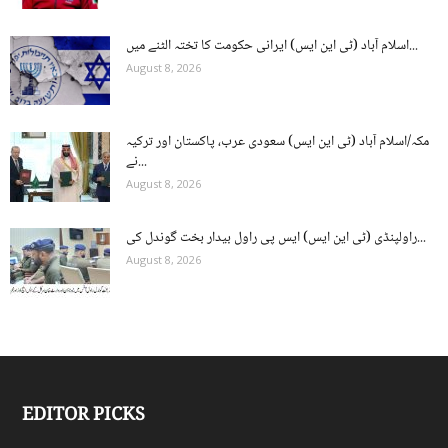
اسلام آباد (ٹی این ایس) ایرانی حکومت کا تختہ الٹنے میں...
August 8, 2026
مکہ/اسلام آباد (ٹی این ایس) سعودی عرب، پاکستان اور ترکیہ
نے...
August 8, 2026
راولپنڈی (ٹی این ایس) ایس پی راول بیدار بخت گوندل کی...
August 8, 2026
EDITOR PICKS