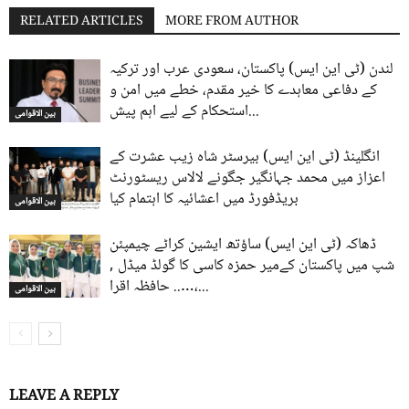
RELATED ARTICLES
MORE FROM AUTHOR
لندن (ٹی این ایس) پاکستان، سعودی عرب اور ترکیہ
کے دفاعی معاہدے کا خیر مقدم، خطے میں امن و
استحکام کے لیے اہم پیش...
بین الاقوامی
انگلینڈ (ٹی این ایس) بیرسٹر شاہ زیب عشرت کے
اعزاز میں محمد جہانگیر جگونے لالاس ریسٹورنٹ
بریڈفورڈ میں اعشائیہ کا اہتمام کیا
بین الاقوامی
ڈھاکہ (ٹی این ایس) ساؤتھ ایشین کراٹے چیمپئن
شپ میں پاکستان کےمیر حمزہ کاسی کا گولڈ میڈل ,
….. حافظہ اقرا،...
بین الاقوامی
LEAVE A REPLY