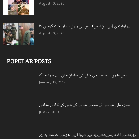
August 10, 2026
راولپنڈی (ٹی این ایس) ایس پی راول بیدار بخت گوندل کا...
August 10, 2026
POPULAR POSTS
ریس تھری… سیف علی خان کی سلمان خان سے سرد جنگ
January 13, 2018
حمزہ علی عباسی نے محسن عباس کے عمل کو ناقابلِ معافی...
July 22, 2019
زبردستی اقتدارسےچمٹےرہنامیراشیوا نہیں،عوامی خدمت جاری