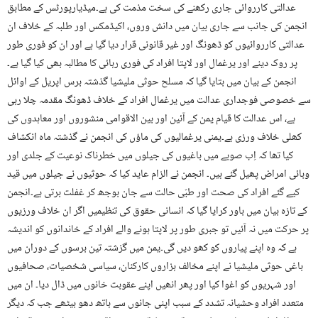
عدالتی کارروائی جاری رکھنے کی سخت مذمت کی ہے۔میڈیارپورٹس کے مطابق
انجمن کی جانب سے جاری بیان میں دانش وروں، اکیڈمکس اور طلبہ کے خلاف ان
عدالتی کارروائیوں کو ڈھونگ اور غیر قانونی قرار دیا گیا ہے اور ان کو فوری طور
پر روک دینے اور یرغمال اور لاپتا افراد کی فوری رہائی کا مطالبہ بھی کیا گیا ہے۔
انجمن کے بیان میں بتایا گیا کہ مسلح حوثی ملیشیا گذشتہ برس اپریل کے اوائل
سے خصوصی فوجداری عدالت میں یرغمال افراد کے خلاف ڈھونگ مقدمہ چلا رہی
ہے، اس عدالت کا قیام یمن کے آئین اور بین الاقوامی منشوروں اور معاہدوں کی
کھلی خلاف ورزی ہے۔یمنی یرغمالیوں کی ماؤں کی انجمن نے گذشتہ ماہ انکشاف
کیا تھا کہ اِب صوبے میں باغیوں کی جیلوں میں خطرناک نوعیت کے جلدی اور
وبائی امراض پھیل گئے ہیں۔ انجمن نے الزام عاید کیا کہ حوثیوں نے جیلوں میں قید
کیے گئے افراد کی صحت اور طبّی حالت سے جان بوجھ کر غفلت برتی ہے۔انجمن
کے تازہ بیان میں باور کرایا گیا کہ انسانی حقوق کی تنظیمیں اگر ان خلاف ورزیوں
پر حرکت میں نہ آئیں تو جبری طور پر لاپتا ہونے والے افراد کے خاندانوں کو اندیشہ
ہے کہ وہ اپنے پیاروں کو کھو دیں گی۔یمن میں گزشتہ تین برسوں کے دوران میں
باغی حوثی ملیشیا نے اپنے مخالف ہزاروں کارکنان، سیاسی شخصیات، صحافیوں
اور شہریوں کو اغوا کیا اور پھر انھیں اپنے عقوبت خانوں میں ڈال دیا۔ ان میں
متعدد افراد وحشیانہ تشدد کے سبب اپنی جانوں سے ہاتھ دھو بیٹھے جب کہ دیگر