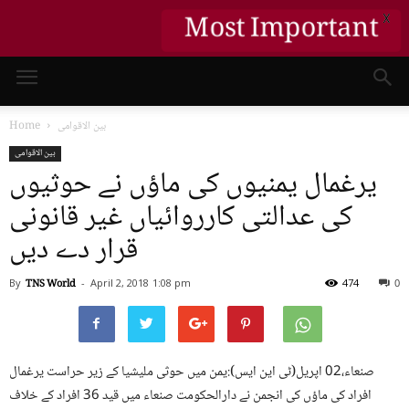
Most Important
X
بین الاقوامی
Home
بین الاقوامی
یرغمال یمنیوں کی ماؤں نے حوثیوں
کی عدالتی کارروائیاں غیر قانونی
قرار دے دیں
By
TNS World
-
April 2, 2018
1:08 pm
474
0
صنعاء،02 اپریل(ٹی این ایس):یمن میں حوثی ملیشیا کے زیر حراست یرغمال
افراد کی ماؤں کی انجمن نے دارالحکومت صنعاء میں قید 36 افراد کے خلاف