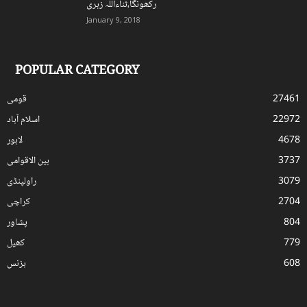
رکھونگا،ثناءاللہ زہری
January 9, 2018
POPULAR CATEGORY
27461
قومی
22972
اسلام آباد
4678
لاہور
3737
بین الاقوامی
3079
راولپنڈی
2704
کراچی
804
پشاور
779
کھیل
608
بزنس