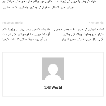
افراد کو بھی باغیوں کے زیر قبضہ علاقوں میں واقع خفیہ حراستی مراکز اور
جیلوں میں انسانی حقوق کی بدترین پامالیوں کا سامنا ہے۔
Previous article
Next article
تمام مقتولین کی میتیں خصوصی فوجی
مقبوضہ کشمیر پھر لہولہان، وزیراعظم
طیارے پر بھارت روانہ کی جائیں
آزادکشمیرنے 17 نوجوانوں کی شہادت
گی،عراق میں بھارتی سفیر کا بیان
پر آج یوم سوگ منانے کا اعلان کردیا
TNS World