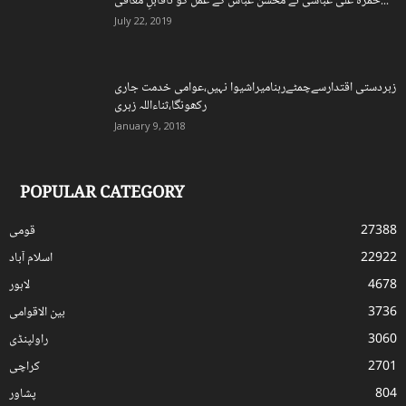
حمزہ علی عباسی نے محسن عباس کے عمل کو ناقابلِ معافی...
July 22, 2019
زبردستی اقتدارسےچمٹےرہنامیراشیوا نہیں،عوامی خدمت جاری
رکھونگا،ثناءاللہ زہری
January 9, 2018
POPULAR CATEGORY
27388
قومی
22922
اسلام آباد
4678
لاہور
3736
بین الاقوامی
3060
راولپنڈی
2701
کراچی
804
پشاور