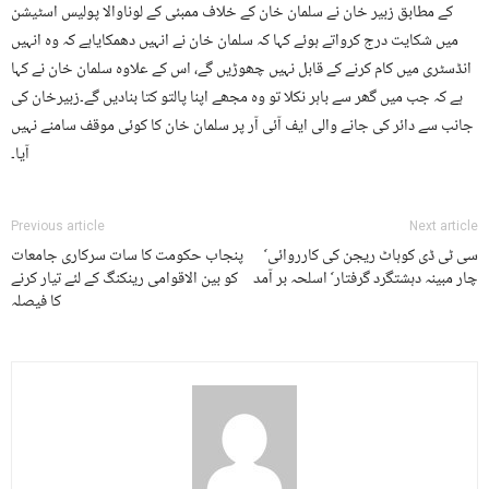
کے مطابق زبیر خان نے سلمان خان کے خلاف ممبئی کے لوناوالا پولیس اسٹیشن
میں شکایت درج کرواتے ہوئے کہا کہ سلمان خان نے انہیں دھمکایاہے کہ وہ انہیں
انڈسٹری میں کام کرنے کے قابل نہیں چھوڑیں گے، اس کے علاوہ سلمان خان نے کہا
ہے کہ جب میں گھر سے باہر نکلا تو وہ مجھے اپنا پالتو کتا بنادیں گے۔زبیرخان کی
جانب سے دائر کی جانے والی ایف آئی آر پر سلمان خان کا کوئی موقف سامنے نہیں
آیا۔
Previous article
Next article
سی ٹی ڈی کوہاٹ ریجن کی کارروائی ٗ
پنجاب حکومت کا سات سرکاری جامعات
چار مبینہ دہشتگرد گرفتار ٗ اسلحہ بر آمد
کو بین الاقوامی رینکنگ کے لئے تیار کرنے
کا فیصلہ