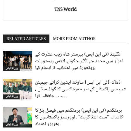
TNS World
RELATED ARTICLES
MORE FROM AUTHOR
انگلینڈ (ٹی این ایس) بیرسٹر شاہ زیب عشرت کے
اعزاز میں محمد جہانگیر جگونے لالاس ریسٹورنٹ
بریڈفورڈ میں اعشائیہ کا اہتمام کیا
بین الاقوامی
ڈھاکہ (ٹی این ایس) ساؤتھ ایشین کراٹے چیمپئن
شپ میں پاکستان کےمیر حمزہ کاسی کا گولڈ میڈل ,
….. حافظہ اقرا،...
بین الاقوامی
برمنگھم (ٹی این ایس) برمنگھم میں فیصل ہلز کا
کامیاب “میٹ اینڈ گریٹ”، اوورسیز پاکستانیوں کا
بھرپور اعتماد
بین الاقوامی