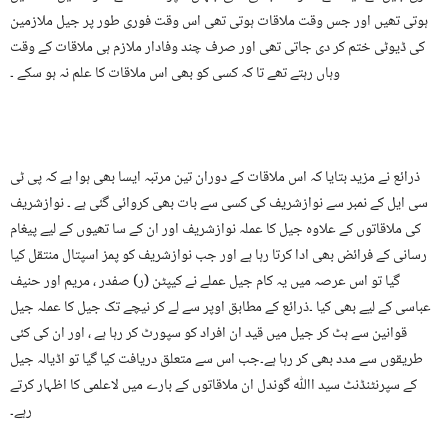
ہوتی تھیں اور جس وقت ملاقات ہوتی تھی اس وقت فوری طور پر جیل ملازمین
کی ڈیوٹی ختم کر دی جاتی تھی اور صرف چند وفادار ملازم ہی ملاقات کے وقت
وہاں رہتے تھے تا کہ کسی کو بھی اس ملاقات کا علم نہ ہو سکے ۔
ذرائع نے مزید بتایا کہ اس ملاقات کے دوران تین مرتبہ ایسا بھی ہوا ہے کہ پی ٹی
سی ایل کے نمبر سے نوازشریف کی کسی سے بات بھی کروائی گئی ہے ۔ نوازشریف
کی ملاقاتوں کے علاوہ جیل کا عملہ نوازشریف اور ان کے سا تھیوں کے لیے پیغام
رسانی کے فرائض بھی ادا کرتا رہا ہے اور جب نوازشریف کو پمز اسپتال منتقل کیا
گیا تو اس عرصہ میں یہ کام جیل عملے نے کیپٹن (ر) صفدر ، مریم اور حنیف
عباسی کے لیے بھی کیا ۔ذرائع کے مطابق اوپر سے لے کر نیچے تک جیل کا عملہ جیل
قوانین سے ہٹ کر جیل میں قید ان افراد کو سپورٹ کر رہا ہے ، اور ان کی کئی
طریقوں سے مدد بھی کر رہا ہے۔جب اس سے متعلق دریافت کیا گیا تو اڈیالہ جیل
کے سپرنٹنڈنٹ سید اﷲ گوندل ان ملاقاتوں کے بارے میں لاعلمی کا اظہار کرتے
رہے۔