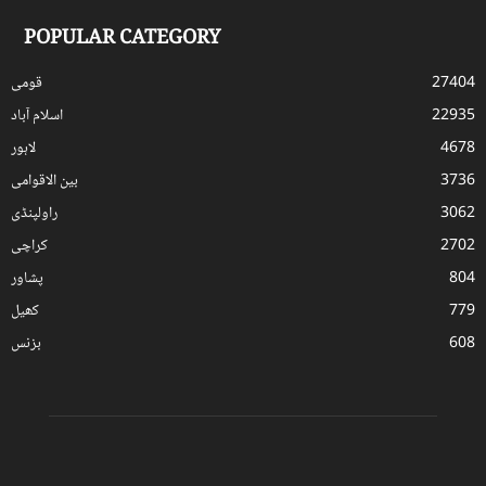
POPULAR CATEGORY
27404
قومی
22935
اسلام آباد
4678
لاہور
3736
بین الاقوامی
3062
راولپنڈی
2702
کراچی
804
پشاور
779
کھیل
608
بزنس