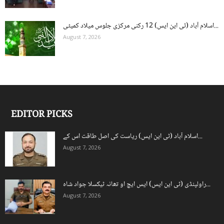
اسلام آباد (ٹی این ایس) 12 رکنی مرکزی جلوس میلاد کمیٹی...
August 7, 2026
EDITOR PICKS
اسلام آباد (ٹی این ایس) ریاست کی اصل طاقت اس کے...
August 7, 2026
راولپنڈی (ٹی این ایس) ایس ایچ او تھانہ ٹیکسلا جواد شاہ...
August 7, 2026