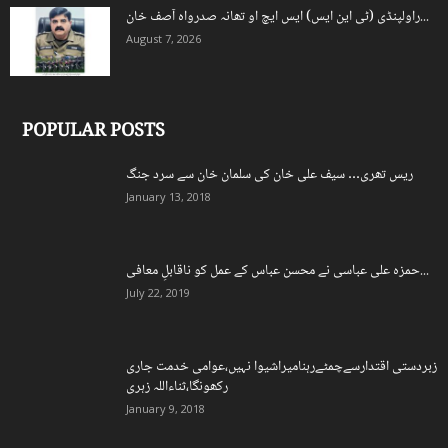
راولپنڈی (ٹی این ایس) ایس ایچ او تھانہ صدرواہ آصف خان...
August 7, 2026
POPULAR POSTS
ریس تھری… سیف علی خان کی سلمان خان سے سرد جنگ
January 13, 2018
حمزہ علی عباسی نے محسن عباس کے عمل کو ناقابلِ معافی...
July 22, 2019
زبردستی اقتدارسےچمٹےرہنامیراشیوا نہیں،عوامی خدمت جاری
رکھونگا،ثناءاللہ زہری
January 9, 2018