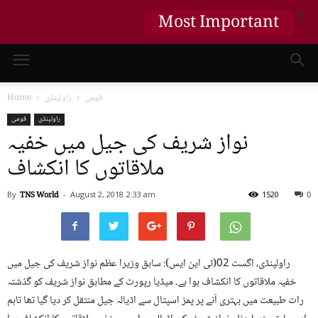
X
Most Important
قومی
راولپنڈی
Home
راولپنڈی
قومی
نواز شریف کی جیل میں خفیہ
ملاقاتوں کا انکشاف
By
TNS World
-
August 2, 2018
2:33 am
1520
0
راولپنڈی، اگست 02(ٹی این ایس): سابق وزیرا عظم نواز شریف کی جیل میں
خفیہ ملاقاتوں کا انکشاف ہوا ہے۔ میڈیا رپورٹ کے مطابق نواز شریف کو گذشتہ
رات طبیعت میں بہتری آنے پر پمز اسپتال سے اڈیالہ جیل منتقل کر دیا گیا تھا تاہم