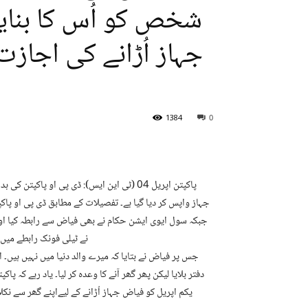
شخص کو اُس کا بنایا 
جہاز اُڑانے کی اجاز
1384
0
پاکپتن اپریل 04 (ٹی این ایس): ڈی پی او پ
جہاز واپس کر دیا گیا ہے۔ تفصیلات کے مطابق ڈی پی او پاک
جبکہ سول ایوی ایشن حکام نے بھی فیاض سے رابطہ کیا اور
نے ٹیلی فونک رابطے میں
جس پر فیاض نے بتایا کہ میرے والد دنیا میں نہیں ہیں۔ ا
دفتر بلایا لیکن پھر گھر آنے کا وعدہ کر لیا۔ یاد رہے کہ 
یکم اپریل کو فیاض جہاز اُڑانے کے لیےاپنے گھر سے نکل