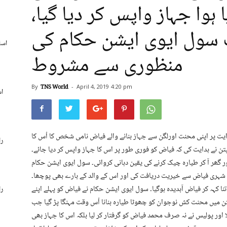
ہوا جہاز واپس کر دیا گیا،
ت سول ایوی ایشن حکام کی
اسل
منظوری سے مشروط
By
TNS World
-
April 4, 2019
4:20 pm
اس
اکپتن کی ہدایت پر اپنی محنت اورلگن سے جہاز بنانے والے فیاض نامی شخص کا اُس کا
را
پتن نے ہدایت کی کہ فیاض کو فوری طور پر اس کا جہاز واپس کر دیا جائے۔
 گھر آ کر طیارہ چیک کرنے کی یقین دہانی کروائی۔ سول ایوی ایشن حکام
 شہری فیاض سے خیریت دریافت کی اور اس کے والد کے بارے بھی پوچھا۔
تنا کہہ کر فیاض آبدیدہ ہوگیا۔ سول ایوی ایشن حکام نے فیاض کو پہلے اپنے
را
پاکپتن میں محنت کش نوجوان کو چھوٹا طیارہ بنانا اُس وقت مہنگا پڑ گیا جب
ا اور پولیس نے نہ صرف محمد فیاض کو گرفتار کر لیا بلکہ اس کا جہاز بھی