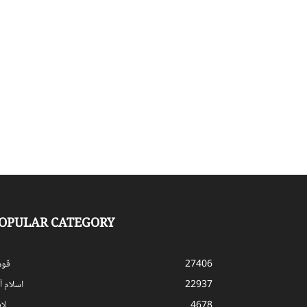
OPULAR CATEGORY
27406
قوم
22937
اسلام آب
4678
لا