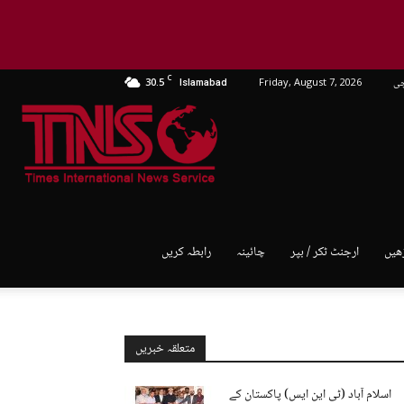
C
چی
Friday, August 7, 2026
30.5
Islamabad
TNS
World
ھیں
ارجنٹ ٹکر / بپر
چائینہ
رابطہ کریں
متعلقہ خبریں
اسلام آباد (ٹی این ایس) پاکستان کے