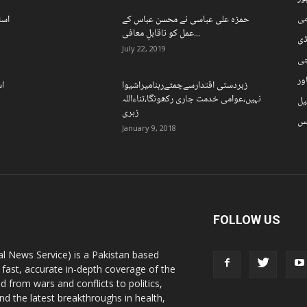
می
حمزہ علی عباسی نے محسن عباس کے
اسل
عمل کو ناقابلِ معافی...
ڈی
July 22, 2019
چی
ور
زبردستی اقتدارسےچمٹےرہنامیراشیوا
اس
نہیں،عوامی خدمت جاری رکھونگا،ثناءاللہ
یل
زہری
نس
January 9, 2018
FOLLOW US
l News Service) is a Pakistan based
 fast, accurate in-depth coverage of the
d from wars and conflicts to politics,
nd the latest breakthroughs in health,