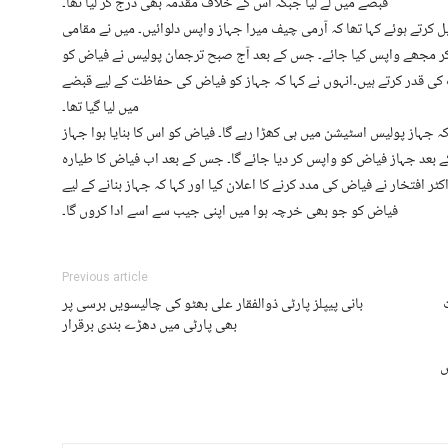
قبضے میں لے لیا جبکہ اس کے خلاف مقدمہ بھی درج کر لیا تھا۔
رتے ہوئے کہا تھا کہ آرمی چیف میرا جہاز واپس دلوائیں۔ میں نے مقامی
 کر مجھے واپس کیا جائے۔ جس کے بعد آج صبح ترجمان پولیس نے فیاض کو
ٹ کی قدر کرتے ہیں۔انہوں نے کہا کہ جہاز کو فیاض کی حفاظت کے لیے قبضے
میں لیا گیا تھا۔
ہ جہاز پولیس اسٹیشن میں ہی کھڑا رہے گا۔ فیاض کو اس کا بنایا ہوا جہاز
ے بعد جہاز فیاض کو واپس کر دیا جائے گا۔ جس کے بعد اب فیاض کا طیارہ
ر افتخار نے فیاض کی مدد کرنے کا اعلان کیا اور کہا کہ جہاز بنانے کے لیے
فیاض کو جو بھی خرچہ ہوا میں اپنی جیب سے اسے ادا کروں گا۔
Previous article
بانی پیپلز پارٹی ذوالفقار علی بھٹو کی چالیسویں برسی پر
بھی پارٹی میں دھڑے بندی برقرار
ں