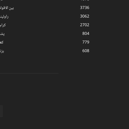
3736
بین الاقوا
3062
راولپن
2702
کرا
804
پشا
779
کھ
608
بز