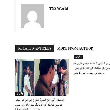
TNS World
RELATED ARTICLES
MORE FROM AUTHOR
پاکپتن
 نے فیاض کا جہاز واپس کرنے کا
یاض کے ٹیلنٹ کی قدر کرتے ہیں،
جلد ہی جہاز واپس کردیں...
پاکپتن
پاکپتن (ٹی این ایس) بشریٰ بی بی کے بیٹے
موسیٰ مانیکا کی فائرنگ سے ملازم زخمی،
پولیس نے گرفتار کرلیا