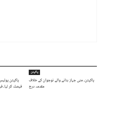
پاکپتن
پاکپتن، منی جہاز بنانے والے نوجوان کے خلاف
پاکپتن پولیس
مقدمہ درج
فیصلہ کر لیا، ف