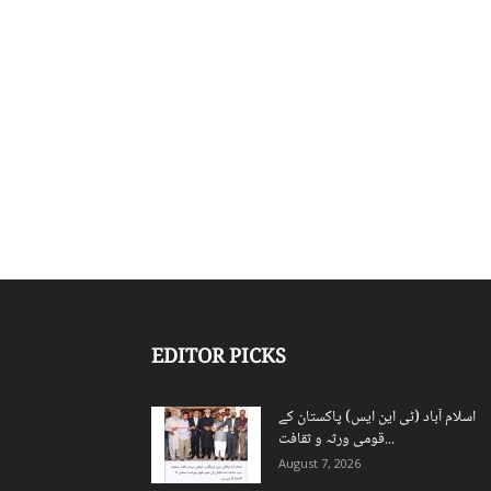
EDITOR PICKS
اسلام آباد (ٹی این ایس) پاکستان کے
قومی ورثہ و ثقافت...
August 7, 2026