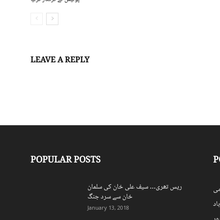
LEAVE A REPLY
Log in to leave a comment
POPULAR POSTS
P
ریس تھری… سیف علی خان کی سلمان
ی
خان سے سرد جنگ
اد
January 13, 2018
ہور