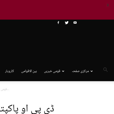
X
مرکزی صفحہ
قومی خبریں
بین الاقوامی
کاروبار
ڈی پی او پاکپتن کی ہدایت پر فیاض نامی شخص کو اُس...
قومی
ڈی پی او پاکپت