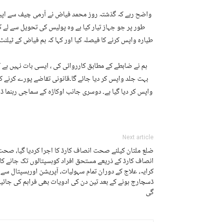
واضح رہے کہ گذشتہ روز محمد فیاض نے آرمی چیف سے اپیل ک
طور پر جو جہاز تیار کیا ہے وہ پولیس کی تحویل سے لے
طیارہ واپس کرنے کا فیصلہ کیا اور کہا کہ ہم فیاض کے ٹیلن
ہم نے ضابطے کے مطابق کارروائی کی ، ایسی بات نہیں ہے ک
بہت جلد واپس کر دیا جائے گا۔قانونی تقاضے پورے کرنے ک
واپس کر دیا گیا ہے۔ دوسری جانب اوکاڑہ کے سماجی رہنما ڈاکٹ
Next article
ضلع ملتان کیلئے صحت انصاف کارڈ کا اجرا کردیا گیا، صحت
انصاف کارڈ کے ذریعے مستحق افراد کوہسپتالوں تک جانے کا
کرایہ، علاج کے دوران تمام سہولیات، آپریشن اورہسپتال سے
ڈسچارج ہونے کے بعد تین دن کی ادویات بھی فراہم کی جائی
گی